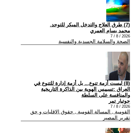
(7) طرق العلاج والتدخل المبكر للتوحد.
محمد بسام العمري
2026 / 8 / 7
الصحة والسلامة الجسدية والنفسية
(8) ليست أزمة تنوع... بل أزمة إدارة للتنوع في
العراق :تسييس الهوية بين الذاكرة التاريخية
والمنافسة على السلطة
جوتيار تمر
2026 / 8 / 7
القومية , المسالة القومية , حقوق الاقليات و حق
تقرير المصير