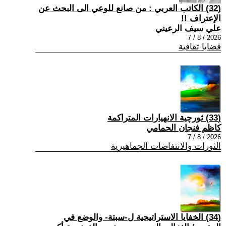
(32) الكاتب العربي : من صانع للوعي الى البحث عن
الإعتراف !!
علي سيف الرعيني
2026 / 8 / 7
قضايا ثقافية
(33) ثورچية الانهيارات المتراكمة
كاظم فنجان الحمامي
2026 / 8 / 7
الثورات والانتفاضات الجماهيرية
(34) الخفايا الاستراتيجية ل-سبتة- والوضع في