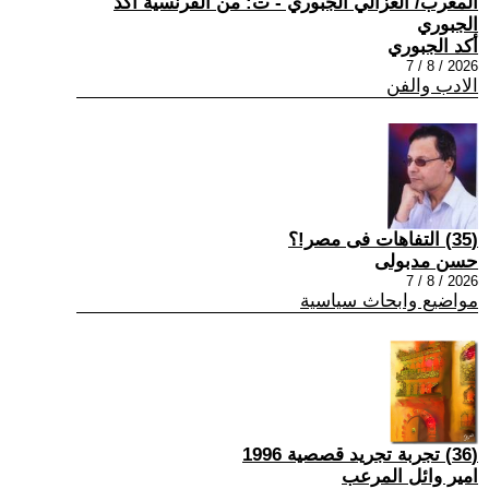
المغرب/ الغزالي الجبوري - ت: من الفرنسية أكد
الجبوري
أكد الجبوري
2026 / 8 / 7
الادب والفن
(35) التفاهات فى مصر!؟
حسن مدبولى
2026 / 8 / 7
مواضيع وابحاث سياسية
(36) تجربة تجريد قصصية 1996
امير وائل المرعب