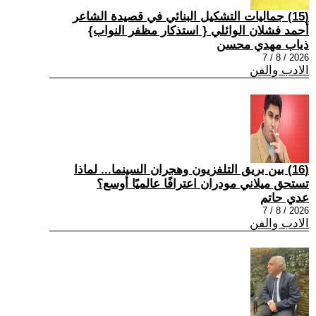
(15) جماليات التشكيل البنائي في قصيدة الشاعر
أحمد فشلان الوائلي { استذكار مظفر النواب}
ذياب مهدي محسن
2026 / 8 / 7
الادب والفن
(16) بين بريق التلفزيون وهجران السينما... لماذا
تستحق ميلاني مودران اعترافًا عالميًا أوسع؟
عدي حاتم
2026 / 8 / 7
الادب والفن