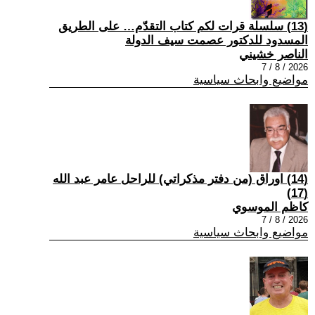
(13) سلسلة قرات لكم كتاب التقدّم… على الطريق
المسدود للدكتور عصمت سيف الدولة
الناصر خشيني
2026 / 8 / 7
مواضيع وابحاث سياسية
(14) اوراق (من دفتر مذكراتي) للراحل عامر عبد الله
(17)
كاظم الموسوي
2026 / 8 / 7
مواضيع وابحاث سياسية