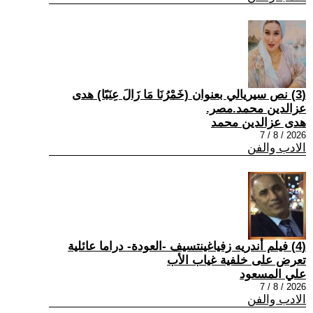
(3) نص سيريالي بعنوان (خَمْرُنَا مَا زَالَ عِنَبًا) هدى
عزالدين محمد.مصر.
هدى عزالدين محمد
2026 / 8 / 7
الادب والفن
(4) فيلم أندريه زفياغينتسيف -العودة- دراما عائلية
تعرض على خلفية غياب الأب
علي المسعود
2026 / 8 / 7
الادب والفن