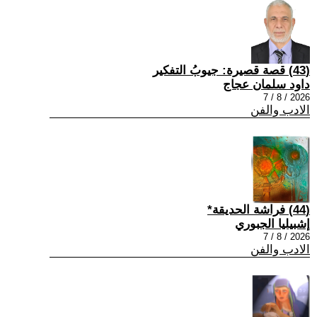
(43) قصة قصيرة: جيوبُ التفكير
داود سلمان عجاج
2026 / 8 / 7
الادب والفن
(44) فراشة الحديقة*
إشبيليا الجبوري
2026 / 8 / 7
الادب والفن