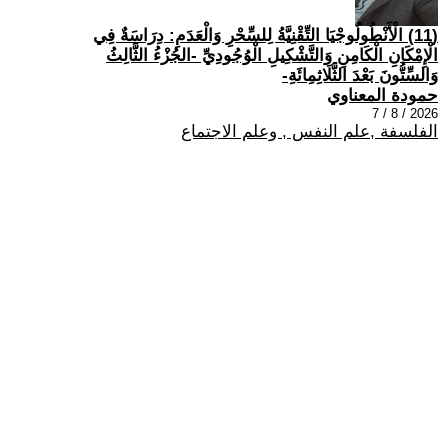
(11) الْأَنْطُولُوجْيَا التِّقْنِيَّةُ لِلسِّحْرِ وَالْعَدَمِ: دِرَاسَةٌ فِي
الْإِمْكَانِ الْكَامِنِ وَالتَّشْكِيلِ الْوُجُودِيِّ -الجُزْءُ الثَّالِثُ
وَالسِّتُّونَ بَعْدَ الثَّلَاثِمِائَةِ-
حمودة المعناوي
2026 / 8 / 7
الفلسفة ,علم النفس , وعلم الاجتماع