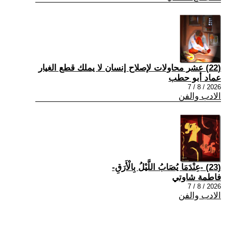
(22) عشر محاولات لإصلاح إنسان لا يملك قطع الغيار
عماد أبو حطب
2026 / 8 / 7
الادب والفن
(23) -عِنْدَمَا يُصَابُ اللَّيْلُ بِالْأَرَقِ-
فاطمة شاوتي
2026 / 8 / 7
الادب والفن