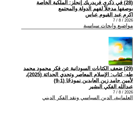
(28) في ذكرى فريدريك إنجلز: الملكية الخاصة
بوصفها مدخلاً لفهم الدولة والمجتمع
اكرم عبد القيوم عباس
2026 / 8 / 7
مواضيع وابحاث سياسية
(29) ضعف الكتابات السودانية عن فكر محمود محمد
طه- كتاب: الإسلام المعاصر وتحدي الحداثة (2025)،
لأمين حامد زين العابدين نموذجًا (1-9)
عبدالله الفكي البشير
2026 / 8 / 7
العلمانية، الدين السياسي ونقد الفكر الديني