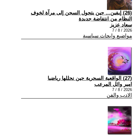
(26) إيفين... حين يتحول السجن إلى مرآة لخوف
النظام من انتفاضة جديدة
سعاد عزيز
2026 / 8 / 7
مواضيع وابحاث سياسية
(27) الواقعية السحرية حين نحللها رياضيا
امير وائل المرعب
2026 / 8 / 7
الادب والفن