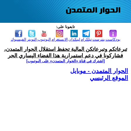
تابعونا على:
بودكاست
بنترست
تيلكرام
لينكدإن
الانستغرام
اليوتيوب
التويتر
الفيسبوك
تبرعاتكم وتبرعاتكن المالية تحفظ استقلال الحوار المتمدن،
فشاركونا في دعم استمرارية هذا الفضاء اليساري الحر
[اشترك في قناة ‫«الحوار المتمدن» على اليوتيوب]
الحوار المتمدن - موبايل
الموقع الرئيسي