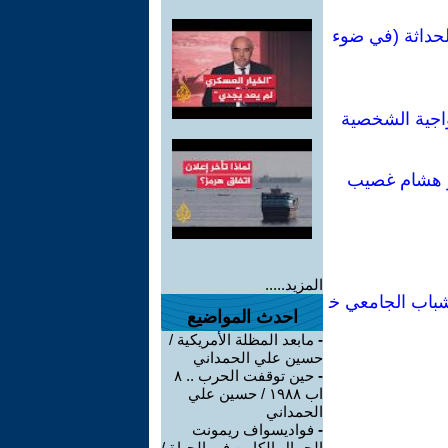
لحداثة (في ضوء
واجية الشخصية
ور هشام غصيب
المزيد.....
شباب الجامعي خ
احدث المواضيع
-
مابعد المظلة الأمريكية /
حسين علي الحمداني
-
حين توقفت الحرب .. ٨
اب ١٩٨٨ / حسين علي
الحمداني
-
فواديسواف ريمونت
الجمال الكامن في الحياة /