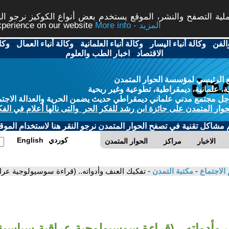
ة التصفح والنشر، الموقع يستخدم بعض أنواع الكوكيز نرجو النق
More info - المزيد
experience on our website
الفن
-
وكالة أنباء اليسار
-
وكالة أنباء العلمانية
-
وكالة أنباء العمال
-
وكا
الاقتصاد
-
اخبار الطب والعلوم
 الرئيسي لمؤسسة الحوار المتمدن
، علمانية، ديمقراطية، تطوعية وغير ربحية
ل مجتمع مدني علماني ديمقراطي حديث يضمن الحرية والعدالة الاجتم
حوار المتمدن على جائزة ابن رشد للفكر الحر والتى نالها أعلام في الفك
م مشاكل تقنية في تصفح الحوار المتمدن نرجو النقر هنا لاستخدام الموقع
كوردي
English
الاخبار
مراكز
الحوار المتمدن
 الاجتماع
-
مكتبة التمدن
- تفكيك العنف وأدواته.. (قراءة سوسيولوجية عراق
 وأدواته.. (قراءة سوسيولوجية عراقية سياسية)