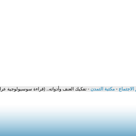
 الاجتماع
-
مكتبة التمدن
- تفكيك العنف وأدواته.. (قراءة سوسيولوجية عراق