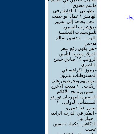
هاشم معتوق
-
بطولتي انا القاطن في
الهامش / عماد أبو حطب
جا-
-
نحن بحاجة إلى معايير
ومؤشرات الصمود
للمؤسسات التعليمية
الليب ... / حسين سالم
مرجين
-
هل يكون رفع سعر
الدولار مخرجا لتأمين
الرواتب ؟ / صادق حسن
الناصري
-
رموز الكراهية في
المستوطنات ينثرون
سمومهم ويحرضون على
ارتكاب ... / مديحه الأعرج
-
ضمن برنامج -الأفلام
القصيرة- لمهرجان تورنتو
السينمائي الدولي ... /
سمير حنا خمورو
-
الفكر في الدرجة الرابعة
_ حوار بين
الذكاءين...تكملة / حسين
عجيب