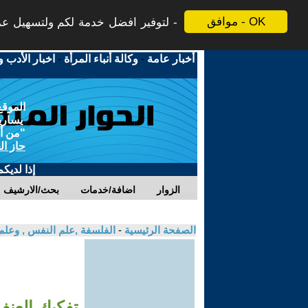
موافق - OK
لتوفير افضل خدمة لكم ولتسهيل عملي
أخبار عامة
-
وكالة أنباء المرأة
-
اخبار الأدب و
الموقع
يسارية
"من أج
حاز ال
إذا لديك
الزوار
اضافة/خدمات
بحث/الارشيف
الصفحة الرئيسية
-
الفلسفة ,علم النفس , وعلم
تفكيك العنف