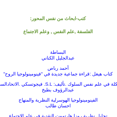
كتب-ابحاث من نفس المحور:
الفلسفة ,علم النفس , وعلم الاجتماع
البساطة
عبدالجليل الكناني
أحمد رباص
كتاب هيغل :قراءة جماعية جديدة في "فينومينولوجيا الروح"
نفس السلوك .تأليف: S.L. فيجوتسكي .الاتحادالسوفييتى1925.
عبدالرؤوف بطيخ
الفينومينولوجيا الهوسرلية النظرية والمنهاج
احسان طالب
تحليل نظرية روزا هارتموت النقدية في علم الاجتماع