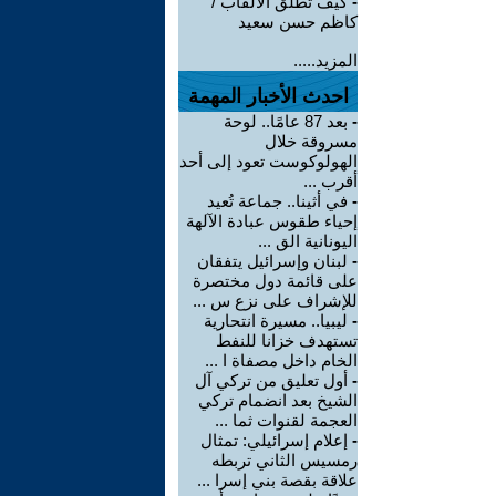
-
كيف تطلق الالقاب /
كاظم حسن سعيد
المزيد.....
احدث الأخبار المهمة
-
بعد 87 عامًا.. لوحة
مسروقة خلال
الهولوكوست تعود إلى أحد
أقرب ...
-
في أثينا.. جماعة تُعيد
إحياء طقوس عبادة الآلهة
اليونانية الق ...
-
لبنان وإسرائيل يتفقان
على قائمة دول مختصرة
للإشراف على نزع س ...
-
ليبيا.. مسيرة انتحارية
تستهدف خزانا للنفط
الخام داخل مصفاة ا ...
-
أول تعليق من تركي آل
الشيخ بعد انضمام تركي
العجمة لقنوات ثما ...
-
إعلام إسرائيلي: تمثال
رمسيس الثاني تربطه
علاقة بقصة بني إسرا ...