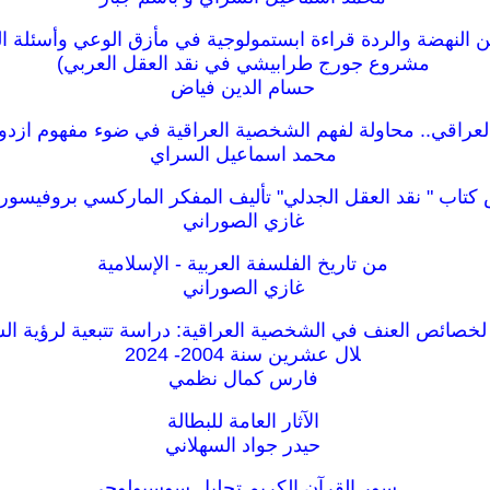
ن النهضة والردة قراءة ابستمولوجية في مأزق الوعي وأسئلة ا
مشروع جورج طرابيشي في نقد العقل العربي)
حسام الدين فياض
لعراقي.. محاولة لفهم الشخصية العراقية في ضوء مفهوم ازد
محمد اسماعيل السراي
 كتاب " نقد العقل الجدلي" تأليف المفكر الماركسي بروفيس
غازي الصوراني
من تاريخ الفلسفة العربية - الإسلامية
غازي الصوراني
لخصائص العنف في الشخصية العراقية: دراسة تتبعية لرؤية ال
لال عشرين سنة 2004- 2024
فارس كمال نظمي
الآثار العامة للبطالة
حيدر جواد السهلاني
سور القرآن الكريم تحليل سوسيولوجي