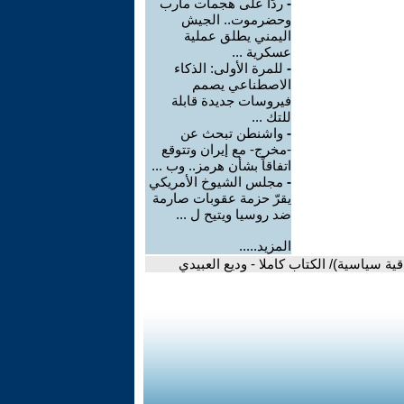
-
ردًا على هجمات مأرب
وحضرموت.. الجيش
اليمني يطلق عملية
عسكرية ...
-
للمرة الأولى: الذكاء
الاصطناعي يصمم
فيروسات جديدة قابلة
للتك ...
-
واشنطن تبحث عن
-مخرج- مع إيران وتتوقع
اتفاقاً بشأن هرمز.. وب ...
-
مجلس الشيوخ الأمريكي
يقرّ حزمة عقوبات صارمة
ضد روسيا ويتيح ل ...
المزيد.....
ية سياسية)/ الكتاب كاملا - وديع العبيدي