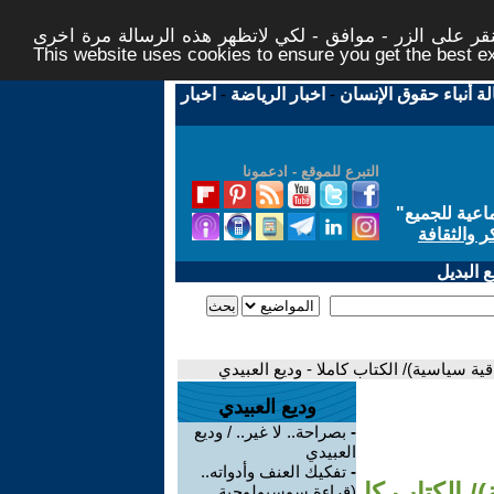
ر على الزر - موافق - لكي لاتظهر هذه الرسالة مرة اخرى -
This website uses cookies to ensure you get the best 
لة أنباء حقوق الإنسان
-
اخبار الرياضة
-
اخبار
التبرع للموقع - ادعمونا
اعية للجميع
"
ر والثقافة
 البديل
ية سياسية)/ الكتاب كاملا - وديع العبيدي
وديع العبيدي
-
بصراحة.. لا غير.. / وديع
العبيدي
-
تفكيك العنف وأدواته..
/ الكتاب كا
(قراءة سوسيولوجية