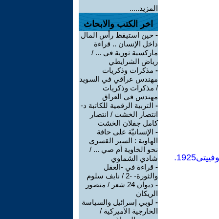
المزيد.....
اخر الكتب والابحاث
-
حين استيقظ رأس المال
داخل الإنسان .. قراءة
ماركسية ثورية في ... /
رياض الشرايطي
-
مذكرات وذكريات
مهندس عراقي في السويد
/ مذكرات وذكريات
مهندس في العراق
-
التربية الرقمية للكاتبة د-
انتصار الخشت / انتصار
كامل جفلان الخشت
-
الإنسانيّة على حافة
الهاوية : السير القسري
نحو الخاوية أم صي ... /
شادي الشماوي
-
قراءة في -العقل
والثورة- -2 / نايف سلوم
-
ديوان 24 شعر / منصور
الريكان
-
لوبي إسرائيل والسياسة
الخارجية الأميركية /