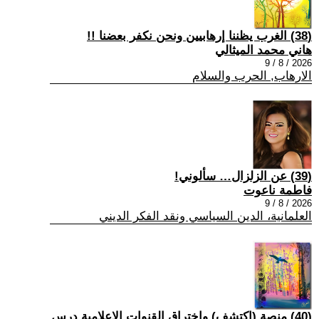
(38) الغرب يظننا إرهابيين ونحن نكفر بعضنا !!
هاني محمد الميثالي
2026 / 8 / 9
الارهاب, الحرب والسلام
(39) عن الزلزال… سألوني!
فاطمة ناعوت
2026 / 8 / 9
العلمانية، الدين السياسي ونقد الفكر الديني
(40) منصة (اكتشف) واختراق القنوات الإعلامية درس