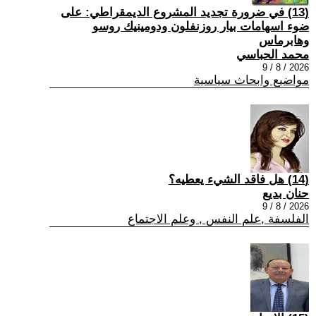
(13) في ضرورة تجديد المشروع الديمقراطي: على
ضوء اسهامات بيار روزنفلون ودومينيك روسو
وهابرماس
محمد الحباسي
2026 / 8 / 9
مواضيع وابحاث سياسية
(14) هل فاقد الشيء يعطيه؟
حنان بديع
2026 / 8 / 9
الفلسفة ,علم النفس , وعلم الاجتماع