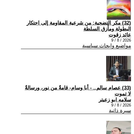
(32) مكر التضحية: من شرعية المقاومة إلى احتكار
البطولة ومأزق السلطة
عائد زقوت
2026 / 8 / 9
مواضيع وابحاث سياسية
(33) عصام سالم.. - أبا وسام- قامةٌ من نور، ورسالةٌ
لا تموت
سلامه ابو زعيتر
2026 / 8 / 9
سيرة ذاتية