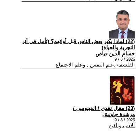
(22) لماذا يكبر بعض الناس قبل أوانهم؟ (تأمل في أثر
التجربة والحياة)
حسام الدين فياض
2026 / 8 / 9
الفلسفة ,علم النفس , وعلم الاجتماع
(23) مقال نقدي / الفينومين /
مرشدة جاويش
2026 / 8 / 9
الادب والفن