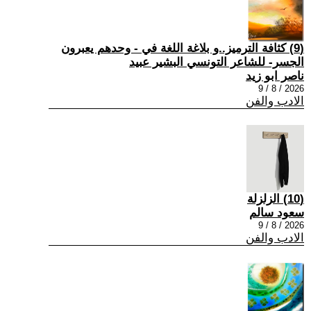
(9) كثافة الترميز..و بلاغة اللغة في - وحدهم يعبرون
الجسر- للشاعر التونسي البشير عبيد
ناصر ابو زيد
2026 / 8 / 9
الادب والفن
(10) الزلزلة
سعود سالم
2026 / 8 / 9
الادب والفن