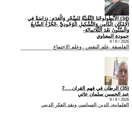
(34) الْأَنْطُولُوجْيَا التِّقْنِيَّةُ لِلسِّحْرِ وَالْعَدَمِ: دِرَاسَةٌ فِي
الْإِمْكَانِ الْكَامِنِ وَالتَّشْكِيلِ الْوُجُودِيِّ -الجُزْءُ السَّابِعُ
وَالسِّتُّونَ بَعْدَ الثَّلَاثِمِائَةِ-
حمودة المعناوي
2026 / 8 / 9
الفلسفة ,علم النفس , وعلم الاجتماع
(35) الرطان في فهم القران.....7
عبد الحسين سلمان عاتي
2026 / 8 / 9
العلمانية، الدين السياسي ونقد الفكر الديني