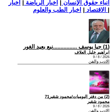
أنباء حقوق الإنسان
|
اخبار الرياضة
|
اخبار
|
اخبار الطب والعلوم
الاقتصاد
|
(1) جيا يوسف ................نبع بعيد الغور
ابراهيم خليل العلاف
2026 / 8 / 9
الادب والفن
(2) من دفتر اليوميات/محمود شقير71
محمود شقير
2026 / 8 / 9
الادب والفن