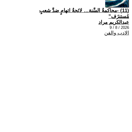
(11) -محاكمةُ السَّنة… لائحةُ اتهامٍ ضدَّ شعبٍ
مُستنزَف”
عبدالكريم مراد
2026 / 8 / 9
الادب والفن