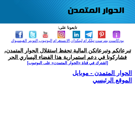
تابعونا على:
بودكاست
بنترست
تيلكرام
لينكدإن
الانستغرام
اليوتيوب
التويتر
الفيسبوك
تبرعاتكم وتبرعاتكن المالية تحفظ استقلال الحوار المتمدن،
فشاركونا في دعم استمرارية هذا الفضاء اليساري الحر
[اشترك في قناة ‫«الحوار المتمدن» على اليوتيوب]
الحوار المتمدن - موبايل
الموقع الرئيسي