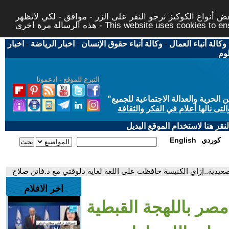
 أنواع الكوكيز نرجو النقر على الزر - موافق - لكي لاتظهر
This website uses cookies to ensure you ge
وكالة أنباء العمال
-
وكالة أنباء حقوق الإنسان
-
اخبار الرياضة
-
اخبار
لوم
التبرع للموقع - ادعمونا
حرية والعدالة الاجتماعية للجميع
"
تى نالها أعلام في الفكر والثقافة
قر هنا لاستخدام الموقع البديل
كوردي
English
عيدية..إزاي الكنيسة حافظت على اللغة لغاية دلوقتي مع د.فاتن صلاح
اخر الافلام
صر باللهجة القبطية