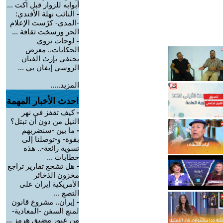
أبوابه للزوار قبل اكت ...
-
النائب نهلة الأفندي:
-المدى- كرّست الإعلام
الحر ورسخت ثقافة ...
-
لوحات تروي
الحكايات.. معرض
يحتفي بإرث الفنان
الروسي إيفان بي ...
المزيد.....
احدث الأخبار المهمة
-
كيف تقفز في نهر
النيل من دون أن تبتل؟
-
ما بين -سنضربهم
بقوة- و-توصلنا إلى
تسوية رائعة-.. هذه
خطابات ...
-
هل تشجع تقارير تراجع
مخزون الذخائر
الأمريكية إيران على
التصع ...
-
إيران.. مشروع قانون
لمنع السفن -المعادية-
من عبور مضيق هرمز ...