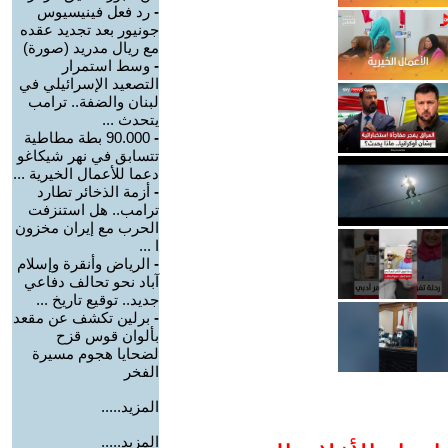
-
رد فعل فينيسيوس
جونيور بعد تجديد عقده
مع ريال مدريد (صورة)
-
وسط استمرار
التصعيد الإسرائيلي في
لبنان والضفة.. ترامب
يتحدث ...
-
90.000 بطة مطاطية
تتسابق في نهر شيكاغو
دعما للأعمال الخيرية ...
-
أزمة الذخائر تطارد
ترامب.. هل استنزفت
الحرب مع إيران مخزون
ا ...
-
الرياض وأنقرة وإسلام
آباد نحو تحالف دفاعي
جديد.. توقيع تاريخ ...
-
برلين تكشف عن مقعد
بألوان قوس قزح
لضحايا هجوم مسيرة
الفخر
المزيد.....
المزيد.....