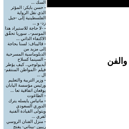
السك ...
-
حسن بايكر: المؤثر
الذي نقل الرواية
الفلسطينية إلى -جيل
زد- و ...
-
-لا حاجة للاستيراد هذا
الموسم-.. سوريا تحقّق
الاكتفاء الذاتي ...
-
قاليباف: لسنا بحاجة
إلى مزيد من
الدبلوماسية المسرحية
والفن
-
السينما كسلاح
أيديولوجي.. كيف يؤطر
فيلم -المواطن المنتقم-
ال ...
-
وزير التربية والتعليم
ورئيس مؤسسة اليابان
يوقعان اتفاقية تعا ...
-
الطاغوت
-
ماتياس يايسله يترك
الدوري السعودي
ويتولى القيادة الفنية
لفري ...
-
منزل الفنان الروسي
ريبين -بيناتي- يفتح