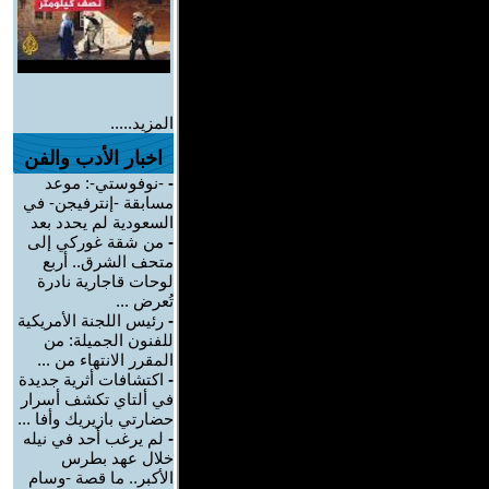
المزيد.....
اخبار الأدب والفن
-
-نوفوستي-: موعد
مسابقة -إنترفيجن- في
السعودية لم يحدد بعد
-
من شقة غوركي إلى
متحف الشرق.. أربع
لوحات قاجارية نادرة
تُعرض ...
-
رئيس اللجنة الأمريكية
للفنون الجميلة: من
المقرر الانتهاء من ...
-
اكتشافات أثرية جديدة
في ألتاي تكشف أسرار
حضارتي بازيريك وأفا ...
-
لم يرغب أحد في نيله
خلال عهد بطرس
الأكبر.. ما قصة -وسام