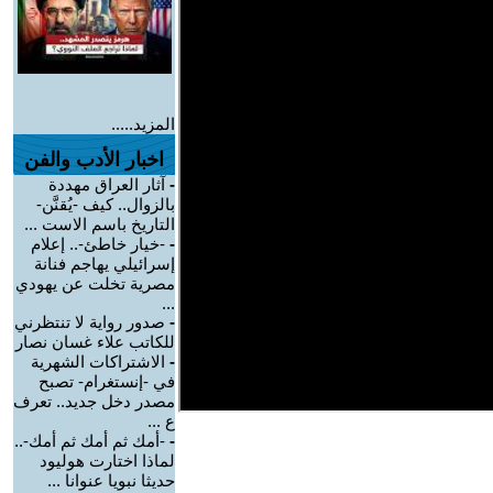
المزيد.....
اخبار الأدب والفن
-
آثار العراق مهددة
بالزوال.. كيف -يُقنَّن-
التاريخ باسم الاست ...
-
-خيار خاطئ-.. إعلام
إسرائيلي يهاجم فنانة
مصرية تخلت عن يهودي
...
-
صدور رواية لا تنتظرني
للكاتب علاء غسان نصار
-
الاشتراكات الشهرية
في -إنستغرام- تصبح
مصدر دخل جديد.. تعرف
ع ...
-
-أمك ثم أمك ثم أمك-..
لماذا اختارت هوليود
حديثا نبويا عنوانا ...