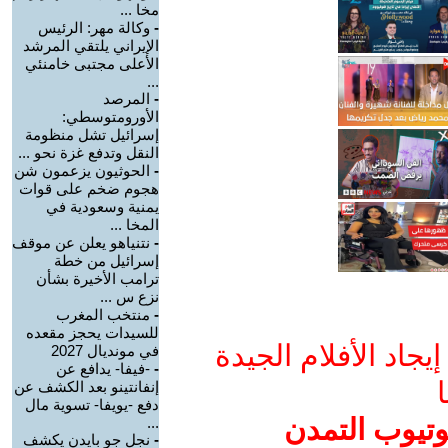
مخا ...
-
وكالة مهر: الرئيس
الإيراني يلتقي المرشد
الأعلى مجتبى خامنئي
...
-
المرصد
الأورومتوسطي:
إسرائيل تشل منظومة
النقل وتدفع غزة نحو ...
-
الحوثيون يزعمون شن
هجوم ضخم على قوات
يمنية وسعودية في
المخا ...
-
نتنياهو يعلن عن موقف
إسرائيل من خطة
ترامب الأخيرة بشأن
نزع س ...
-
منتخب المغرب
للسيدات يحجز مقعده
جاد الأفلام الجيدة
في مونديال 2027
-
-فيفا- يدافع عن
ا
إنفانتينو بعد الكشف عن
دفع -يويفا- تسوية مال
وتيوب التمدن
...
-
نجل جو بايدن يكشف