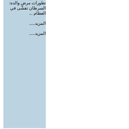
تطورات مرض والده:
السرطان تفشّى في
العظام ...
المزيد.....
المزيد.....