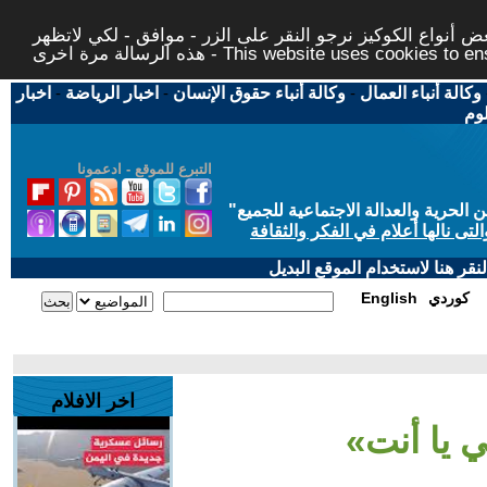
 أنواع الكوكيز نرجو النقر على الزر - موافق - لكي لاتظهر
This website uses cookies to ensure you ge
وكالة أنباء العمال
-
وكالة أنباء حقوق الإنسان
-
اخبار الرياضة
-
اخبار
لوم
التبرع للموقع - ادعمونا
حرية والعدالة الاجتماعية للجميع
"
تى نالها أعلام في الفكر والثقافة
قر هنا لاستخدام الموقع البديل
كوردي
English
اخر الافلام
 يا أنت»