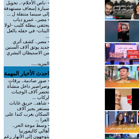
-
-باص الأحلام-.. تحويل
سيارة إسعاف مستهدفة
إلى سينما متنقلة ل ...
-
مصر.. عمرو دياب
يحتفي ببطلة كليب -لولا
البنات- في حفله بالعل
...
-
مصر.. كشف أثري
جديد يوثق آلاف السنين
من الاستيطان البشري
المزيد.....
احدث الأخبار المهمة
-
صور صادمة.. يرقات
وصراصير داخل منشأة
تحضر آلاف الوجبات
لركاب ...
-
شاهد.. حريق غابات
مستعر يجبر آلاف
السكان بغرب كندا على
الفرا ...
-
وسط موجة الحر..
أهالي كاليفورنيا
يتوجهون إلى الأنهار رغم