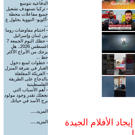
الدفاعية تتوسع
-
تركيا تستهدف تشغيل
جميع مفاعلات محطة
-أكويو- النووية بحلول ع
...
-
اختتام مفاوضات روما
بين لبنان وإسرائيل
-
حظك اليوم الجمعة 7
اغسطس 2026.. هل
برجك من الأبراج الأكثر
حظ ...
-
خطوات لمنع دخول
الغبار في شرفة المنزل
-
الفريكة المفلفلة
بالدجاج على الطريقة
الفلسطينية
-
أهم الأسباب التي
تجعلك تقدر وجود مولود
برج الأسد في حياتك
المزيد.....
جاد الأفلام الجيدة
المزيد.....
ا