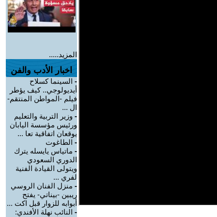
المزيد.....
اخبار الأدب والفن
-
السينما كسلاح
أيديولوجي.. كيف يؤطر
فيلم -المواطن المنتقم-
ال ...
-
وزير التربية والتعليم
ورئيس مؤسسة اليابان
يوقعان اتفاقية تعا ...
-
الطاغوت
-
ماتياس يايسله يترك
الدوري السعودي
ويتولى القيادة الفنية
لفري ...
-
منزل الفنان الروسي
ريبين -بيناتي- يفتح
أبوابه للزوار قبل اكت ...
-
النائب نهلة الأفندي: