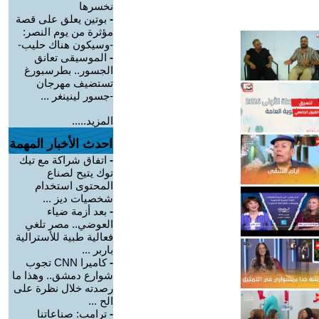
نخسرها
-
بوتين يعلق على قصة
مؤثرة من يوم النصر:
-وسيكون هناك حليب-
-
الموسيقى تعانق
الجسور.. بطرسبورغ
تستضيف مهرجان
-جسور لينينغر ...
المزيد.....
احدث الأخبار المهمة
-
اتفاق شراكة مع تيك
توك يتيح لصناع
المحتوى استخدام
شخصيات ديز ...
-
بعد أزمة ضياء
العوضي.. مصر تلغي
فعالية طبية للأسترالية
باربر ...
-
كاميرا CNN تجوب
شوارع دمشق.. وهذا ما
رصدته خلال نظرة على
الح ...
-
ترامب: صناعاتنا