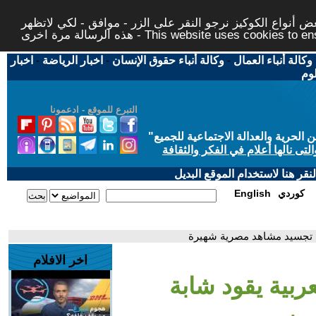
 أنواع الكوكيز نرجو النقر على الزر - موافق - لكي لاتظهر
This website uses cookies to ensure you ge
وكالة أنباء العمال
-
وكالة أنباء حقوق الإنسان
-
اخبار الرياضة
-
اخبار
لوم
التبرع للموقع - ادعمونا
حرية والعدالة الاجتماعية للجميع
"
تى نالها أعلام في الفكر والثقافة
قر هنا لاستخدام الموقع البديل
كوردي
English
لى تجسيد مشاهد مصرية شهيرة
اخر الافلام
عربية يقود شابة