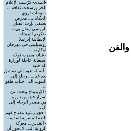
-المدى- كرّست الإعلام
الحر ورسخت ثقافة ...
-
لوحات تروي
الحكايات.. معرض
يحتفي بإرث الفنان
الروسي إيفان بي ...
-
تكريم الممثلة
الإيطالية إيزابيلا
روسيليني في مهرجان
والفن
لوكارنو ...
-
فنانة مصرية توجّه
استغاثة عاجلة لوزارة
الداخلية
-
أصالة تعود إلى دمشق
بعد غياب.. رحلة إلى
البيوت التي خبأت طفو
...
-
الإرميتاج يبحث عن
أسرار فينوس تاوريد..
من مصدر الرخام إلى
أل ...
-
حجر رشيد مفتاح فهم
اللغة المصرية القديمة
-
القدس... معركة
الرواية التي لا يجوز أن