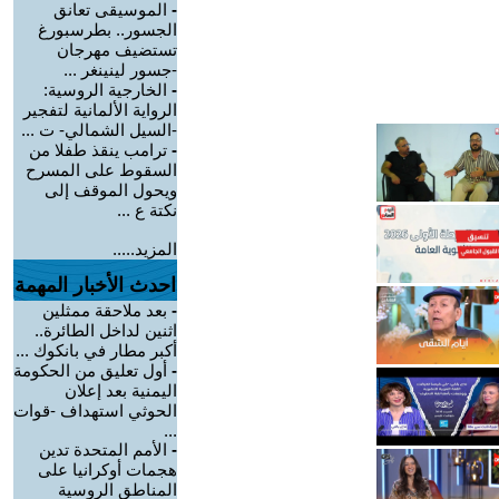
-
الموسيقى تعانق
الجسور.. بطرسبورغ
تستضيف مهرجان
-جسور لينينغر ...
-
الخارجية الروسية:
الرواية الألمانية لتفجير
-السيل الشمالي- ت ...
-
ترامب ينقذ طفلا من
السقوط على المسرح
ويحول الموقف إلى
نكتة ع ...
المزيد.....
احدث الأخبار المهمة
-
بعد ملاحقة ممثلين
اثنين لداخل الطائرة..
أكبر مطار في بانكوك ...
-
أول تعليق من الحكومة
اليمنية بعد إعلان
الحوثي استهداف -قوات
...
-
الأمم المتحدة تدين
هجمات أوكرانيا على
المناطق الروسية