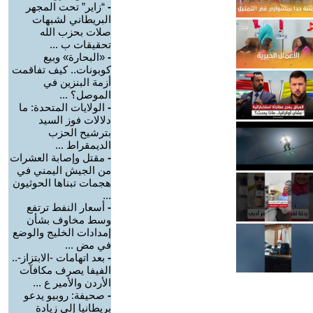
-
“زاير” تحت المجهر
البريطاني لشبهات
صلات بحزب الله
تحقيقات ب ...
-
«البحارة» وبيع
كوبونات.. كيف تفاقمت
أزمة البنزين في
الموصل؟ ...
-
الولايات المتحدة: ما
دلالات فوز السيد
بترشيح الحزب
الديمقراط ...
-
مقتل وإصابة العشرات
من الجيش اليمني في
هجمات تبناها الحوثيون
...
-
أسعار النفط ترتفع
وسط مخاوف بشأن
إمدادات الخليج والوضع
في مض ...
-
بعد اتهامات -الابتزاز-..
الفيفا يصرف مكافآت
الأردن والأمير ع ...
-
صحيفة: روبيو يدعو
بريطانيا إلى زيادة