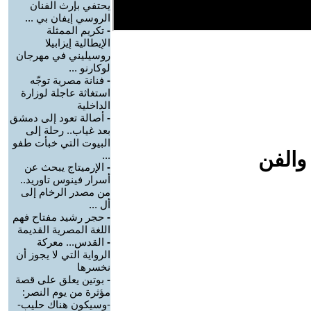
يحتفي بإرث الفنان
الروسي إيفان بي ...
-
تكريم الممثلة
الإيطالية إيزابيلا
روسيليني في مهرجان
لوكارنو ...
-
فنانة مصرية توجّه
استغاثة عاجلة لوزارة
الداخلية
-
أصالة تعود إلى دمشق
بعد غياب.. رحلة إلى
البيوت التي خبأت طفو
والفن
...
-
الإرميتاج يبحث عن
أسرار فينوس تاوريد..
من مصدر الرخام إلى
أل ...
-
حجر رشيد مفتاح فهم
اللغة المصرية القديمة
-
القدس... معركة
الرواية التي لا يجوز أن
نخسرها
-
بوتين يعلق على قصة
مؤثرة من يوم النصر:
-وسيكون هناك حليب-