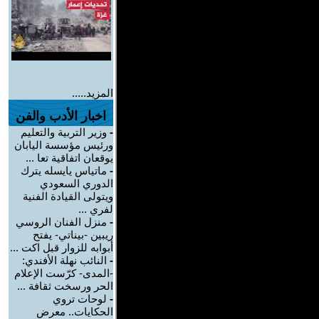
المزيد.....
اخبار الأدب والفن
-
وزير التربية والتعليم
ورئيس مؤسسة اليابان
يوقعان اتفاقية تعا ...
-
ماتياس يايسله يترك
الدوري السعودي
ويتولى القيادة الفنية
لفري ...
-
منزل الفنان الروسي
ريبين -بيناتي- يفتح
أبوابه للزوار قبل اكت ...
-
النائب نهلة الأفندي:
-المدى- كرّست الإعلام
الحر ورسخت ثقافة ...
-
لوحات تروي
الحكايات.. معرض