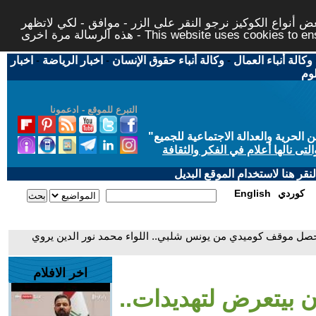
 أنواع الكوكيز نرجو النقر على الزر - موافق - لكي لاتظهر
This website uses cookies to ensure you ge
وكالة أنباء العمال
-
وكالة أنباء حقوق الإنسان
-
اخبار الرياضة
-
اخبار
لوم
التبرع للموقع - ادعمونا
حرية والعدالة الاجتماعية للجميع
"
تى نالها أعلام في الفكر والثقافة
قر هنا لاستخدام الموقع البديل
كوردي
English
حصل موقف كوميدي من يونس شلبي.. اللواء محمد نور الدين يروي
اخر الافلام
 بيتعرض لتهديدات..