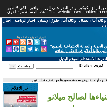
 أنواع الكوكيز نرجو النقر على الزر - موافق - لكي لاتظهر
This website uses cookies to ensure you ge
وكالة أنباء العمال
-
وكالة أنباء حقوق الإنسان
-
اخبار الرياضة
-
اخبار
لوم
التبرع للموقع - ادعمونا
حرية والعدالة الاجتماعية للجميع
"
تى نالها أعلام في الفكر والثقافة
قر هنا لاستخدام الموقع البديل
كوردي
English
ورة.. وحاولت تبييض سمعة سفيرها من فضيحة ابستين
اخر الافلام
ياءها لصالح ميلانو