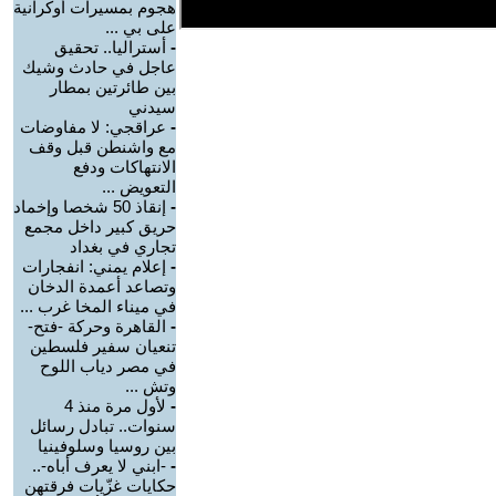
هجوم بمسيرات أوكرانية
على بي ...
-
أستراليا.. تحقيق
عاجل في حادث وشيك
بين طائرتين بمطار
سيدني
-
عراقجي: لا مفاوضات
مع واشنطن قبل وقف
الانتهاكات ودفع
التعويض ...
-
إنقاذ 50 شخصا وإخماد
حريق كبير داخل مجمع
تجاري في بغداد
-
إعلام يمني: انفجارات
وتصاعد أعمدة الدخان
في ميناء المخا غرب ...
-
القاهرة وحركة -فتح-
تنعيان سفير فلسطين
في مصر دياب اللوح
وتش ...
-
لأول مرة منذ 4
سنوات.. تبادل رسائل
بين روسيا وسلوفينيا
-
-ابني لا يعرف أباه-..
حكايات غزّيات فرقتهن