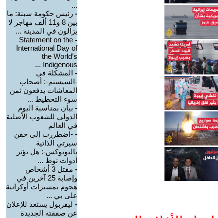
...
-
رئيس حكومة سبتة: ما
بين 8 و11 ألف مهاجر لا
يزالون في المدينة ...
Statement on the
-
International Day of
the World’s
Indigenous ...
-
المشكلة في
-السيستم-: أصحاب
المعاشات يدفعون ثمن
سوء التخطيط ...
-
بيان بمناسبة اليوم
الدولي للشعوب الأصلية
في العالم
-
-اضطررت إلى حقن
سيرتي الذاتية
بالبوتوكس-: هل تؤثر
أدوات توظ ...
-
مقتل 3 أشخاص
وإصابة 25 آخرين في
هجوم بمسيرات أوكرانية
على بي ...
-
ليفربول يستعد للإعلان
عن صفقته الجديدة