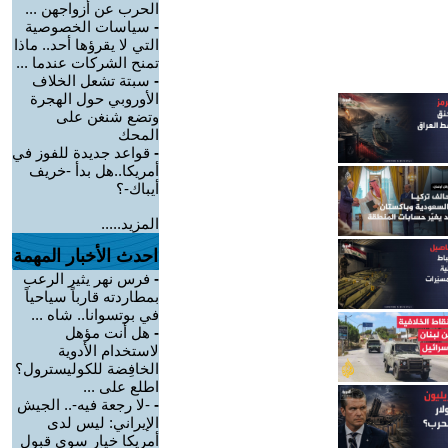
الحرب عن أزواجهن ...
-
سياسات الخصوصية
التي لا يقرؤها أحد.. ماذا
تمنح الشركات عندما ...
-
سبتة تشعل الخلاف
الأوروبي حول الهجرة
وتضع شنغن على
المحك
-
قواعد جديدة للفوز في
أمريكا..هل بدأ -خريف
أيباك-؟
المزيد.....
احدث الأخبار المهمة
-
فرس نهر يثير الرعب
بمطاردته قارباً سياحياً
في بوتسوانا.. شاه ...
-
هل أنت مؤهل
لاستخدام الأدوية
الخافِضة للكوليسترول؟
اطلع على ...
-
-لا رجعة فيه-.. الجيش
الإيراني: ليس لدى
أمريكا خيار سوى قبول