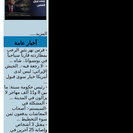
المزيد.....
أخبار عامة
-
فرس نهر يثير الرعب
بمطاردته قارباً سياحياً
في بوتسوانا.. شاه ...
-
-لا رجعة فيه-.. الجيش
الإيراني: ليس لدى
أمريكا خيار سوى قبول
...
-
رئيس حكومة سبتة: ما
بين 8 و11 ألف مهاجر لا
يزالون في المدينة ...
-
المشكلة في
-السيستم-: أصحاب
المعاشات يدفعون ثمن
سوء التخطيط ...
-
مقتل 3 أشخاص
وإصابة 25 آخرين في