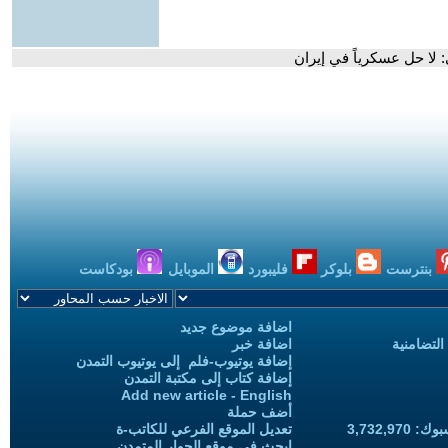
 لا حل عسكرياً في إيران
بنترست
بلوكر
فليبورد
الموبايل
بودكاست
اضافة موضوع جديد
التضامنية
اضافة خبر
إضافة يوتيوب-فلم إلى يوتيوب التمدن
إضافة كتاب إلى مكتبة التمدن
Add new article - English
أضف حملة
3,732,97
تعديل الموقع الفرعي للكاتب-ة
ابحث في موقع الحوار المتمدن