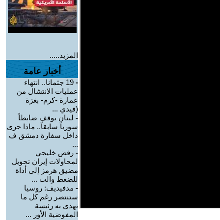
المزيد.....
أخبار عامة
-
19 جثمانا.. انتهاء
عمليات الانتشال من
عمارة -كرم- بغزة
(فيدي ...
-
لبنان يوقف ضابطاً
سورياً سابقاً.. ماذا جرى
داخل سفارة دمشق ف
...
-
رفض خليجي
لمحاولات إيران تحويل
مضيق هرمز إلى أداة
للضغط والت ...
-
مدفيديف: روسيا
ستنتصر رغم كل ما
تهذي به رئيسة
المفوضية الأور ...