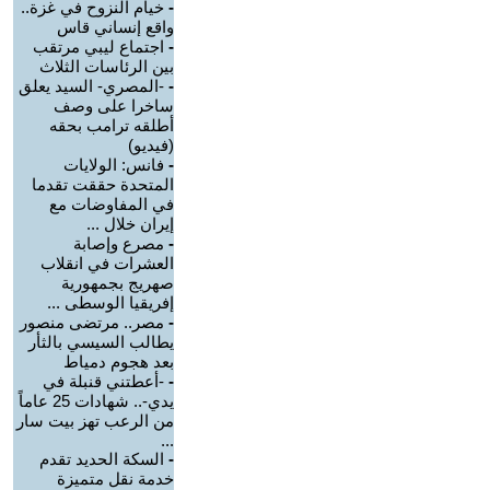
-
خيام النزوح في غزة..
واقع إنساني قاس
-
اجتماع ليبي مرتقب
بين الرئاسات الثلاث
-
-المصري- السيد يعلق
ساخرا على وصف
أطلقه ترامب بحقه
(فيديو)
-
فانس: الولايات
المتحدة حققت تقدما
في المفاوضات مع
إيران خلال ...
-
مصرع وإصابة
العشرات في انقلاب
صهريج بجمهورية
إفريقيا الوسطى ...
-
مصر.. مرتضى منصور
يطالب السيسي بالثأر
بعد هجوم دمياط
-
-أعطتني قنبلة في
يدي-.. شهادات 25 عاماً
من الرعب تهز بيت سار
...
-
السكة الحديد تقدم
خدمة نقل متميزة