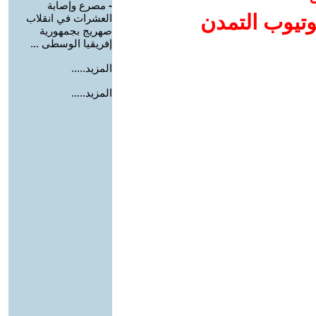
-
مصرع وإصابة
وتيوب التمدن
العشرات في انقلاب
صهريج بجمهورية
إفريقيا الوسطى ...
المزيد.....
المزيد.....