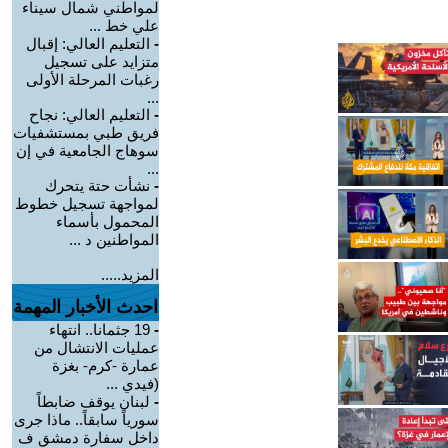
لمواطني شمال سيناء
علي خط ...
-
التعليم العالي: إقبال
متزايد على تسجيل
رغبات المرحلة الأولى
...
-
التعليم العالي: نجاح
فريق طبي بمستشفيات
سوهاج الجامعية في إن
...
-
نشأت حتة يتحرك
لمواجهة تسجيل خطوط
المحمول بأسماء
المواطنين د ...
المزيد.....
احدث الأخبار المهمة
-
19 جثمانا.. انتهاء
عمليات الانتشال من
عمارة -كرم- بغزة
(فيدي ...
-
لبنان يوقف ضابطاً
سورياً سابقاً.. ماذا جرى
داخل سفارة دمشق ف