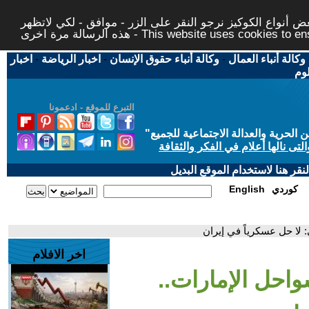
 أنواع الكوكيز نرجو النقر على الزر - موافق - لكي لاتظهر
This website uses cookies to ensure you ge
وكالة أنباء العمال
-
وكالة أنباء حقوق الإنسان
-
اخبار الرياضة
-
اخبار
لوم
التبرع للموقع - ادعمونا
حرية والعدالة الاجتماعية للجميع
"
تى نالها أعلام في الفكر والثقافة
قر هنا لاستخدام الموقع البديل
كوردي
English
 لا حل عسكرياً في إيران
اخر الافلام
واحل الإمارات..