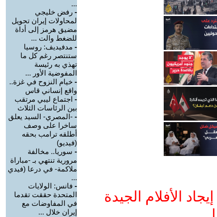
...
-
رفض خليجي
لمحاولات إيران تحويل
مضيق هرمز إلى أداة
للضغط والت ...
-
مدفيديف: روسيا
ستنتصر رغم كل ما
تهذي به رئيسة
المفوضية الأور ...
-
خيام النزوح في غزة..
واقع إنساني قاس
-
اجتماع ليبي مرتقب
بين الرئاسات الثلاث
-
-المصري- السيد يعلق
ساخرا على وصف
أطلقه ترامب بحقه
(فيديو)
-
سوريا.. مخالفة
مرورية تنتهي بـ -مباراة
ملاكمة- في درعا (فيدي
...
-
فانس: الولايات
جاد الأفلام الجيدة
المتحدة حققت تقدما
في المفاوضات مع
ا
إيران خلال ...