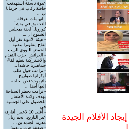
عبوة ناسفة استهدفت
حافلة ركاب في جرمانا
ب ...
-
اتهامات بعرقلة
التحقيق في منشأ
كورونا.. لجنة بمجلس
الشيوخ ال ...
-
هيئة الأدوية تقر أول
لقاح إنفلونزا بتقنية
الحمض النووي الريب ...
-
العرائش: حزب التقدم
والاشتراكية ينظم لقاءً
جماهيرياً حاشداً ...
-
ترامب حول طلب
أوكرانيا صواريخ
باتريوت: نحن بحاجة
إليها أيضا ...
-
ترامب يحظر السياحة
بهدف ولادة الأطفال
للحصول على الجنسية
في ...
-
أغلى 10 لاعبين أفارقة
جاد الأفلام الجيدة
عبر التاريخ.. نجم ريال
مدريد الجديد ين ...
ا
-
صفقة هرمز.. نفوذ