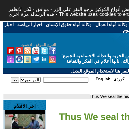
 أنواع الكوكيز نرجو النقر على الزر - موافق - لكي لاتظهر
This website uses cookies to ensure you ge
وكالة أنباء العمال
-
وكالة أنباء حقوق الإنسان
-
اخبار الرياضة
-
اخبار
لوم
التبرع للموقع - ادعمونا
حرية والعدالة الاجتماعية للجميع
"
تى نالها أعلام في الفكر والثقافة
قر هنا لاستخدام الموقع البديل
كوردي
English
اخر الافلام
- 7- Thus We seal 