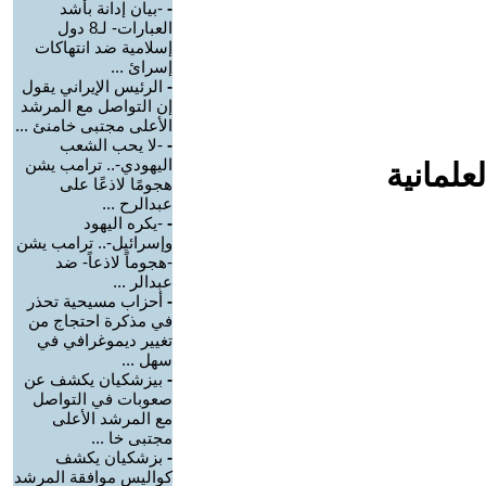
-
-بيان إدانة بأشد
العبارات- لـ8 دول
إسلامية ضد انتهاكات
إسرائ ...
-
الرئيس الإيراني يقول
إن التواصل مع المرشد
الأعلى مجتبى خامنئ ...
-
-لا يحب الشعب
اليهودي-.. ترامب يشن
علمانية
هجومًا لاذعًا على
عبدالرح ...
-
-يكره اليهود
وإسرائيل-.. ترامب يشن
-هجوماً لاذعاً- ضد
عبدالر ...
-
أحزاب مسيحية تحذر
في مذكرة احتجاج من
تغيير ديموغرافي في
سهل ...
-
بيزشكيان يكشف عن
صعوبات في التواصل
مع المرشد الأعلى
مجتبى خا ...
-
بزشكيان يكشف
كواليس موافقة المرشد