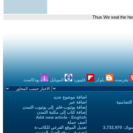
بنترست
بلوكر
فليبورد
الموبايل
بودكاست
اضافة موضوع جديد
التضامنية
اضافة خبر
إضافة يوتيوب-فلم إلى يوتيوب التمدن
إضافة كتاب إلى مكتبة التمدن
Add new article - English
أضف حملة
3,732,97
تعديل الموقع الفرعي للكاتب-ة
ابحث في موقع الحوار المتمدن