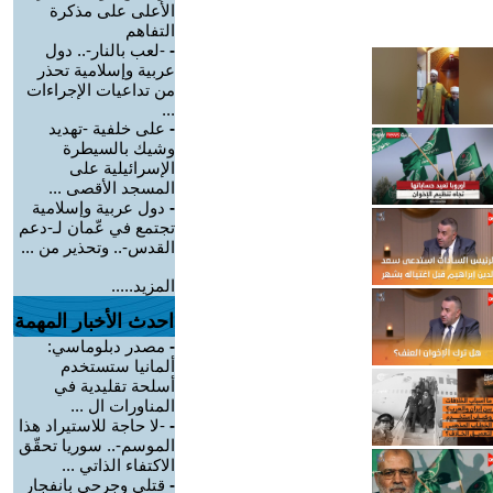
الأعلى على مذكرة
التفاهم
-
-لعب بالنار-.. دول
عربية وإسلامية تحذر
من تداعيات الإجراءات
...
-
على خلفية -تهديد
وشيك بالسيطرة
الإسرائيلية على
المسجد الأقصى ...
-
دول عربية وإسلامية
تجتمع في عّمان لـ-دعم
القدس-.. وتحذير من ...
المزيد.....
احدث الأخبار المهمة
-
مصدر دبلوماسي:
ألمانيا ستستخدم
أسلحة تقليدية في
المناورات ال ...
-
-لا حاجة للاستيراد هذا
الموسم-.. سوريا تحقّق
الاكتفاء الذاتي ...
-
قتلى وجرحى بانفجار