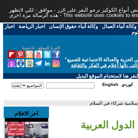
 أنواع الكوكيز نرجو النقر على الزر - موافق - لكي لاتظهر
This website uses cookies to ensure you ge
وكالة أنباء العمال
-
وكالة أنباء حقوق الإنسان
-
اخبار الرياضة
-
اخبار
لوم
التبرع للموقع - ادعمونا
حرية والعدالة الاجتماعية للجميع
"
تى نالها أعلام في الفكر والثقافة
قر هنا لاستخدام الموقع البديل
كوردي
English
إسلامية شركاء في السلام
اخر الافلام
الدول العربية