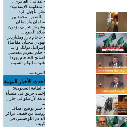
-
بعد نداء العامري..
-المقاومة الإسلامية-
تعلن تأجيل الرد
-
بالصور.. محمد بن
سلمان وأردوغان
وشهباز شريف يؤدون
صلاة الجمع ...
-
حاخام بارز وملياردير
يهودي يبحثان مقاضاة
إسرائيل دوليًا.. وا ...
-
حكم بتغريم مقدسي
لصالح الحاخام يهودا
غليك.. إليكم السبب
المزيد.....
احدث الأخبار المهمة
-
الطاقة السعودية:
إخماد حريق في منشأة
تابعة لأرامكو في جازان
...
-
خبير يوضح أهداف
روسيا من قصف مراكز
الدعم اللوجستي في
كييف