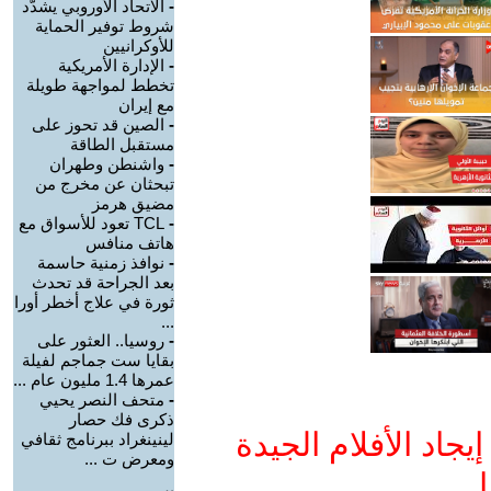
-
الاتحاد الأوروبي يشدّد
شروط توفير الحماية
للأوكرانيين
-
الإدارة الأمريكية
تخطط لمواجهة طويلة
مع إيران
-
الصين قد تحوز على
مستقبل الطاقة
-
واشنطن وطهران
تبحثان عن مخرج من
مضيق هرمز
-
TCL تعود للأسواق مع
هاتف منافس
-
نوافذ زمنية حاسمة
بعد الجراحة قد تحدث
ثورة في علاج أخطر أورا
...
-
روسيا.. العثور على
بقايا ست جماجم لفيلة
عمرها 1.4 مليون عام ...
-
متحف النصر يحيي
ذكرى فك حصار
جاد الأفلام الجيدة
لينينغراد ببرنامج ثقافي
ومعرض ت ...
ا