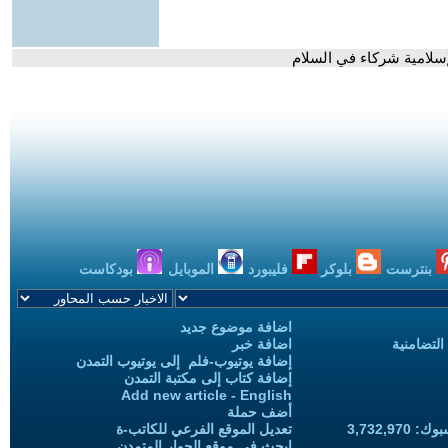
إسلامية شركاء في السلام
بنترست
بلوكر
فليبورد
الموبايل
بودكاست
اضافة موضوع جديد
التضامنية
اضافة خبر
إضافة يوتيوب-فلم إلى يوتيوب التمدن
إضافة كتاب إلى مكتبة التمدن
Add new article - English
أضف حملة
3,732,97
تعديل الموقع الفرعي للكاتب-ة
ابحث في موقع الحوار المتمدن