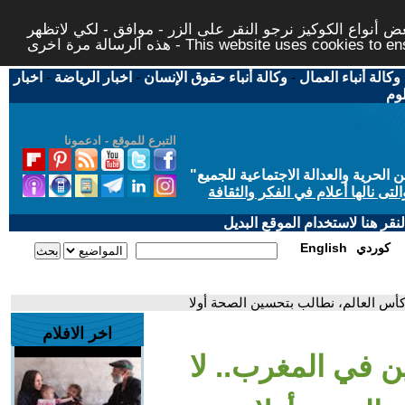
 أنواع الكوكيز نرجو النقر على الزر - موافق - لكي لاتظهر
This website uses cookies to ensure you ge
وكالة أنباء العمال
-
وكالة أنباء حقوق الإنسان
-
اخبار الرياضة
-
اخبار
لوم
التبرع للموقع - ادعمونا
حرية والعدالة الاجتماعية للجميع
"
تى نالها أعلام في الفكر والثقافة
قر هنا لاستخدام الموقع البديل
كوردي
English
 كأس العالم، نطالب بتحسين الصحة أولا
اخر الافلام
ن في المغرب.. لا