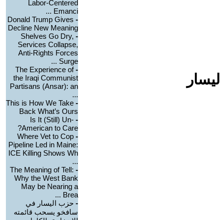
Labor-Centered
Emanci ...
Donald Trump Gives
-
Decline New Meaning
Shelves Go Dry,
-
Services Collapse,
Anti-Rights Forces
Surge ...
The Experience of
-
ليسار
the Iraqi Communist
Partisans (Ansar): an
...
This is How We Take
-
Back What’s Ours
Is It (Still) Un-
-
American to Care?
Where Vet to Cop
-
Pipeline Led in Maine:
ICE Killing Shows Wh
...
The Meaning of Tell:
-
Why the West Bank
May be Nearing a
Brea ...
-
حزب اليسار في
سافخو يسحب قائمته