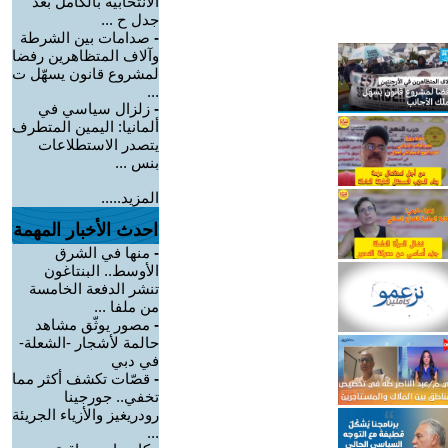
الانتخابية بالكامل بعد
جدل ح ...
-
صدامات بين الشرطة
وآلاف المتظاهرين رفضا
لمشروع قانون يسهّل ت
...
-
زلزال سياسي في
ألمانيا: اليمين المتطرف
يتصدر الاستطلاعات
بنس ...
المزيد.....
احدث الأخبار المهمة
-
منها في الشرق
الأوسط.. البنتاغون
تنشر الدفعة الخامسة
من ملفا ...
-
مصور يوثّق مشاهد
حالمة لأشجار -الشعلة-
في دبي
-
قصّات تكشف أكثر مما
تخفي.. جورجينا
رودريغيز والأزياء الجريئة
...