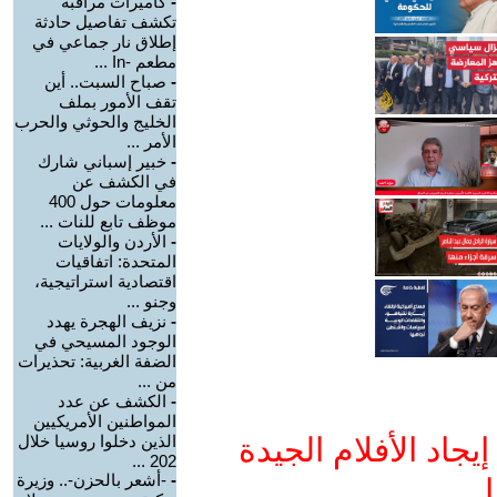
-
كاميرات مراقبة
تكشف تفاصيل حادثة
إطلاق نار جماعي في
مطعم -In ...
-
صباح السبت.. أين
تقف الأمور بملف
الخليج والحوثي والحرب
الأمر ...
-
خبير إسباني شارك
في الكشف عن
معلومات حول 400
موظف تابع للنات ...
-
الأردن والولايات
المتحدة: اتفاقيات
اقتصادية استراتيجية،
وجنو ...
-
نزيف الهجرة يهدد
الوجود المسيحي في
الضفة الغربية: تحذيرات
من ...
-
الكشف عن عدد
المواطنين الأمريكيين
جاد الأفلام الجيدة
الذين دخلوا روسيا خلال
202 ...
-
-أشعر بالحزن-.. وزيرة
ا