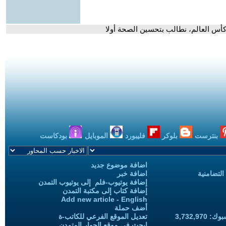
 كأس العالم، نطالب بتحسين الصحة أولا
بنترست
بلوكر
فليبورد
الموبايل
بودكاست
اضافة موضوع جديد
التضامنية
اضافة خبر
إضافة يوتيوب-فلم إلى يوتيوب التمدن
إضافة كتاب إلى مكتبة التمدن
Add new article - English
أضف حملة
3,732,97
تعديل الموقع الفرعي للكاتب-ة
ابحث في موقع الحوار المتمدن