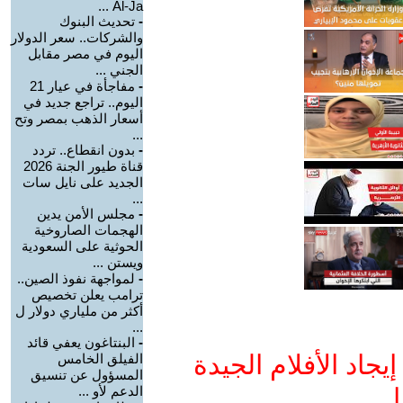
Al-Ja ...
-
تحديث البنوك
والشركات.. سعر الدولار
اليوم في مصر مقابل
الجني ...
-
مفاجأة في عيار 21
اليوم.. تراجع جديد في
أسعار الذهب بمصر وتح
...
-
بدون انقطاع.. تردد
قناة طيور الجنة 2026
الجديد على نايل سات
...
-
مجلس الأمن يدين
الهجمات الصاروخية
الحوثية على السعودية
ويستن ...
-
لمواجهة نفوذ الصين..
ترامب يعلن تخصيص
أكثر من ملياري دولار ل
...
-
البنتاغون يعفي قائد
جاد الأفلام الجيدة
الفيلق الخامس
المسؤول عن تنسيق
ا
الدعم لأو ...