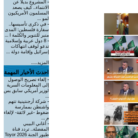
-
المشروع بديلا عن
الانتماء.. كيف يصعد
المسلمون الأمريكيون
لمو ...
-
في ذكرى تأسيسها..
سفارة فلسطين: المدى
منبر للتنوير والكلمة ا ...
-
8 دول عربية وإسلامية
تدعو لوقف انتهاكات
إسرائيل وإقامة دولة ...
المزيد.....
احدث الأخبار المهمة
-
إلغاء تصريح الوصول
إلى المعلومات السرية
لوزير أمريكي سابق بس
...
-
شركة أرجنتينية تتهم
واشنطن بممارسة
ضغوط -غير لائقة- لإلغاء
م ...
-
أغاني البيبي
المفضلة.. تردد قناة
طيور الجنة 2026 Toyor