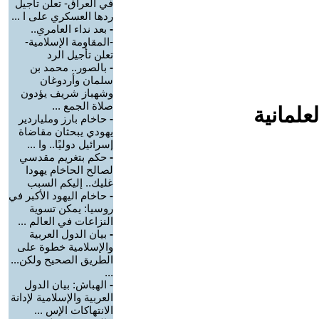
في العراق- تعلن تأجيل
ردها العسكري على ا ...
-
بعد نداء العامري..
-المقاومة الإسلامية-
تعلن تأجيل الرد
-
بالصور.. محمد بن
سلمان وأردوغان
وشهباز شريف يؤدون
صلاة الجمع ...
علمانية
-
حاخام بارز وملياردير
يهودي يبحثان مقاضاة
إسرائيل دوليًا.. وا ...
-
حكم بتغريم مقدسي
لصالح الحاخام يهودا
غليك.. إليكم السبب
-
حاخام اليهود الأكبر في
روسيا: يمكن تسوية
النزاعات في العالم ...
-
بيان الدول العربية
والإسلامية خطوة على
الطريق الصحيح ولكن...
...
-
الهباش: بيان الدول
العربية والإسلامية لإدانة
الانتهاكات الإس ...