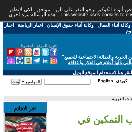
 أنواع الكوكيز نرجو النقر على الزر - موافق - لكي لاتظهر
This website uses cookies to ensure you ge
وكالة أنباء العمال
-
وكالة أنباء حقوق الإنسان
-
اخبار الرياضة
-
اخبار
لوم
التبرع للموقع - ادعمونا
حرية والعدالة الاجتماعية للجميع
"
تى نالها أعلام في الفكر والثقافة
قر هنا لاستخدام الموقع البديل
كوردي
English
ات الغربية
اخر الافلام
ب التمكين في