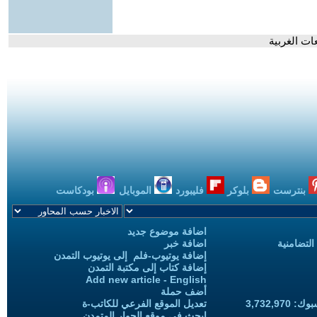
ات الغربية
بنترست
بلوكر
فليبورد
الموبايل
بودكاست
اضافة موضوع جديد
التضامنية
اضافة خبر
إضافة يوتيوب-فلم إلى يوتيوب التمدن
إضافة كتاب إلى مكتبة التمدن
Add new article - English
أضف حملة
3,732,97
تعديل الموقع الفرعي للكاتب-ة
ابحث في موقع الحوار المتمدن