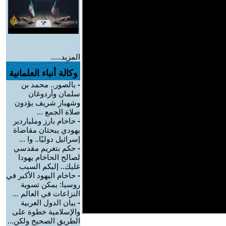
المزيد.....
وكالة أنباء العلمانية
-
بالصور.. محمد بن
سلمان وأردوغان
وشهباز شريف يؤدون
صلاة الجمع ...
-
حاخام بارز وملياردير
يهودي يبحثان مقاضاة
إسرائيل دوليًا.. وا ...
-
حكم بتغريم مقدسي
لصالح الحاخام يهودا
غليك.. إليكم السبب
-
حاخام اليهود الأكبر في
روسيا: يمكن تسوية
النزاعات في العالم ...
-
بيان الدول العربية
والإسلامية خطوة على
الطريق الصحيح ولكن...