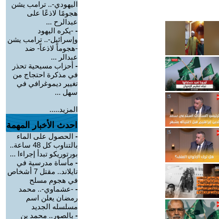
اليهودي-.. ترامب يشن
هجومًا لاذعًا على
عبدالرح ...
-
-يكره اليهود
وإسرائيل-.. ترامب يشن
-هجوماً لاذعاً- ضد
عبدالر ...
-
أحزاب مسيحية تحذر
في مذكرة احتجاج من
تغيير ديموغرافي في
سهل ...
المزيد.....
احدث الأخبار المهمة
-
الحصول على الماء
بالتناوب كل 48 ساعة..
بورتوريكو تبدأ إجراءا ...
-
مأساة مدرسية في
تايلاند.. مقتل 7 أشخاص
في هجوم مسلح
-
-عشماوي-.. محمد
رمضان يعلن اسم
مسلسله الجديد
-
بالصور.. محمد بن