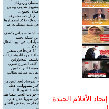
سلمان وأردوغان
وشهباز شريف يؤدون
صلاة الجمع ...
-
الإمارات.. مجموعة
-أدنوك- تؤكد استمرارها
في تلبية متطلبات عم
...
-
ناشط سوداني يكشف
عن شبكة تجنيد
مواطنيه في ليبيا للقتال
بأوكر ...
-
14 جريحاً في تفجير
حافلة جرمانا، وتحقيقات
لكشف المسؤولين
-
كلفة الصراع تضرب
معيشة البريطانيين..
نقابات عمالية تطالب
بور ...
-
الموساد يُبعد اثنين من
كبار مسؤوليه.. خطة
فاشلة لتغيير النظا ...
-
حوادث السير تتضاعف
جاد الأفلام الجيدة
في سوريا خلال عام..
أرقام صادمة عن القتلى
ا
...