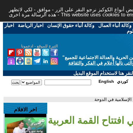
 أنواع الكوكيز نرجو النقر على الزر - موافق - لكي لاتظهر
This website uses cookies to ensure you ge
وكالة أنباء العمال
-
وكالة أنباء حقوق الإنسان
-
اخبار الرياضة
-
اخبار
لوم
التبرع للموقع - ادعمونا
حرية والعدالة الاجتماعية للجميع
"
تى نالها أعلام في الفكر والثقافة
قر هنا لاستخدام الموقع البديل
كوردي
English
 الإسلامية في الدوحة
اخر الافلام
افتتاح القمة العربية