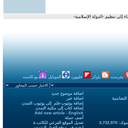
ء إلى تنظيم -الدولة الإسلامية-
بنترست
بلوكر
فليبورد
الموبايل
بودكاست
اضافة موضوع جديد
التضامنية
اضافة خبر
إضافة يوتيوب-فلم إلى يوتيوب التمدن
إضافة كتاب إلى مكتبة التمدن
Add new article - English
أضف حملة
3,732,97
تعديل الموقع الفرعي للكاتب-ة
ابحث في موقع الحوار المتمدن