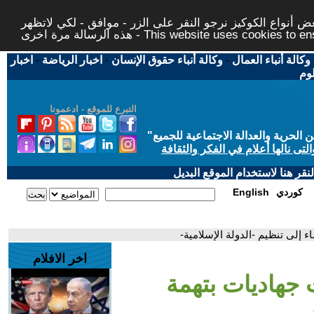
 أنواع الكوكيز نرجو النقر على الزر - موافق - لكي لاتظهر
This website uses cookies to ensure you ge
وكالة أنباء العمال
-
وكالة أنباء حقوق الإنسان
-
اخبار الرياضة
-
اخبار
لوم
التبرع للموقع - ادعمونا
حرية والعدالة الاجتماعية للجميع
"
تى نالها أعلام في الفكر والثقافة
قر هنا لاستخدام الموقع البديل
كوردي
English
ء إلى تنظيم -الدولة الإسلامية-
اخر الافلام
 جهاديات بتهمة