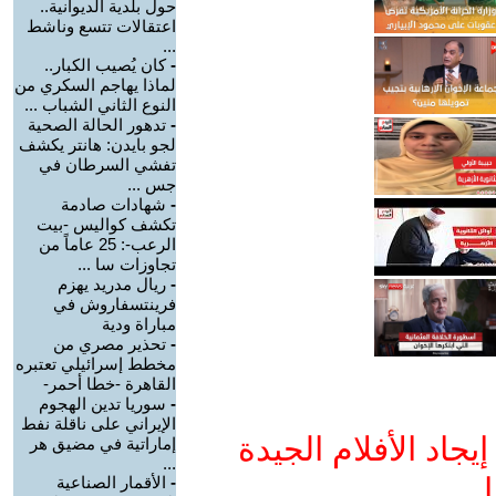
حول بلدية الديوانية..
اعتقالات تتسع وناشط
...
-
كان يُصيب الكبار..
لماذا يهاجم السكري من
النوع الثاني الشباب ...
-
تدهور الحالة الصحية
لجو بايدن: هانتر يكشف
تفشي السرطان في
جس ...
-
شهادات صادمة
تكشف كواليس -بيت
الرعب-: 25 عاماً من
تجاوزات سا ...
-
ريال مدريد يهزم
فرينتسفاروش في
مباراة ودية
-
تحذير مصري من
مخطط إسرائيلي تعتبره
القاهرة -خطا أحمر-
-
سوريا تدين الهجوم
الإيراني على ناقلة نفط
جاد الأفلام الجيدة
إماراتية في مضيق هر
...
ا
-
الأقمار الصناعية