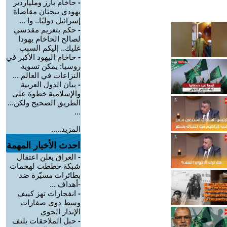
-
حاخام بارز وملياردير
يهودي يبحثان مقاضاة
إسرائيل دوليًا.. وا ...
-
حكم بتغريم مقدسي
لصالح الحاخام يهودا
غليك.. إليكم السبب
-
حاخام اليهود الأكبر في
روسيا: يمكن تسوية
النزاعات في العالم ...
-
بيان الدول العربية
والإسلامية خطوة على
الطريق الصحيح ولكن...
...
المزيد.....
احدث الأخبار المهمة
-
العراق يعلن اعتقال
شبكة خططت لهجمات
بطائرات مسيّرة ضد
-أهداف ...
-
انفجارات تهز كييف
وسط دوي صفارات
الإنذار الجوي
-
حبل الملاحقات يلتف