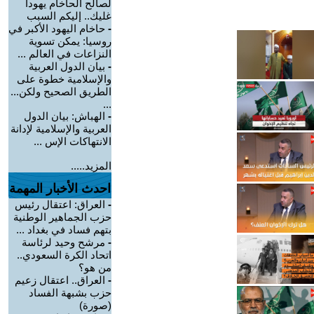
لصالح الحاخام يهودا
غليك.. إليكم السبب
-
حاخام اليهود الأكبر في
روسيا: يمكن تسوية
النزاعات في العالم ...
-
بيان الدول العربية
والإسلامية خطوة على
الطريق الصحيح ولكن...
...
-
الهباش: بيان الدول
العربية والإسلامية لإدانة
الانتهاكات الإس ...
المزيد.....
احدث الأخبار المهمة
-
العراق: اعتقال رئيس
حزب الجماهير الوطنية
بتهم فساد في بغداد ...
-
مرشح وحيد لرئاسة
اتحاد الكرة السعودي..
من هو؟
-
العراق.. اعتقال زعيم
حزب بشبهة الفساد
(صورة)