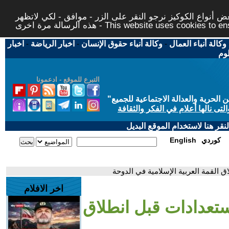
 أنواع الكوكيز نرجو النقر على الزر - موافق - لكي لاتظهر
This website uses cookies to ensure you ge
وكالة أنباء العمال
-
وكالة أنباء حقوق الإنسان
-
اخبار الرياضة
-
اخبار
لوم
التبرع للموقع - ادعمونا
حرية والعدالة الاجتماعية للجميع
"
تى نالها أعلام في الفكر والثقافة
قر هنا لاستخدام الموقع البديل
كوردي
English
ق القمة العربية الإسلامية في الدوحة
اخر الافلام
ستعدادات قبل انطلاق