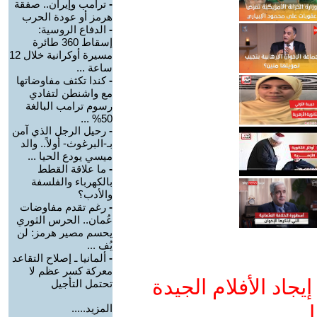
-
ترامب وإيران.. صفقة
هرمز أو عودة الحرب
-
الدفاع الروسية:
إسقاط 360 طائرة
مسيرة أوكرانية خلال 12
ساعة ...
-
كندا تكثف مفاوضاتها
مع واشنطن لتفادي
رسوم ترامب البالغة
50% ...
-
رحيل الرجل الذي آمن
بـ-البرغوث- أولاً.. والد
ميسي يودع الحيا ...
-
ما علاقة القطط
بالكهرباء والفلسفة
والأدب؟
-
رغم تقدم مفاوضات
عُمان.. الحرس الثوري
يحسم مصير هرمز: لن
يُف ...
-
ألمانيا ـ إصلاح التقاعد
معركة كسر عظم لا
جاد الأفلام الجيدة
تحتمل التأجيل
ا
المزيد.....