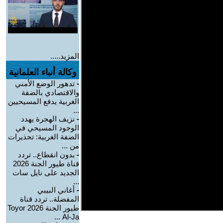
المزيد.....
وكالة أنباء العلمانية
-
تدهور الوضع الأمني
والاقتصادي بالضفة
الغربية يدفع المسيحيين
...
-
نزيف الهجرة يهدد
الوجود المسيحي في
الضفة الغربية: تحذيرات
من ...
-
بدون انقطاع.. تردد
قناة طيور الجنة 2026
الجديد على نايل سات
...
-
أغاني البيبي
المفضلة.. تردد قناة
طيور الجنة 2026 Toyor
Al-Ja ...