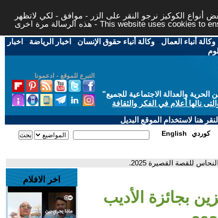
 أنواع الكوكيز نرجو النقر على الزر - موافق - لكي لاتظهر
This website uses cookies to ensure you ge
وكالة أنباء العمال
-
وكالة أنباء حقوق الإنسان
-
اخبار الرياضة
-
اخبار
لوم
التبرع للموقع - ادعمونا
حرية والعدالة الاجتماعية للجميع
"
تى نالها أعلام في الفكر والثقافة
قر هنا لاستخدام الموقع البديل
كوردي
English
نحاس للقصة القصيرة 2025.
اخر الافلام
زين بجائزة الأديب