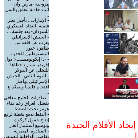
مروحية -مارين وان-
أثناء حادثة تتعلق بالسل
...
-
الإمارات.. تأجيل نظر
قضية -العتاد العسكري
للسودان- بعد جلسة ...
-
الجيش الإسرائيلي
يعرب عن قلقه من
ظاهرة عبور
المستوطنين للحدو ...
-
-ذا إيكونوميست-: دول
إفريقيا تسارع خطاها
للتخلي عن الدولار
-
لليوم الثاني.. الجيش
الإسرائيلي يواصل
اقتحام قلنديا ويصعّد ع
...
-
صادرات الخليج تتعافى
بفضل العراق رغم بقاء
هرمز تحت الضغط
-
النفط تدفع بخطة لرفع
إنتاج حقول كركوك
جاد الأفلام الجيدة
وتوسيع استثمار الغاز
-
المبادرة المصرية
ا
تقاضي الداخلية لتعويض