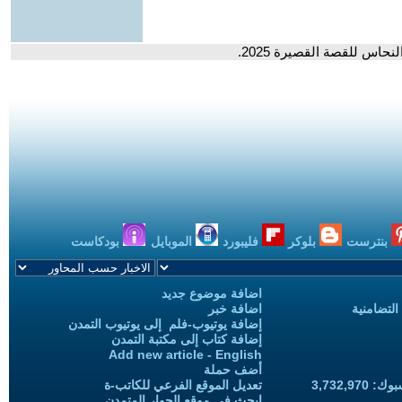
نحاس للقصة القصيرة 2025.
بنترست
بلوكر
فليبورد
الموبايل
بودكاست
اضافة موضوع جديد
التضامنية
اضافة خبر
إضافة يوتيوب-فلم إلى يوتيوب التمدن
إضافة كتاب إلى مكتبة التمدن
Add new article - English
أضف حملة
3,732,97
تعديل الموقع الفرعي للكاتب-ة
ابحث في موقع الحوار المتمدن