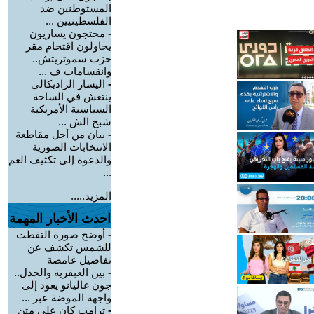
المستوطنين ضد
الفلسطينيين ...
-
محتجون يساريون
يحاولون اقتحام مقر
حزب سموتريتش..
وانقسامات ف ...
-
اليسار الراديكالي
ينتعش في الساحة
السياسية الأمريكية
شبح الش ...
-
بيان من أجل مقاطعة
الانتخابات الصورية
والدعوة إلى تكثيف العم
...
المزيد.....
احدث الأخبار المهمة
-
أوضح صورة التقطت
للشمس تكشف عن
تفاصيل غامضة
-
بين العبقرية والجدل..
جون غاليانو يعود إلى
واجهة الموضة عبر ...
-
ترامب كان على متن