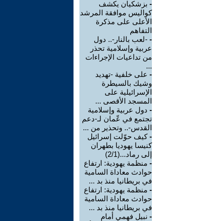
-
بزشكيان يكشف
كواليس موافقة المرشد
الأعلى على مذكرة
التفاهم
-
-لعب بالنار-.. دول
عربية وإسلامية تحذر
من تداعيات الإجراءات
...
-
على خلفية -تهديد
وشيك بالسيطرة
الإسرائيلية على
المسجد الأقصى ...
-
دول عربية وإسلامية
تجتمع في عّمان لـ-دعم
القدس-.. وتحذير من ...
-
كيف حوّلت إسرائيل
كنيسا يهوديا بطهران
إلى رماد...(2/1)
-
منظمة يهودية: ارتفاع
حوادث معاداة السامية
في بريطانيا منذ بد ...
-
منظمة يهودية: ارتفاع
حوادث معاداة السامية
في بريطانيا منذ بد ...
-
نبيل فهمي أمام