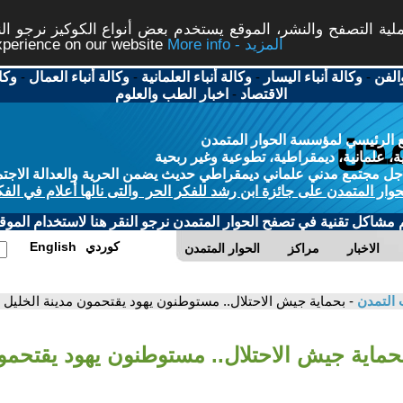
ة التصفح والنشر، الموقع يستخدم بعض أنواع الكوكيز نرجو النق
More info - المزيد
experience on our website
الفن
-
وكالة أنباء اليسار
-
وكالة أنباء العلمانية
-
وكالة أنباء العمال
-
وكا
الاقتصاد
-
اخبار الطب والعلوم
 الرئيسي لمؤسسة الحوار المتمدن
، علمانية، ديمقراطية، تطوعية وغير ربحية
ل مجتمع مدني علماني ديمقراطي حديث يضمن الحرية والعدالة الاجتم
حوار المتمدن على جائزة ابن رشد للفكر الحر والتى نالها أعلام في الفك
م مشاكل تقنية في تصفح الحوار المتمدن نرجو النقر هنا لاستخدام الموقع
كوردي
English
الاخبار
مراكز
الحوار المتمدن
 التمدن
- بحماية جيش الاحتلال.. مستوطنون يهود يقتحمون مدينة الخليل
بحماية جيش الاحتلال.. مستوطنون يهود يقتحمو