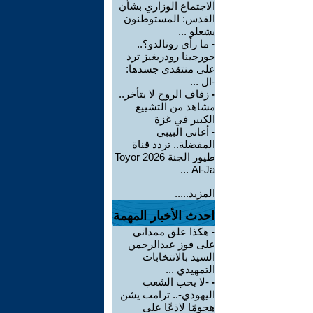
الاجتماع الوزاري بشأن
القدس: المستوطنون
يشعلو ...
-
ما رأي رونالدو؟..
جورجينا رودريغيز ترد
على منتقدي جسدها:
-ال ...
-
زفاف الروح لا يتأخر..
مشاهد من التشييع
الكبير في غزة
-
أغاني البيبي
المفضلة.. تردد قناة
طيور الجنة 2026 Toyor
Al-Ja ...
المزيد.....
احدث الأخبار المهمة
-
هكذا علق ممداني
على فوز عبدالرحمن
السيد بالانتخابات
التمهيدي ...
-
-لا يحب الشعب
اليهودي-.. ترامب يشن
هجومًا لاذعًا على