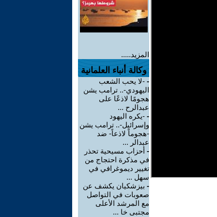
المزيد.....
وكالة أنباء العلمانية
-
-لا يحب الشعب
اليهودي-.. ترامب يشن
هجومًا لاذعًا على
عبدالرح ...
-
-يكره اليهود
وإسرائيل-.. ترامب يشن
-هجوماً لاذعاً- ضد
عبدالر ...
-
أحزاب مسيحية تحذر
في مذكرة احتجاج من
تغيير ديموغرافي في
سهل ...
-
بيزشكيان يكشف عن
صعوبات في التواصل
مع المرشد الأعلى
مجتبى خا ...