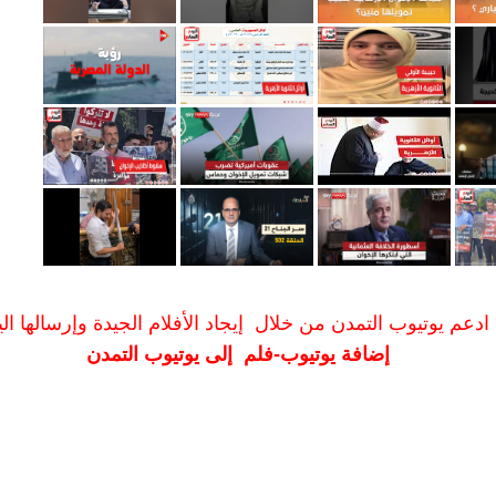
ادعم يوتيوب التمدن من خلال إيجاد الأفلام الجيدة وإرسالها الين
إضافة يوتيوب-فلم إلى يوتيوب التمدن