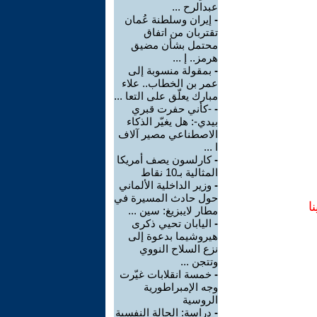
عبدالرح ...
-
إيران وسلطنة عُمان
تقتربان من اتفاق
محتمل بشأن مضيق
هرمز.. إ ...
-
بمقولة منسوبة إلى
عمر بن الخطاب.. علاء
مبارك يعلّق على التعا ...
-
-كأني حفرت قبري
بيدي-: هل يغيّر الذكاء
الاصطناعي مصير آلاف
ا ...
-
كارلسون يصف أمريكا
المثالية بـ10 نقاط
-
وزير الداخلية الألماني
حول حادث المسيرة في
ا
مطار لايبزيغ: سين ...
-
اليابان تحيي ذكرى
هيروشيما بدعوة إلى
نزع السلاح النووي
وتتجن ...
-
خمسة انقلابات غيّرت
وجه الإمبراطورية
الروسية
-
دراسة: الحالة النفسية