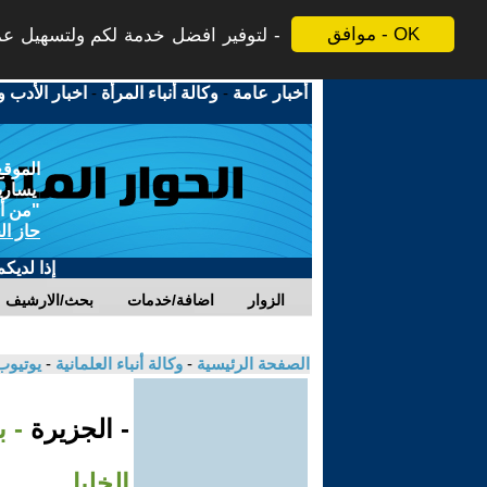
موافق - OK
لتوفير افضل خدمة لكم ولتسهيل عملي
أخبار عامة
-
وكالة أنباء المرأة
-
اخبار الأدب و
الموقع
يسارية
"من أج
حاز ال
إذا لديك
الزوار
اضافة/خدمات
بحث/الارشيف
الصفحة الرئيسية
-
وكالة أنباء العلمانية
-
يوتيوب
- الجزيرة
- 
الخليل