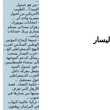
...
-
من هو عبدول
السيد؟... الطبيب
الأمريكي من أصول
مصرية وأحد أبر ...
-
انتخابات نيويورك -
زهران ممداني مسلم
يساري يربك حسابات
ترامب ...
ليسار
-
جميعا لإنجاح المؤتمر
الوطني السادس لحزب
النهج الديمقراطي الع ...
-
حزب اليسار يسحب
رسائل الدعم الموجهة
إلى سجناء فلسطينيين
-
فوز عبدول السيد
يشعل معركة داخل
الحزب الديمقراطي
حول مستقبل ...
-
حكمة التضاد.. قصة
الأزهار التي تعرف
يمينها من يسارها في
جنوب ...
-
تركيا: غالبية النواب
في البرلمان يوقعون