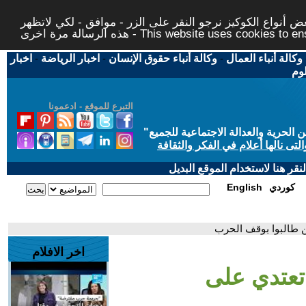
 أنواع الكوكيز نرجو النقر على الزر - موافق - لكي لاتظهر
This website uses cookies to ensure you ge
وكالة أنباء العمال
-
وكالة أنباء حقوق الإنسان
-
اخبار الرياضة
-
اخبار
لوم
التبرع للموقع - ادعمونا
حرية والعدالة الاجتماعية للجميع
"
تى نالها أعلام في الفكر والثقافة
قر هنا لاستخدام الموقع البديل
كوردي
English
ن طالبوا بوقف الحرب
اخر الافلام
 تعتدي على