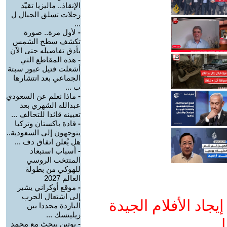
الإنقاذ.. ماليزيا تقيّد
رحلات تسلق الجبال ل
...
-
لأول مرة.. صورة
تكشف سطح الشمس
بأدق تفاصيله حتى الآن
-
هذه المقاطع التي
أشعلت فتيل عبور سبتة
الجماعي بعد انتشارها
ب ...
-
ماذا نعلم عن السعودي
عبدالله الشهري بعد
تعيينه قائدا للتحالف ...
-
قادة باكستان وتركيا
يتوجهون إلى السعودية..
هل يُعلن اتفاق دف ...
-
أسباب استبعاد
المنتخب الروسي
للهوكي من بطولة
العالم 2027
-
موقع أوكراني يشير
إلى اشتعال الحرب
جاد الأفلام الجيدة
الباردة مجددا بين
زيلينسك ...
ا
-
بوتين يبحث مع محمد