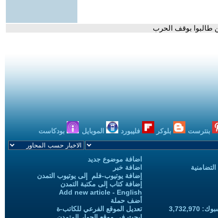
ن طالبوا بوقف الحرب
بنترست
بلوكر
فليبورد
الموبايل
بودكاست
اضافة موضوع جديد
التضامنية
اضافة خبر
إضافة يوتيوب-فلم إلى يوتيوب التمدن
إضافة كتاب إلى مكتبة التمدن
Add new article - English
أضف حملة
3,732,97
تعديل الموقع الفرعي للكاتب-ة
ابحث في موقع الحوار المتمدن