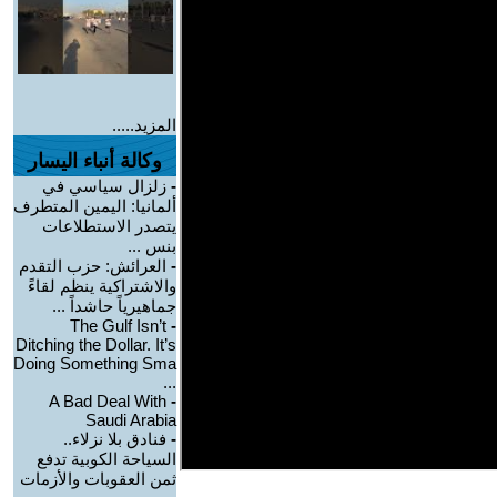
المزيد.....
وكالة أنباء اليسار
-
زلزال سياسي في
ألمانيا: اليمين المتطرف
يتصدر الاستطلاعات
بنس ...
-
العرائش: حزب التقدم
والاشتراكية ينظم لقاءً
جماهيرياً حاشداً ...
The Gulf Isn’t
-
Ditching the Dollar. It’s
Doing Something Sma
...
A Bad Deal With
-
Saudi Arabia
-
فنادق بلا نزلاء..
السياحة الكوبية تدفع
ثمن العقوبات والأزمات