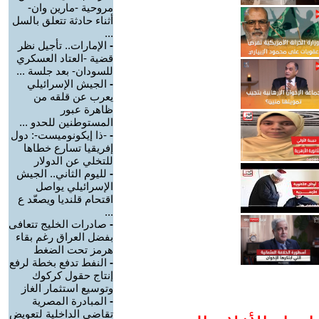
مروحية -مارين وان-
أثناء حادثة تتعلق بالسل
...
-
الإمارات.. تأجيل نظر
قضية -العتاد العسكري
للسودان- بعد جلسة ...
-
الجيش الإسرائيلي
يعرب عن قلقه من
ظاهرة عبور
المستوطنين للحدو ...
-
-ذا إيكونوميست-: دول
إفريقيا تسارع خطاها
للتخلي عن الدولار
-
لليوم الثاني.. الجيش
الإسرائيلي يواصل
اقتحام قلنديا ويصعّد ع
...
-
صادرات الخليج تتعافى
بفضل العراق رغم بقاء
هرمز تحت الضغط
-
النفط تدفع بخطة لرفع
إنتاج حقول كركوك
وتوسيع استثمار الغاز
-
المبادرة المصرية
تقاضي الداخلية لتعويض