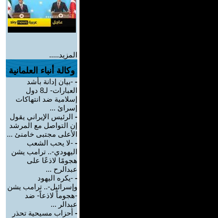
المزيد.....
وكالة أنباء العلمانية
-
-بيان إدانة بأشد
العبارات- لـ8 دول
إسلامية ضد انتهاكات
إسرائ ...
-
الرئيس الإيراني يقول
إن التواصل مع المرشد
الأعلى مجتبى خامنئ ...
-
-لا يحب الشعب
اليهودي-.. ترامب يشن
هجومًا لاذعًا على
عبدالرح ...
-
-يكره اليهود
وإسرائيل-.. ترامب يشن
-هجوماً لاذعاً- ضد
عبدالر ...
-
أحزاب مسيحية تحذر