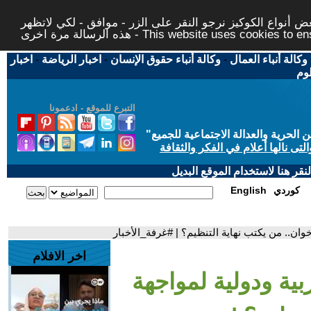
 أنواع الكوكيز نرجو النقر على الزر - موافق - لكي لاتظهر
This website uses cookies to ensure you ge
وكالة أنباء العمال
-
وكالة أنباء حقوق الإنسان
-
اخبار الرياضة
-
اخبار
لوم
التبرع للموقع - ادعمونا
حرية والعدالة الاجتماعية للجميع
"
تى نالها أعلام في الفكر والثقافة
قر هنا لاستخدام الموقع البديل
كوردي
English
وان.. من يكتب نهاية التنظيم؟ | #غرفة_الأخبار
اخر الافلام
ية ودولية لمواجهة