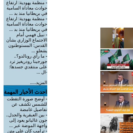
-
منظمة يهودية: ارتفاع
حوادث معاداة السامية
في بريطانيا منذ بد ...
-
منظمة يهودية: ارتفاع
حوادث معاداة السامية
في بريطانيا منذ بد ...
-
نبيل فهمي أمام
الاجتماع الوزاري بشأن
القدس: المستوطنون
يشعلو ...
-
ما رأي رونالدو؟..
جورجينا رودريغيز ترد
على منتقدي جسدها:
-ال ...
المزيد.....
احدث الأخبار المهمة
-
أوضح صورة التقطت
للشمس تكشف عن
تفاصيل غامضة
-
بين العبقرية والجدل..
جون غاليانو يعود إلى
واجهة الموضة عبر ...
-
ترامب كان على متن