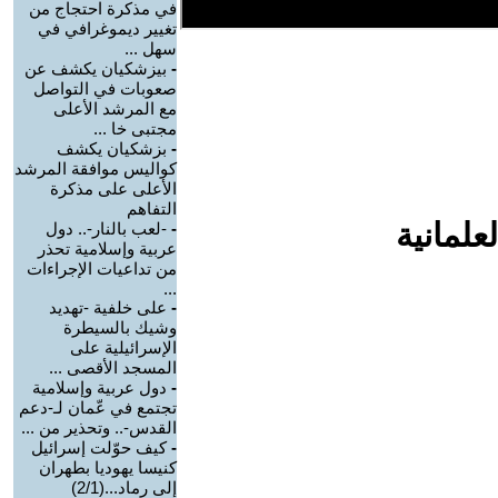
في مذكرة احتجاج من
تغيير ديموغرافي في
سهل ...
-
بيزشكيان يكشف عن
صعوبات في التواصل
مع المرشد الأعلى
مجتبى خا ...
-
بزشكيان يكشف
كواليس موافقة المرشد
الأعلى على مذكرة
التفاهم
علمانية
-
-لعب بالنار-.. دول
عربية وإسلامية تحذر
من تداعيات الإجراءات
...
-
على خلفية -تهديد
وشيك بالسيطرة
الإسرائيلية على
المسجد الأقصى ...
-
دول عربية وإسلامية
تجتمع في عّمان لـ-دعم
القدس-.. وتحذير من ...
-
كيف حوّلت إسرائيل
كنيسا يهوديا بطهران
إلى رماد...(2/1)