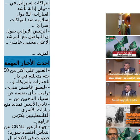
انتهاكات إسرائيل في ...
-
-بيان إدانة بأشد
العبارات- لـ8 دول
إسلامية ضد انتهاكات
إسرائ ...
-
الرئيس الإيراني يقول
إن التواصل مع المرشد
الأعلى مجتبى خامنئ ...
المزيد.....
احدث الأخبار المهمة
-
العثور على أكثر من 50
جثة متحللة في دار
للجنازات بأمريكا.. و ...
-
-ليسوا غاضبين مني-..
ترامب ينأى بنفسه عن
استياء الناخبين من ...
-
نادي الأسير: تمديد منع
زيارات الأسرى
الفلسطينيين يكرّس
عزلهم ...
-
جهاد أزعور لـCNN عن
انتعاش اقتصاد سوريا:
خطوات في الاتجاه ال