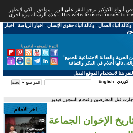
 أنواع الكوكيز نرجو النقر على الزر - موافق - لكي لاتظهر
This website uses cookies to ensure you ge
وكالة أنباء العمال
-
وكالة أنباء حقوق الإنسان
-
اخبار الرياضة
-
اخبار
لوم
التبرع للموقع - ادعمونا
حرية والعدالة الاجتماعية للجميع
"
تى نالها أعلام في الفكر والثقافة
قر هنا لاستخدام الموقع البديل
كوردي
English
 أجازت قتل المعارضين واقتحام السجون فيديو
اخر الافلام
اريخ الإخوان الجماعة