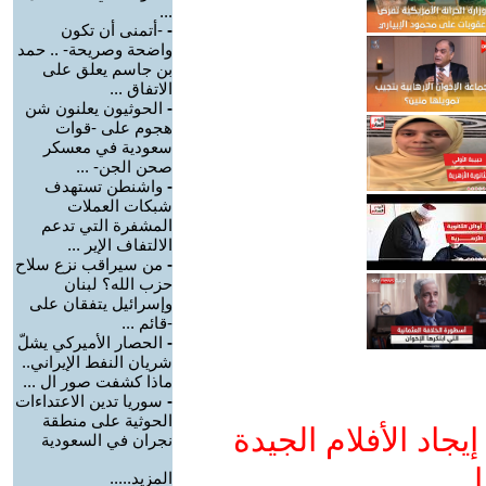
...
-
-أتمنى أن تكون
واضحة وصريحة- .. حمد
بن جاسم يعلق على
الاتفاق ...
-
الحوثيون يعلنون شن
هجوم على -قوات
سعودية في معسكر
صحن الجن- ...
-
واشنطن تستهدف
شبكات العملات
المشفرة التي تدعم
الالتفاف الإير ...
-
من سيراقب نزع سلاح
حزب الله؟ لبنان
وإسرائيل يتفقان على
-قائم ...
-
الحصار الأميركي يشلّ
شريان النفط الإيراني..
ماذا كشفت صور ال ...
-
سوريا تدين الاعتداءات
الحوثية على منطقة
جاد الأفلام الجيدة
نجران في السعودية
ا
المزيد.....