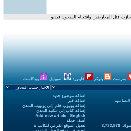
 أجازت قتل المعارضين واقتحام السجون فيديو
بنترست
بلوكر
فليبورد
الموبايل
بودكاست
اضافة موضوع جديد
التضامنية
اضافة خبر
إضافة يوتيوب-فلم إلى يوتيوب التمدن
إضافة كتاب إلى مكتبة التمدن
Add new article - English
أضف حملة
3,732,97
تعديل الموقع الفرعي للكاتب-ة
ابحث في موقع الحوار المتمدن