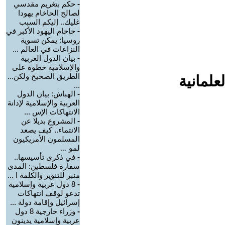
-
حكم بتغريم مقدسي
لصالح الحاخام يهودا
غليك.. إليكم السبب
-
حاخام اليهود الأكبر في
روسيا: يمكن تسوية
النزاعات في العالم ...
-
بيان الدول العربية
والإسلامية خطوة على
الطريق الصحيح ولكن...
علمانية
...
-
الهباش: بيان الدول
العربية والإسلامية لإدانة
الانتهاكات الإس ...
-
المشروع بديلا عن
الانتماء.. كيف يصعد
المسلمون الأمريكيون
لمو ...
-
في ذكرى تأسيسها..
سفارة فلسطين: المدى
منبر للتنوير والكلمة ا ...
-
8 دول عربية وإسلامية
تدعو لوقف انتهاكات
إسرائيل وإقامة دولة ...
-
وزراء خارجية 8 دول
عربية وإسلامية يدينون