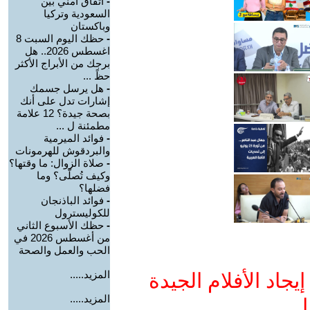
-
اتفاق أمني بين
السعودية وتركيا
وباكستان
-
حظك اليوم السبت 8
اغسطس 2026.. هل
برجك من الأبراج الأكثر
حظً ...
-
هل يرسل جسمك
إشارات تدل على أنك
بصحة جيدة؟ 12 علامة
مطمئنة ل ...
-
فوائد الميرمية
والبردقوش للهرمونات
-
صلاة الزوال: ما وقتها؟
وكيف تُصلّى؟ وما
فضلها؟
-
فوائد الباذنجان
للكوليسترول
-
حظك الأسبوع الثاني
من أغسطس 2026 في
الحب والعمل والصحة
المزيد.....
جاد الأفلام الجيدة
المزيد.....
ا