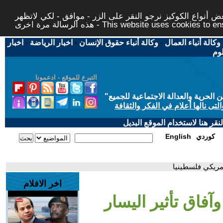
 أنواع الكوكيز نرجو النقر على الزر - موافق - لكي لاتظهر
This website uses cookies to ensure you ge
وكالة أنباء العمال
-
وكالة أنباء حقوق الإنسان
-
اخبار الرياضة
-
اخبار
لوم
التبرع للموقع - ادعمونا
حرية والعدالة الاجتماعية للجميع
"
تى نالها أعلام في الفكر والثقافة
قر هنا لاستخدام الموقع البديل
كوردي
English
أمريكي فلسطينيا
اخر الافلام
فاق تأثير اليسار