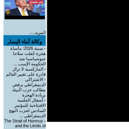
المزيد.....
وكالة أنباء اليسار
-
سبتة 2026: مأساة
هجرة جُعلت سلاحا
جيوسياسيا ضد
الحكومة الإسب ...
-
الماركسية لا تزال
قادرة على تغيير العالم
-
الاشتراكي
الديمقراطي يرفض
مطالب حزب البيئة
بزيادة الهجرة
-
أشغال الجلسة
الافتتاحية للمؤتمر
السادس لحزب النهج
الديمقراطي ...
The Strait of Hormuz
-
and the Limits of