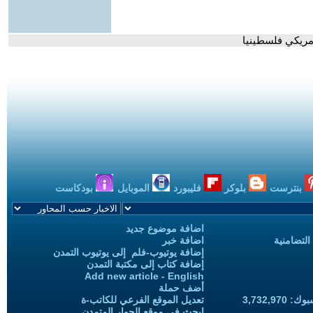
أمريكي فلسطينيا
بنترست
بلوكر
فليبورد
الموبايل
بودكاست
اضافة موضوع جديد
التضامنية
اضافة خبر
إضافة يوتيوب-فلم إلى يوتيوب التمدن
إضافة كتاب إلى مكتبة التمدن
Add new article - English
أضف حملة
3,732,97
تعديل الموقع الفرعي للكاتب-ة
ابحث في موقع الحوار المتمدن