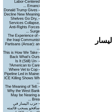
Labor-Centered
Emanci ...
Donald Trump Gives
-
Decline New Meaning
Shelves Go Dry,
-
Services Collapse,
Anti-Rights Forces
Surge ...
The Experience of
-
ليسار
the Iraqi Communist
Partisans (Ansar): an
...
This is How We Take
-
Back What’s Ours
Is It (Still) Un-
-
American to Care?
Where Vet to Cop
-
Pipeline Led in Maine:
ICE Killing Shows Wh
...
The Meaning of Tell:
-
Why the West Bank
May be Nearing a
Brea ...
-
حزب اليسار في
سافخو يسحب قائمته