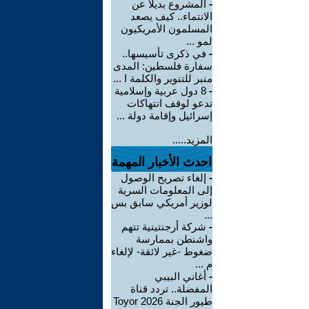
-
المشروع بديلا عن
الانتماء.. كيف يصعد
المسلمون الأمريكيون
لمو ...
-
في ذكرى تأسيسها..
سفارة فلسطين: المدى
منبر للتنوير والكلمة ا ...
-
8 دول عربية وإسلامية
تدعو لوقف انتهاكات
إسرائيل وإقامة دولة ...
المزيد.....
احدث الأخبار المهمة
-
إلغاء تصريح الوصول
إلى المعلومات السرية
لوزير أمريكي سابق بس
...
-
شركة أرجنتينية تتهم
واشنطن بممارسة
ضغوط -غير لائقة- لإلغاء
م ...
-
أغاني البيبي
المفضلة.. تردد قناة
طيور الجنة 2026 Toyor