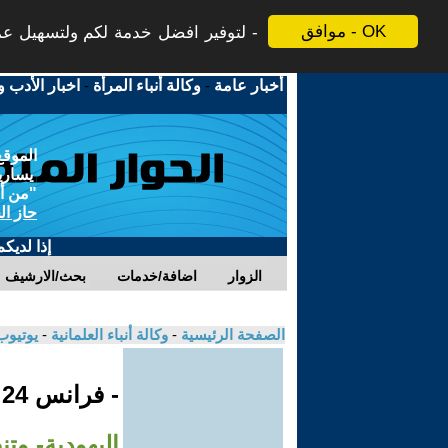
موافق - OK
لتوفير افضل خدمة لكم ولتسهيل عملي
أخبار عامة
-
وكالة أنباء المرأة
-
اخبار الأدب و
الموقع
يسارية
"من أج
حاز ال
إذا لديك
الزوار
اضافة/خدمات
بحث/الارشيف
الصفحة الرئيسية
-
وكالة أنباء العلمانية
-
يوتيوب
- فرانس 24
اليهودية- و