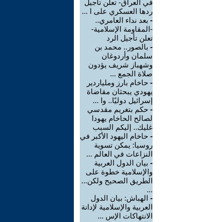
في العراق- تعلن تأجيل
ردها العسكري على ا ...
-
بعد نداء العامري..
-المقاومة الإسلامية-
تعلن تأجيل الرد
-
بالصور.. محمد بن
سلمان وأردوغان
وشهباز شريف يؤدون
صلاة الجمع ...
-
حاخام بارز وملياردير
يهودي يبحثان مقاضاة
إسرائيل دوليًا.. وا ...
-
حكم بتغريم مقدسي
لصالح الحاخام يهودا
غليك.. إليكم السبب
-
حاخام اليهود الأكبر في
روسيا: يمكن تسوية
النزاعات في العالم ...
-
بيان الدول العربية
والإسلامية خطوة على
الطريق الصحيح ولكن...
...
-
الهباش: بيان الدول
العربية والإسلامية لإدانة
الانتهاكات الإس ...