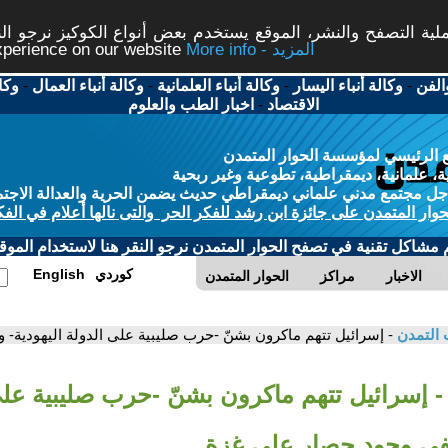
ة التصفح والنشر، الموقع يستخدم بعض أنواع الكوكيز نرجو النق
More info - المزيد
experience on our website
الفن
-
وكالة أنباء اليسار
-
وكالة أنباء العلمانية
-
وكالة أنباء العمال
-
وكا
الاقتصاد
-
اخبار الطب والعلوم
 الرئيسي لمؤسسة الحوار المتمدن
، علمانية، ديمقراطية، تطوعية وغير ربحية
ل مجتمع مدني علماني ديمقراطي حديث يضمن الحرية والعدالة الاجتم
حوار المتمدن على جائزة ابن رشد للفكر الحر والتى نالها أعلام في الفك
م مشاكل تقنية في تصفح الحوار المتمدن نرجو النقر هنا لاستخدام الموقع
كوردي
English
الاخبار
مراكز
الحوار المتمدن
 التمدن
- إسرائيل تتهم ماكرون بشنّ -حرب صليبية على الدولة اليهودية-
- إسرائيل تتهم ماكرون بشنّ -حرب صليبية على
تنفي وجود حصار على غزة