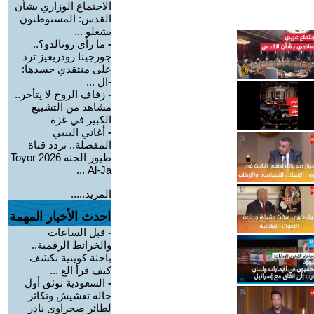
الاجتماع الوزاري بشأن
القدس: المستوطنون
يشعلو ...
-
ما رأي رونالدو؟..
جورجينا رودريغيز ترد
على منتقدي جسدها:
-ال ...
-
زفاف الروح لا يتأخر..
مشاهد من التشييع
الكبير في غزة
-
أغاني البيبي
المفضلة.. تردد قناة
طيور الجنة 2026 Toyor
Al-Ja ...
المزيد.....
احدث الأخبار المهمة
-
قبل الساعات
والخرائط الرقمية..
باحثة كويتية تكشف
كيف قرأ الع ...
-
السعودية توثق أول
حالة تعشيش وتكاثر
لطائر صحراوي نادر