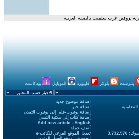
ية بروقين غرب سلفيت بالضفة الغربية
بنترست
بلوكر
فليبورد
الموبايل
بودكاست
اضافة موضوع جديد
التضامنية
اضافة خبر
إضافة يوتيوب-فلم إلى يوتيوب التمدن
إضافة كتاب إلى مكتبة التمدن
Add new article - English
أضف حملة
3,732,97
تعديل الموقع الفرعي للكاتب-ة
ابحث في موقع الحوار المتمدن