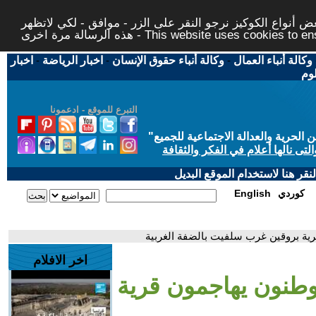
 أنواع الكوكيز نرجو النقر على الزر - موافق - لكي لاتظهر
This website uses cookies to ensure you ge
وكالة أنباء العمال
-
وكالة أنباء حقوق الإنسان
-
اخبار الرياضة
-
اخبار
لوم
التبرع للموقع - ادعمونا
حرية والعدالة الاجتماعية للجميع
"
تى نالها أعلام في الفكر والثقافة
قر هنا لاستخدام الموقع البديل
كوردي
English
ية بروقين غرب سلفيت بالضفة الغربية
اخر الافلام
وطنون يهاجمون قرية