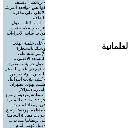
-
بزشكيان يكشف
كواليس موافقة المرشد
الأعلى على مذكرة
التفاهم
-
-لعب بالنار-.. دول
عربية وإسلامية تحذر
من تداعيات الإجراءات
...
-
على خلفية -تهديد
علمانية
وشيك بالسيطرة
الإسرائيلية على
المسجد الأقصى ...
-
دول عربية وإسلامية
تجتمع في عّمان لـ-دعم
القدس-.. وتحذير من ...
-
كيف حوّلت إسرائيل
كنيسا يهوديا بطهران
إلى رماد...(2/1)
-
منظمة يهودية: ارتفاع
حوادث معاداة السامية
في بريطانيا منذ بد ...
-
منظمة يهودية: ارتفاع
حوادث معاداة السامية
في بريطانيا منذ بد ...
-
نبيل فهمي أمام