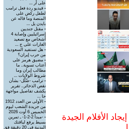
على أر ...
-
فيديو ردة فعل ترامب
لطفل ركض على
المنصة وما قاله عن
بايدن يل ...
-
مقتل جنديين
إسرائيليين وإصابة 4
أشخاص مع تصعيد
الغارات على ج ...
-
هل تستفيد السعودية
من حرب إيران؟
-
مضيق هرمز على
أعتاب تسوية.. ما
مطالب إيران وما
شروط الولايات ...
-
ترامب -ضُلّل- بشأن
نقص الذخائر.. تقرير
يكشف تفاصيل مواجهة
حا ...
-
الأولى من العدد 1912
من جريدة الشعب ليوم
الخميس 6 أوت 2026
جاد الأفلام الجيدة
-
-مبدأ 2-2-1- ـ تمرين
بسيط يرفع لياقتك
ا
البدنية في 20 دقيقة فق