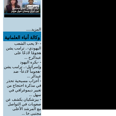
المزيد.....
وكالة أنباء العلمانية
-
-لا يحب الشعب
اليهودي-.. ترامب يشن
هجومًا لاذعًا على
عبدالرح ...
-
-يكره اليهود
وإسرائيل-.. ترامب يشن
-هجوماً لاذعاً- ضد
عبدالر ...
-
أحزاب مسيحية تحذر
في مذكرة احتجاج من
تغيير ديموغرافي في
سهل ...
-
بيزشكيان يكشف عن
صعوبات في التواصل
مع المرشد الأعلى
مجتبى خا ...