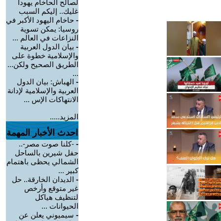
لصالح الحاخام يهودا
غليك.. إليكم السبب
-
حاخام اليهود الأكبر في
روسيا: يمكن تسوية
النزاعات في العالم ...
-
بيان الدول العربية
والإسلامية خطوة على
الطريق الصحيح ولكن...
...
-
الهباش: بيان الدول
العربية والإسلامية لإدانة
الانتهاكات الإس ...
المزيد.....
احدث الأخبار المهمة
-
-كلنا صوت مصر-..
حفل شيرين بالساحل
الشمالي يحظى باهتمام
كبير ...
-
الديدان الخارقة.. حل
غير متوقع وأرخص
لتنظيف هياكل
الحيوانات ...
-
سيميوني يعلن عن