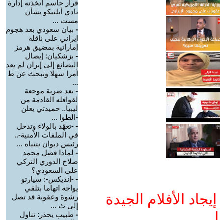
قرار حاسم اتخذته إدارة
نادي أتلتيكو بشأن
مست ...
-
بيان سعودي بعد هجوم
إيراني على ناقلة
إماراتية بمضيق هرمز
-
بزشكيان: إيصال
البضائع إلى إيران لم يعد
أمرا سهلا ونبحث عن ط
...
-
بعد ضربة موجعة
لقوافله القادمة من
ليبيا.. حميدتي يعلن
-الطوا ...
-
-تعهّد بالولاء وتدخل
في الملفات الأمنية-..
رئيس ديوان نتنياه ...
-
لماذا فضل محمد
صلاح الدوري التركي
على السعودي؟
-
-إنديكس-: سيارتو
يواجه اتهاما بتلقي
جاد الأفلام الجيدة
رشوة وعقوبة قد تصل
إلى ث ...
ا
-
طبيب يحذر: تناول