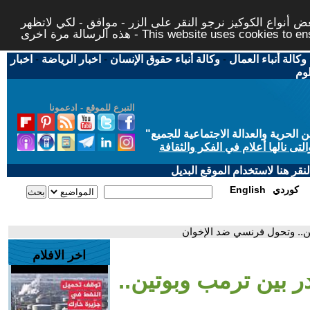
 أنواع الكوكيز نرجو النقر على الزر - موافق - لكي لاتظهر
This website uses cookies to ensure you ge
وكالة أنباء العمال
-
وكالة أنباء حقوق الإنسان
-
اخبار الرياضة
-
اخبار
لوم
التبرع للموقع - ادعمونا
حرية والعدالة الاجتماعية للجميع
"
تى نالها أعلام في الفكر والثقافة
قر هنا لاستخدام الموقع البديل
كوردي
English
تين.. وتحول فرنسي ضد الإخوان
اخر الافلام
ادر بين ترمب وبوتين..