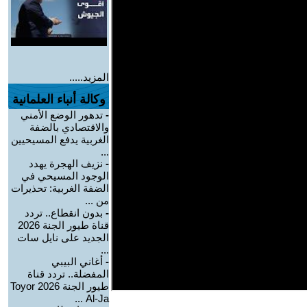
المزيد.....
وكالة أنباء العلمانية
-
تدهور الوضع الأمني
والاقتصادي بالضفة
الغربية يدفع المسيحيين
...
-
نزيف الهجرة يهدد
الوجود المسيحي في
الضفة الغربية: تحذيرات
من ...
-
بدون انقطاع.. تردد
قناة طيور الجنة 2026
الجديد على نايل سات
...
-
أغاني البيبي
المفضلة.. تردد قناة
طيور الجنة 2026 Toyor
Al-Ja ...