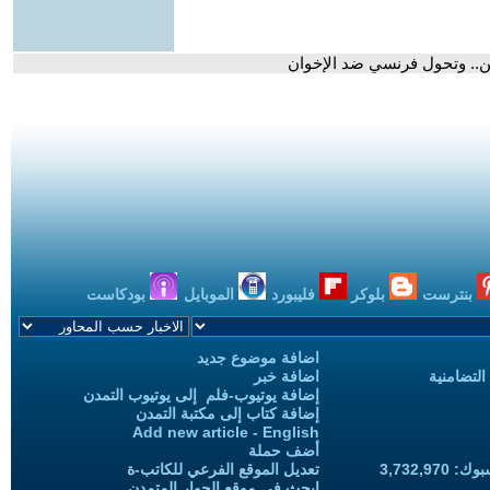
تين.. وتحول فرنسي ضد الإخوان
بنترست
بلوكر
فليبورد
الموبايل
بودكاست
اضافة موضوع جديد
التضامنية
اضافة خبر
إضافة يوتيوب-فلم إلى يوتيوب التمدن
إضافة كتاب إلى مكتبة التمدن
Add new article - English
أضف حملة
3,732,97
تعديل الموقع الفرعي للكاتب-ة
ابحث في موقع الحوار المتمدن