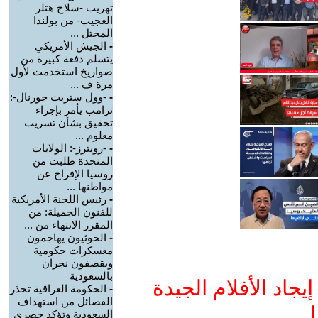
تهريب -سلاح هتلر
العجيب- من بولندا
المحتل ...
-
الجيش الأمريكي
يتسلم دفعة كبيرة من
صواريخ استخدمت لأول
مرة ف ...
-
-وول ستريت جورنال-:
ترامب يأمر بإجراء
تحقيق بشأن تسريب
معلوم ...
-
-رويترز-: الولايات
المتحدة طلبت من
روسيا الإفراج عن
مواطنها ...
-
رئيس اللجنة الأمريكية
للفنون الجميلة: من
المقرر الانتهاء من ...
-
الحوثيون يهاجمون
معسكرات حكومية
ويقصفون نجران
بالسعودية
جاد الأفلام الجيدة
-
الحكومة العراقية تحذر
الفصائل من استهداف
ا
السعودية وتؤكد حصري