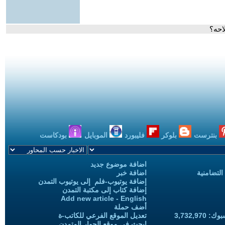
احه؟
بنترست
بلوكر
فليبورد
الموبايل
بودكاست
اضافة موضوع جديد
التضامنية
اضافة خبر
إضافة يوتيوب-فلم إلى يوتيوب التمدن
إضافة كتاب إلى مكتبة التمدن
Add new article - English
أضف حملة
3,732,97
تعديل الموقع الفرعي للكاتب-ة
ابحث في موقع الحوار المتمدن