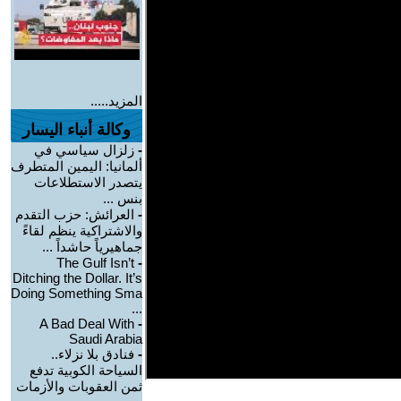
المزيد.....
وكالة أنباء اليسار
-
زلزال سياسي في
ألمانيا: اليمين المتطرف
يتصدر الاستطلاعات
بنس ...
-
العرائش: حزب التقدم
والاشتراكية ينظم لقاءً
جماهيرياً حاشداً ...
The Gulf Isn’t
-
Ditching the Dollar. It’s
Doing Something Sma
...
A Bad Deal With
-
Saudi Arabia
-
فنادق بلا نزلاء..
السياحة الكوبية تدفع
ثمن العقوبات والأزمات