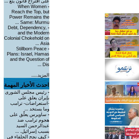
على اقتراح قانون يتع ...
When Women
-
Reach the Top, but
Power Remains the
Same: Murmu ...
Debt, Dependency,
-
and the Modern
Colonial Chokehold on
Asia ...
Stillborn Peace
-
Plans: Israel, Hamas
and the Question of
Dis ...
المزيد.....
احدث الأخبار المهمة
-
رئيس مجلس الشورى
بإيران يعلق على
-استعراضات- ترامب
وما يستخد ...
-
ساويرس يعلّق على
هجوم ترامب ضد
عبدالرحمن السيد
بسبب إسرائيل. ...
-
كيف نجح الحلفاء في