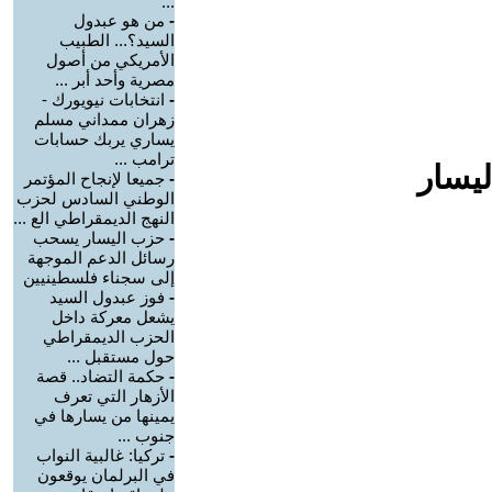
...
-
من هو عبدول
السيد؟... الطبيب
الأمريكي من أصول
مصرية وأحد أبر ...
-
انتخابات نيويورك -
زهران ممداني مسلم
يساري يربك حسابات
ترامب ...
ليسار
-
جميعا لإنجاح المؤتمر
الوطني السادس لحزب
النهج الديمقراطي الع ...
-
حزب اليسار يسحب
رسائل الدعم الموجهة
إلى سجناء فلسطينيين
-
فوز عبدول السيد
يشعل معركة داخل
الحزب الديمقراطي
حول مستقبل ...
-
حكمة التضاد.. قصة
الأزهار التي تعرف
يمينها من يسارها في
جنوب ...
-
تركيا: غالبية النواب
في البرلمان يوقعون