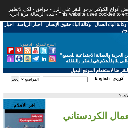
 أنواع الكوكيز نرجو النقر على الزر - موافق - لكي لاتظهر
This website uses cookies to ensure you ge
وكالة أنباء العمال
-
وكالة أنباء حقوق الإنسان
-
اخبار الرياضة
-
اخبار
لوم
التبرع للموقع - ادعمونا
حرية والعدالة الاجتماعية للجميع
"
تى نالها أعلام في الفكر والثقافة
قر هنا لاستخدام الموقع البديل
كوردي
English
احه؟
اخر الافلام
عمال الكردستاني