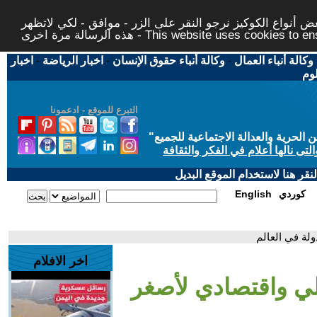
 أنواع الكوكيز نرجو النقر على الزر - موافق - لكي لاتظهر
This website uses cookies to ensure you ge
وكالة أنباء العمال
-
وكالة أنباء حقوق الإنسان
-
اخبار الرياضة
-
اخبار
لوم
التبرع للموقع - ادعمونا
حرية والعدالة الاجتماعية للجميع
"
تى نالها أعلام في الفكر والثقافة
قر هنا لاستخدام الموقع البديل
كوردي
English
ولة في العالم
اخر الافلام
الي واقتصادي لأصغر