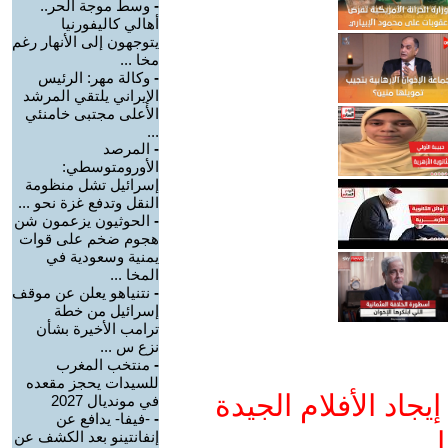
-
وسط موجة الحر..
أهالي كاليفورنيا
يتوجهون إلى الأنهار رغم
مخا ...
-
وكالة مهر: الرئيس
الإيراني يلتقي المرشد
الأعلى مجتبى خامنئي
...
-
المرصد
الأورومتوسطي:
إسرائيل تشل منظومة
النقل وتدفع غزة نحو ...
-
الحوثيون يزعمون شن
هجوم ضخم على قوات
يمنية وسعودية في
المخا ...
-
نتنياهو يعلن عن موقف
إسرائيل من خطة
ترامب الأخيرة بشأن
نزع س ...
-
منتخب المغرب
للسيدات يحجز مقعده
جاد الأفلام الجيدة
في مونديال 2027
-
-فيفا- يدافع عن
ا
إنفانتينو بعد الكشف عن