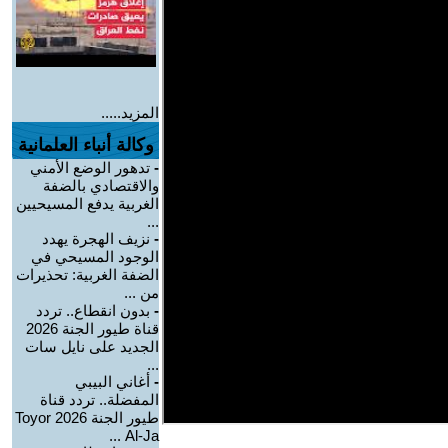
المزيد.....
وكالة أنباء العلمانية
-
تدهور الوضع الأمني
والاقتصادي بالضفة
الغربية يدفع المسيحيين
...
-
نزيف الهجرة يهدد
الوجود المسيحي في
الضفة الغربية: تحذيرات
من ...
-
بدون انقطاع.. تردد
قناة طيور الجنة 2026
الجديد على نايل سات
...
-
أغاني البيبي
المفضلة.. تردد قناة
طيور الجنة 2026 Toyor
Al-Ja ...