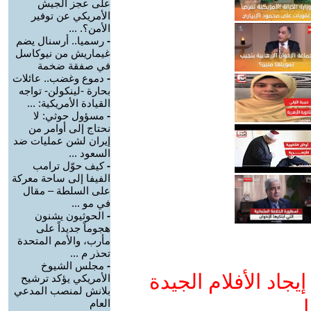
على عجز الجيش
الأمريكي عن توفير
الأمن؟. ...
-
رسميا.. أرسنال يضم
غيماريش من نيوكاسل
في صفقة ضخمة
-
دموع وغضب.. عائلات
بحارة -لينكولن- تواجه
القيادة الأمريكية: ...
-
مسؤول حوثي: لا
نحتاج إلى أوامر من
إيران لشن عمليات ضد
السعود ...
-
كيف حوّل ترامب
الفيفا إلى ساحة معركة
على السلطة – مقال
في مو ...
-
الحوثيون يشنون
هجوماً جديداً على
مأرب، والأمم المتحدة
تحذر م ...
-
مجلس الشيوخ
جاد الأفلام الجيدة
الأمريكي يؤكد ترشيح
بلانش لمنصب المدعي
ا
العام