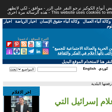
 أنواع الكوكيز نرجو النقر على الزر - موافق - لكي لاتظهر
This website uses cookies to ensure you ge
وكالة أنباء العمال
-
وكالة أنباء حقوق الإنسان
-
اخبار الرياضة
-
اخبار
لوم
التبرع للموقع - ادعمونا
حرية والعدالة الاجتماعية للجميع
"
تى نالها أعلام في الفكر والثقافة
قر هنا لاستخدام الموقع البديل
كوردي
English
فعتها البلدية
اخر الافلام
لام إسرائيل التي