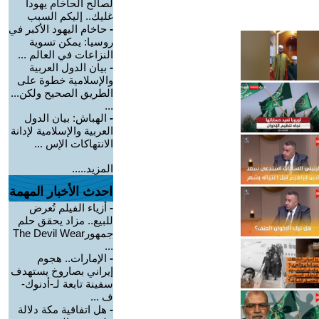
لصالح الحاخام يهودا
غليك.. إليكم السبب
-
حاخام اليهود الأكبر في
روسيا: يمكن تسوية
النزاعات في العالم ...
-
بيان الدول العربية
والإسلامية خطوة على
الطريق الصحيح ولكن...
...
-
الهباش: بيان الدول
العربية والإسلامية لإدانة
الانتهاكات الإس ...
المزيد.....
احدث الأخبار المهمة
-
أزياء الفيلم تُعرض
للبيع.. مزاد يحقق حلم
جمهورThe Devil Wear
...
-
الإمارات.. هجوم
إيراني بصاروخ يستهدف
سفينة تابعة لـ-أدنوك-
ف ...
-
هل اتفاقية مكة دلالة