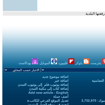
فعتها البلدية
بنترست
بلوكر
فليبورد
الموبايل
بودكاست
اضافة موضوع جديد
التضامنية
اضافة خبر
إضافة يوتيوب-فلم إلى يوتيوب التمدن
إضافة كتاب إلى مكتبة التمدن
Add new article - English
أضف حملة
3,732,97
تعديل الموقع الفرعي للكاتب-ة
ابحث في موقع الحوار المتمدن