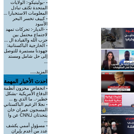
-
-بوليتيكو-: الولايات
المتحدة تكثف تبادل
المعلومات الاستخبارا ...
-
كييف تخسر البحر
الأسود
-
-الديار-: تحركات تمهد
لاجتماع محتمل بين
حزب الله والقيادة ال ...
-
الخارجية الباكستانية:
جهودنا مستمرة للتوصل
إلى حل شامل ومستد
...
المزيد.....
احدث الأخبار المهمة
-
انخفاض مخزون أنظمة
الدفاع الأمريكية -بشكل
خطير-.. ما الذي يع ...
-
نجلا الزعيم الباكستاني
المسجون عمران خان
يتحدثان لـCNN عن وا
...
-
مسؤول أممي يكشف
عدد من أعدم بإيران