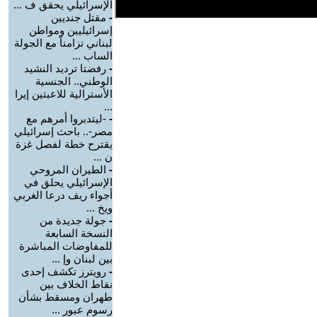
الإسرائيلي يحقق ف ...
-
مقتل جنديين
إسرائيليين ومواطن
لبناني تزامناً مع الجولة
الساب ...
-
رفضتا ترديد النشيد
الوطني.. الجنسية
الأسترالية للاعبتين إيرا
...
-
-ليتدبروا أمرهم مع
مصر-.. باحث إسرائيلي
يقترح خطة لفصل غزة
ن ...
-
الطيران المروحي
الإسرائيلي يحلق في
أجواء ريف درعا الغربي
ويخ ...
-
جولة جديدة من
النسخة السابعة
للمفاوضات المباشرة
بين لبنان وإ ...
-
رويترز تكشف إحدى
نقاط الخلاف بين
طهران ومسقط بشأن
رسوم عبور ...