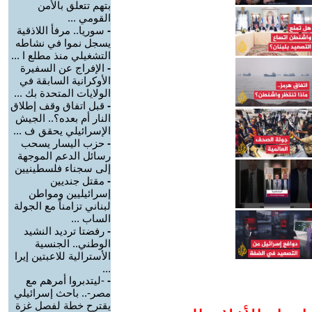
بتهم تتعلق بالأمن
القومي ...
-
سوريا.. مرفأ اللاذقية
يسجل نموا في نشاطه
التشغيلي منذ مطلع ا ...
-
الإفراج عن السفيرة
الأوكرانية السابقة في
الولايات المتحدة بك ...
-
قبل اتفاق وقف إطلاق
النار أم بعده؟.. الجيش
الإسرائيلي يحقق ف ...
-
حزب اليسار يسحب
رسائل الدعم الموجهة
إلى سجناء فلسطينيين
-
مقتل جنديين
إسرائيليين ومواطن
لبناني تزامناً مع الجولة
الساب ...
-
رفضتا ترديد النشيد
الوطني.. الجنسية
الأسترالية للاعبتين إيرا
...
-
-ليتدبروا أمرهم مع
مصر-.. باحث إسرائيلي
يقترح خطة لفصل غزة