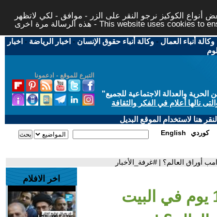
 أنواع الكوكيز نرجو النقر على الزر - موافق - لكي لاتظهر
This website uses cookies to ensure you ge
وكالة أنباء العمال
-
وكالة أنباء حقوق الإنسان
-
اخبار الرياضة
-
اخبار
لوم
التبرع للموقع - ادعمونا
حرية والعدالة الاجتماعية للجميع
"
تى نالها أعلام في الفكر والثقافة
قر هنا لاستخدام الموقع البديل
كوردي
English
اخر الافلام
- حصيلة 100 يوم في البيت