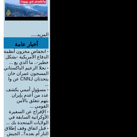
المزيد.....
أخبار عامة
-
انخفاض مخزون أنظمة
الدفاع الأمريكية -بشكل
خطير-.. ما الذي يع ...
-
نجلا الزعيم الباكستاني
المسجون عمران خان
يتحدثان لـCNN عن وا
...
-
مسؤول أممي يكشف
عدد من أعدم بإيران
بتهم تتعلق بالأمن
القومي ...
-
الإفراج عن السفيرة
الأوكرانية السابقة في
الولايات المتحدة بك ...
-
قبل اتفاق وقف إطلاق
النار أم بعده؟.. الجيش