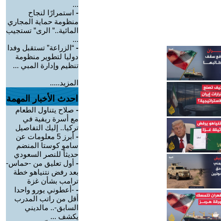
...
-
استمرارًا لنجاح
منظومة حماية المجاري
المائية..” الرى” تستجيب
...
-
“الزراعة” تستقبل وفدا
دوليا لتطوير منظومة
تنظيم وإدارة المبي ...
المزيد.....
احدث الأخبار المهمة
-
صلاح يتناول الطعام
مع أسرة ريفية في
تركيا.. إليك التفاصيل
-
أبرز 5 معلومات عن
سامو كوستا المنضم
حديثاً للنصر السعودي
-
أول تعليق من -حماس-
بعد رفض نتنياهو خطة
ترامب بشأن غزة
-
-أعطوني يورو واحدا
أقل من راتب المدرب
السابق-.. مالديني
يكشف ...