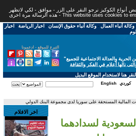
 أنواع الكوكيز نرجو النقر على الزر - موافق - لكي لاتظهر
This website uses cookies to ensure you ge
وكالة أنباء العمال
-
وكالة أنباء حقوق الإنسان
-
اخبار الرياضة
-
اخبار
لوم
التبرع للموقع - ادعمونا
حرية والعدالة الاجتماعية للجميع
"
تى نالها أعلام في الفكر والثقافة
قر هنا لاستخدام الموقع البديل
كوردي
English
ت المالية المستحقة على سوريا لدى مجموعة البنك الدولي
اخر الافلام
لسعودية لسدادهما