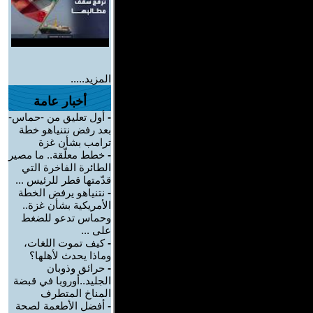
المزيد.....
أخبار عامة
-
أول تعليق من -حماس-
بعد رفض نتنياهو خطة
ترامب بشأن غزة
-
خطط معلّقة.. ما مصير
الطائرة الفاخرة التي
قدّمتها قطر للرئيس ...
-
نتنياهو يرفض الخطة
الأمريكية بشأن غزة..
وحماس تدعو للضغط
على ...
-
كيف تموت اللغات،
وماذا يحدث لأهلها؟
-
حرائق وذوبان
الجليد..أوروبا في قبضة
المناخ المتطرف
-
أفضل الأطعمة لصحة