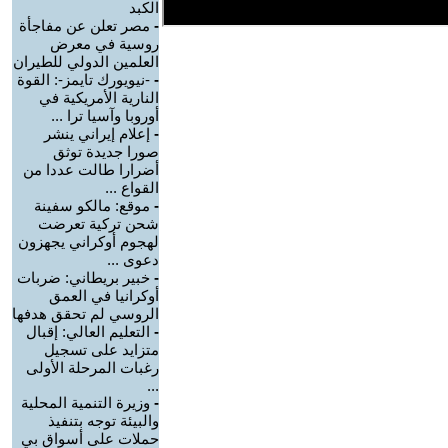
الكبد
-
مصر تعلن عن مفاجأة
روسية في معرض
العلمين الدولي للطيران
-
-نيويورك تايمز-: القوة
النارية الأمريكية في
أوروبا وآسيا ترا ...
-
إعلام إيراني ينشر
صورا جديدة توثق
أضرارا طالت عددا من
القواع ...
-
موقع: مالكو سفينة
شحن تركية تعرضت
لهجوم أوكراني يجهزون
دعوى ...
-
خبير بريطاني: ضربات
أوكرانيا في العمق
الروسي لم تحقق هدفها
-
التعليم العالي: إقبال
متزايد على تسجيل
رغبات المرحلة الأولى
...
-
وزيرة التنمية المحلية
والبيئة توجه بتنفيذ
حملات على أسواق بي