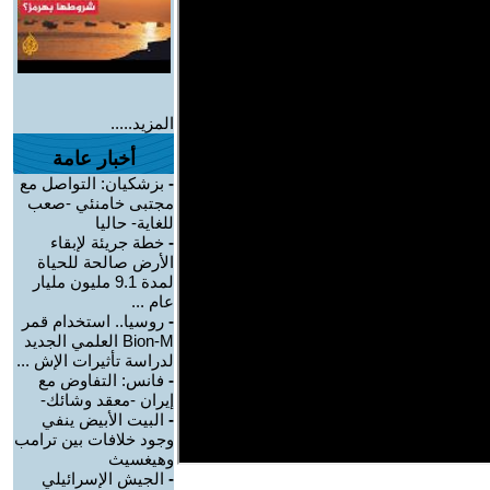
المزيد.....
أخبار عامة
-
بزشكيان: التواصل مع
مجتبى خامنئي -صعب
للغاية- حاليا
-
خطة جريئة لإبقاء
الأرض صالحة للحياة
لمدة 9.1 مليون مليار
عام ...
-
روسيا.. استخدام قمر
Bion-M العلمي الجديد
لدراسة تأثيرات الإش ...
-
فانس: التفاوض مع
إيران -معقد وشائك-
-
البيت الأبيض ينفي
وجود خلافات بين ترامب
وهيغسيث
-
الجيش الإسرائيلي