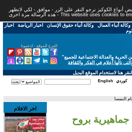
 أنواع الكوكيز نرجو النقر على الزر - موافق - لكي لاتظهر
This website uses cookies to ensure you ge
وكالة أنباء العمال
-
وكالة أنباء حقوق الإنسان
-
اخبار الرياضة
-
اخبار
لوم
التبرع للموقع - ادعمونا
حرية والعدالة الاجتماعية للجميع
"
تى نالها أعلام في الفكر والثقافة
قر هنا لاستخدام الموقع البديل
كوردي
English
ام النمسا
اخر الافلام
 جماهيرية بروح