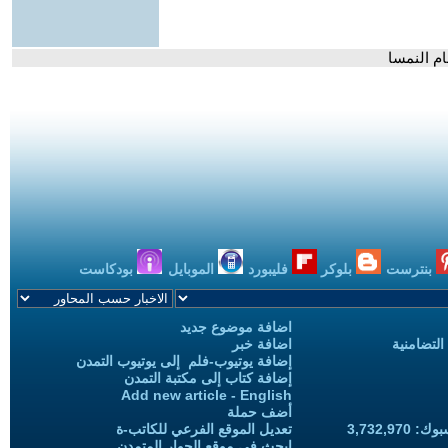
ام النمسا
بنترست
بلوكر
فليبورد
الموبايل
بودكاست
اضافة موضوع جديد
التضامنية
اضافة خبر
إضافة يوتيوب-فلم إلى يوتيوب التمدن
إضافة كتاب إلى مكتبة التمدن
Add new article - English
أضف حملة
3,732,97
تعديل الموقع الفرعي للكاتب-ة
ابحث في موقع الحوار المتمدن