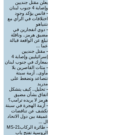
يعلن مقتل جنديين
وإصابة 4 جنوب لبنان
-
فانس يؤكد وجود
اختلافات في الرأي مع
نتنياهو
-
دوي انفجارين في
مضيق هرمز.. وناقلة
تبلغ عن الواقعة قبالة
عما ...
-
مقتل جنديين
إسرائيليين وإصابة 4
بمعارك في جنوب لبنان
-
مئات القاصرين بلا
مأوى.. أزمة سبتة
تتصاعد وتضغط على
مدريد
-
تحليل.. كيف يتشكل
اتفاق بشأن مضيق
هرمز لا يريده ترامب؟
-
أزمة الهجرة في سبتة
تكشف عن تناقضات
عميقة بين دول الاتحاد
ال ...
-
طائرة الركابMS-21
الروسية تفتح باب