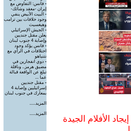
-
فانس: التفاوض مع
إيران -معقد وشائك-
-
البيت الأبيض ينفي
وجود خلافات بين ترامب
وهيغسيث
-
الجيش الإسرائيلي
يعلن مقتل جنديين
وإصابة 4 جنوب لبنان
-
فانس يؤكد وجود
اختلافات في الرأي مع
نتنياهو
-
دوي انفجارين في
مضيق هرمز.. وناقلة
تبلغ عن الواقعة قبالة
عما ...
-
مقتل جنديين
إسرائيليين وإصابة 4
بمعارك في جنوب لبنان
المزيد.....
المزيد.....
جاد الأفلام الجيدة
ا