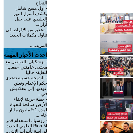
النجاح
-
أول مسح شامل
يكشف أسرار النهر
الجليدي على جبل
أرارات
-
تحذير من الإفراط في
تناول مكملات الحديد
المزيد.....
احدث الأخبار المهمة
-
بزشكيان: التواصل مع
مجتبى خامنئي -صعب
للغاية- حاليا
-
الشيخة حسينة تتحدى
حكم الإعدام وتعلن
عودتها إلى بنغلاديش
في ...
-
خطة جريئة لإبقاء
الأرض صالحة للحياة
لمدة 9.1 مليون مليار
عام ...
-
روسيا.. استخدام قمر
Bion-M العلمي الجديد
لدراسة تأثيرات الإش ...