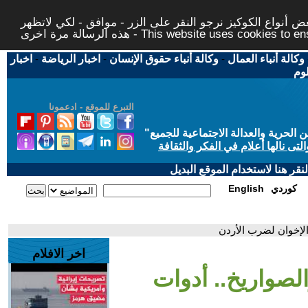
 أنواع الكوكيز نرجو النقر على الزر - موافق - لكي لاتظهر
This website uses cookies to ensure you ge
وكالة أنباء العمال
-
وكالة أنباء حقوق الإنسان
-
اخبار الرياضة
-
اخبار
لوم
التبرع للموقع - ادعمونا
حرية والعدالة الاجتماعية للجميع
"
تى نالها أعلام في الفكر والثقافة
قر هنا لاستخدام الموقع البديل
كوردي
English
 الإخوان لضرب الأردن
اخر الافلام
والصواريخ.. أدوات