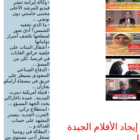
-
وكالة إيرانية تنشر
فيديو للمرشد الأعلى
مجتبى خامنئي دون
توضي ...
-
ما الذي تخفيه
الشمس؟ أدق صور
لسطحها تكشف أسرار
دواماتها
-
اعتقال المئات على
خلفية حرائق الغابات
في فرنسا، لكن من
المسؤ ...
-
الدفاع الصناعي
السعودي يسيطر على
حريق في مصفاة أرامكو
بجازان ...
-
قنبلة أمريكية دمرت
المدينة.. عمدة ناغازاكي
يحدد الجهة المسؤو ...
-
استطلاع تركي:
-الحزب الجديد- يتصدر
المشهد على حساب
جاد الأفلام الجيدة
العدالة و ...
-
البطالة في روسيا
ا
تسجل أدنى مستوى بين