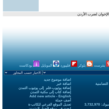
 الإخوان لضرب الأردن
بنترست
بلوكر
فليبورد
الموبايل
بودكاست
اضافة موضوع جديد
التضامنية
اضافة خبر
إضافة يوتيوب-فلم إلى يوتيوب التمدن
إضافة كتاب إلى مكتبة التمدن
Add new article - English
أضف حملة
3,732,97
تعديل الموقع الفرعي للكاتب-ة
ابحث في موقع الحوار المتمدن