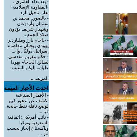
-
بعد نداء العامري..
-المقاومة الإسلامية-
تعلن تأجيل الرد
-
بالصور.. محمد بن
سلمان وأردوغان
وشهباز شريف يؤدون
صلاة الجمع ...
-
حاخام بارز وملياردير
يهودي يبحثان مقاضاة
إسرائيل دوليًا.. وا ...
-
حكم بتغريم مقدسي
لصالح الحاخام يهودا
غليك.. إليكم السبب
المزيد.....
احدث الأخبار المهمة
-
الأقمار الصناعية
تكشف عن تدهور كبير
لوضع ناقلة نفط جانحة
قبا ...
-
نائب أمريكي: اتفاقية
السعودية وتركيا
وباكستان إنجاز يحسب
لتر ...