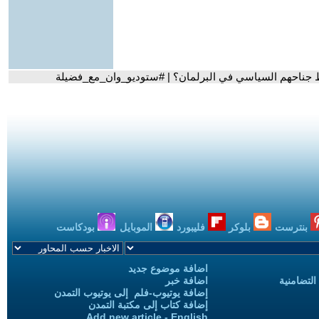
قط جناحهم السياسي في البرلمان؟ | #ستوديو_وان_مع_فضيلة
بنترست
بلوكر
فليبورد
الموبايل
بودكاست
اضافة موضوع جديد
التضامنية
اضافة خبر
إضافة يوتيوب-فلم إلى يوتيوب التمدن
إضافة كتاب إلى مكتبة التمدن
Add new article - English