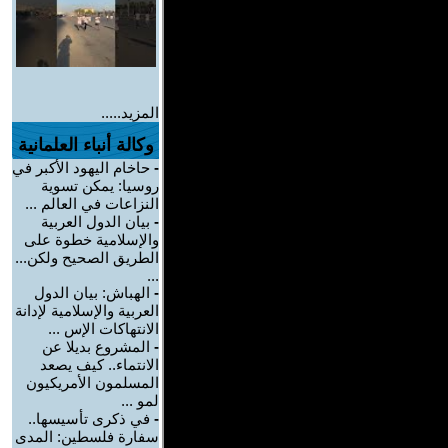
المزيد.....
وكالة أنباء العلمانية
-
حاخام اليهود الأكبر في
روسيا: يمكن تسوية
النزاعات في العالم ...
-
بيان الدول العربية
والإسلامية خطوة على
الطريق الصحيح ولكن...
...
-
الهباش: بيان الدول
العربية والإسلامية لإدانة
الانتهاكات الإس ...
-
المشروع بديلا عن
الانتماء.. كيف يصعد
المسلمون الأمريكيون
لمو ...
-
في ذكرى تأسيسها..
سفارة فلسطين: المدى