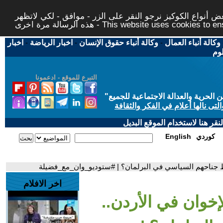
 أنواع الكوكيز نرجو النقر على الزر - موافق - لكي لاتظهر
This website uses cookies to ensure you ge
وكالة أنباء العمال
-
وكالة أنباء حقوق الإنسان
-
اخبار الرياضة
-
اخبار
لوم
التبرع للموقع - ادعمونا
حرية والعدالة الاجتماعية للجميع
"
تى نالها أعلام في الفكر والثقافة
قر هنا لاستخدام الموقع البديل
كوردي
English
قط جناحهم السياسي في البرلمان؟ | #ستوديو_وان_مع_فضيلة
اخر الافلام
إخوان في الأردن..