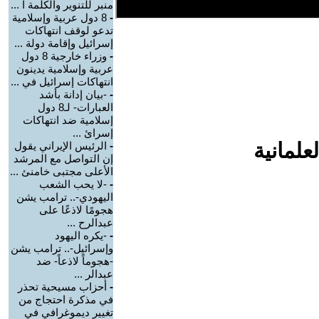
منبر للتنوير والكلمة ا ...
-
8 دول عربية وإسلامية
تدعو لوقف انتهاكات
إسرائيل وإقامة دولة ...
-
وزراء خارجية 8 دول
عربية وإسلامية يدينون
انتهاكات إسرائيل في ...
-
-بيان إدانة بأشد
العبارات- لـ8 دول
إسلامية ضد انتهاكات
إسرائ ...
علمانية
-
الرئيس الإيراني يقول
إن التواصل مع المرشد
الأعلى مجتبى خامنئ ...
-
-لا يحب الشعب
اليهودي-.. ترامب يشن
هجومًا لاذعًا على
عبدالرح ...
-
-يكره اليهود
وإسرائيل-.. ترامب يشن
-هجوماً لاذعاً- ضد
عبدالر ...
-
أحزاب مسيحية تحذر
في مذكرة احتجاج من
تغيير ديموغرافي في