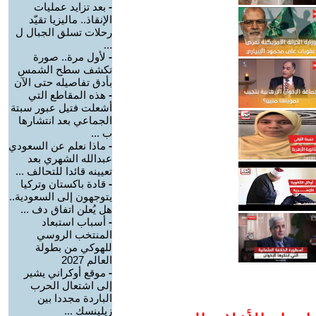
-
بعد تزايد عمليات
الإنقاذ.. ماليزيا تقيّد
رحلات تسلق الجبال ل
...
-
لأول مرة.. صورة
تكشف سطح الشمس
بأدق تفاصيله حتى الآن
-
هذه المقاطع التي
أشعلت فتيل عبور سبتة
الجماعي بعد انتشارها
ب ...
-
ماذا نعلم عن السعودي
عبدالله الشهري بعد
تعيينه قائدا للتحالف ...
-
قادة باكستان وتركيا
يتوجهون إلى السعودية..
هل يُعلن اتفاق دف ...
-
أسباب استبعاد
المنتخب الروسي
للهوكي من بطولة
العالم 2027
-
موقع أوكراني يشير
إلى اشتعال الحرب
الباردة مجددا بين
زيلينسك ...