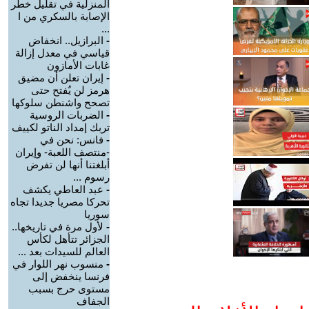
المنزلية في تقليل خطر
الإصابة بالسكري من ا
...
-
البرازيل.. انخفاض
قياسي في معدل إزالة
غابات الأمازون
-
إيران تعلن أن مضيق
هرمز لن يٌفتح حتى
تصحح واشنطن سلوكها
-
الضربات الروسية
تربك إمداد الناتو لكييف
-
فانس: نحن في
-منتصف اللعبة- وإيران
أبلغتنا أنها لن تفرض
رسوم ...
-
عبد العاطي يكشف
تحركا مصريا جديدا تجاه
سوريا
-
لأول مرة في تاريخها..
الجزائر تتأهل لكأس
العالم للسيدات بعد ...
-
منسوب نهر اللوار في
فرنسا ينخفض إلى
مستوى حرج بسبب
الجفاف