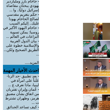
-
حاخام بارز وملياردير
يهودي يبحثان مقاضاة
إسرائيل دوليًا.. وا ...
-
حكم بتغريم مقدسي
لصالح الحاخام يهودا
غليك.. إليكم السبب
-
حاخام اليهود الأكبر في
روسيا: يمكن تسوية
النزاعات في العالم ...
-
بيان الدول العربية
والإسلامية خطوة على
الطريق الصحيح ولكن...
...
المزيد.....
احدث الأخبار المهمة
-
بعد تطبيق -حد الزنا-
عَلَناً على امرأة في
ليبيا، ماذا نعرف ع ...
-
عُمان وإيران تقتربان
من اتفاق بشأن مضيق
هرمز، وطهران تشترط
ت ...
-
كيف تساعد الحدائق