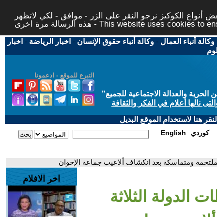
 أنواع الكوكيز نرجو النقر على الزر - موافق - لكي لاتظهر
This website uses cookies to ensure you ge
وكالة أنباء العمال
-
وكالة أنباء حقوق الإنسان
-
اخبار الرياضة
-
اخبار
لوم
التبرع للموقع - ادعمونا
حرية والعدالة الاجتماعية للجميع
"
تى نالها أعلام في الفكر والثقافة
قر هنا لاستخدام الموقع البديل
كوردي
English
ة ملتحمة ومتماسكة بعد انكشاف ألاعيب جماعة الإخوان
اخر الافلام
ت الدولة الثلاثة