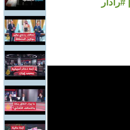
 #رادار