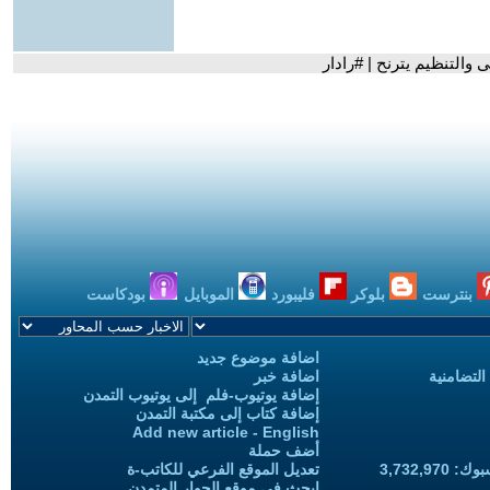
والتنظيم يترنح | #رادار
بنترست
بلوكر
فليبورد
الموبايل
بودكاست
اضافة موضوع جديد
التضامنية
اضافة خبر
إضافة يوتيوب-فلم إلى يوتيوب التمدن
إضافة كتاب إلى مكتبة التمدن
Add new article - English
أضف حملة
3,732,97
تعديل الموقع الفرعي للكاتب-ة
ابحث في موقع الحوار المتمدن