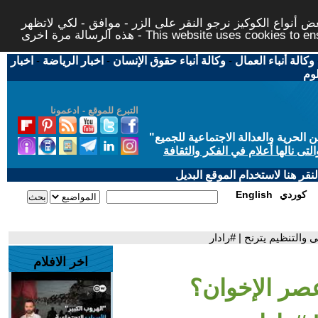
 أنواع الكوكيز نرجو النقر على الزر - موافق - لكي لاتظهر
This website uses cookies to ensure you ge
وكالة أنباء العمال
-
وكالة أنباء حقوق الإنسان
-
اخبار الرياضة
-
اخبار
لوم
التبرع للموقع - ادعمونا
حرية والعدالة الاجتماعية للجميع
"
تى نالها أعلام في الفكر والثقافة
قر هنا لاستخدام الموقع البديل
كوردي
English
والتنظيم يترنح | #رادار
اخر الافلام
عصر الإخوان؟