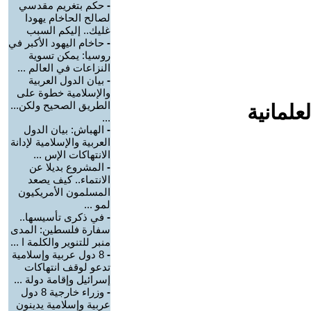
-
حكم بتغريم مقدسي
لصالح الحاخام يهودا
غليك.. إليكم السبب
-
حاخام اليهود الأكبر في
روسيا: يمكن تسوية
النزاعات في العالم ...
-
بيان الدول العربية
والإسلامية خطوة على
الطريق الصحيح ولكن...
علمانية
...
-
الهباش: بيان الدول
العربية والإسلامية لإدانة
الانتهاكات الإس ...
-
المشروع بديلا عن
الانتماء.. كيف يصعد
المسلمون الأمريكيون
لمو ...
-
في ذكرى تأسيسها..
سفارة فلسطين: المدى
منبر للتنوير والكلمة ا ...
-
8 دول عربية وإسلامية
تدعو لوقف انتهاكات
إسرائيل وإقامة دولة ...
-
وزراء خارجية 8 دول
عربية وإسلامية يدينون