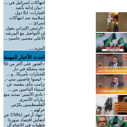
انتهاكات إسرائيل في ...
-
-بيان إدانة بأشد
العبارات- لـ8 دول
إسلامية ضد انتهاكات
إسرائ ...
-
الرئيس الإيراني يقول
إن التواصل مع المرشد
الأعلى مجتبى خامنئ ...
المزيد.....
احدث الأخبار المهمة
-
العثور على أكثر من 50
جثة متحللة في دار
للجنازات بأمريكا.. و ...
-
-ليسوا غاضبين مني-..
ترامب ينأى بنفسه عن
استياء الناخبين من ...
-
نادي الأسير: تمديد منع
زيارات الأسرى
الفلسطينيين يكرّس
عزلهم ...
-
جهاد أزعور لـCNN عن
انتعاش اقتصاد سوريا:
خطوات في الاتجاه ال