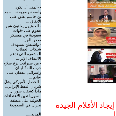
...
-
-أتمنى أن تكون
واضحة وصريحة- .. حمد
بن جاسم يعلق على
الاتفاق ...
-
الحوثيون يعلنون شن
هجوم على -قوات
سعودية في معسكر
صحن الجن- ...
-
واشنطن تستهدف
شبكات العملات
المشفرة التي تدعم
الالتفاف الإير ...
-
من سيراقب نزع سلاح
حزب الله؟ لبنان
وإسرائيل يتفقان على
-قائم ...
-
الحصار الأميركي يشلّ
شريان النفط الإيراني..
ماذا كشفت صور ال ...
-
سوريا تدين الاعتداءات
الحوثية على منطقة
جاد الأفلام الجيدة
نجران في السعودية
ا
المزيد.....