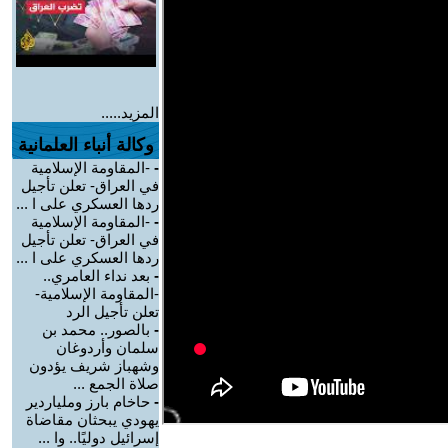
المزيد.....
وكالة أنباء العلمانية
-
-المقاومة الإسلامية
في العراق- تعلن تأجيل
ردها العسكري على ا ...
-
-المقاومة الإسلامية
في العراق- تعلن تأجيل
ردها العسكري على ا ...
-
بعد نداء العامري..
-المقاومة الإسلامية-
تعلن تأجيل الرد
-
بالصور.. محمد بن
سلمان وأردوغان
وشهباز شريف يؤدون
صلاة الجمع ...
-
حاخام بارز وملياردير
يهودي يبحثان مقاضاة
إسرائيل دوليًا.. وا ...