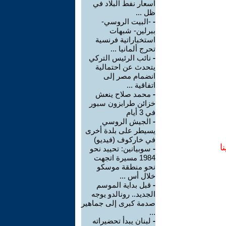
أسعار نفط البلاد في
ظل ...
-
-البيت الروسي-
ببرلين- شبهات
استخباراتية فرنسية
تحرج ألمانيا ...
-
نائب الرئيس التركي
يتحدث عن احتمالية
انضمام مصر إلى
اتفاقية ...
-
محمد صلاح ينعش
خزائن طرابزون سبور
في 3 أيام
-
الجيش الروسي
يسيطر على بلدة أخرى
في خاركوف (فيديو)
ا
-
سوبيانين: تحييد نحو
1984 مسيرة اتجهت
نحو منطقة موسكو
خلال أس ...
-
قبل بداية الموسم
الجديد.. رونالدو يوجه
صدمة كبرى إلى جماهير
...
-
لبنان يبدأ تحضيراته