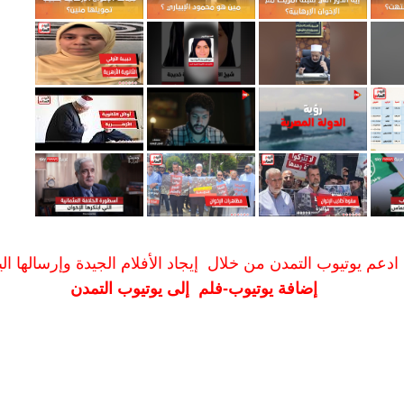
ادعم يوتيوب التمدن من خلال إيجاد الأفلام الجيدة وإرسالها الين
إضافة يوتيوب-فلم إلى يوتيوب التمدن