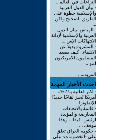
النزاعات في العالم ...
-
بيان الدول العربية
والإسلامية خطوة على
الطريق الصحيح ولكن...
...
-
الهباش: بيان الدول
العربية والإسلامية لإدانة
الانتهاكات الإس ...
-
المشروع بديلا عن
الانتماء.. كيف يصعد
المسلمون الأمريكيون
لمو ...
المزيد.....
احدث الأخبار المهمة
-
أكثر فعالية بـ27%..
أمريكا تُجيز لقاحًا جديدًا
للإنفلونزا
-
قائمة بالاتحادات
المعارضة والمؤيدة
لرئيس -فيفا-.. وهذا
موقف ...
-
حكومة العراق تعلق
على -الخصومات- على