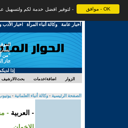
موافق - OK
لتوفير افضل خدمة لكم ولتسهيل عملي
أخبار عامة
-
وكالة أنباء المرأة
-
اخبار الأدب و
الموقع
يسارية
"من أج
حاز ال
إذا لديك
الزوار
اضافة/خدمات
بحث/الارشيف
الصفحة الرئيسية
-
وكالة أنباء العلمانية
-
يوتيوب
- العربية
- م
الإخوان