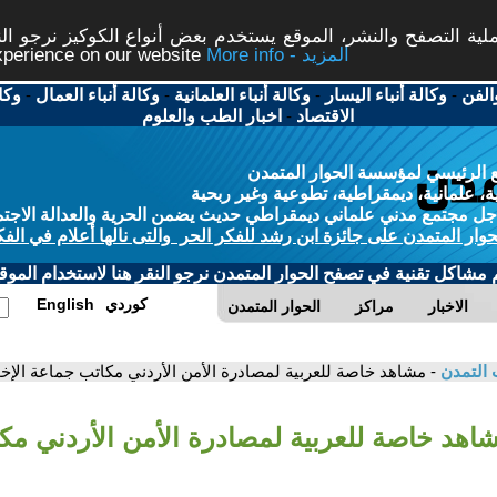
ة التصفح والنشر، الموقع يستخدم بعض أنواع الكوكيز نرجو النق
More info - المزيد
experience on our website
الفن
-
وكالة أنباء اليسار
-
وكالة أنباء العلمانية
-
وكالة أنباء العمال
-
وكا
الاقتصاد
-
اخبار الطب والعلوم
 الرئيسي لمؤسسة الحوار المتمدن
، علمانية، ديمقراطية، تطوعية وغير ربحية
ل مجتمع مدني علماني ديمقراطي حديث يضمن الحرية والعدالة الاجتم
حوار المتمدن على جائزة ابن رشد للفكر الحر والتى نالها أعلام في الفك
م مشاكل تقنية في تصفح الحوار المتمدن نرجو النقر هنا لاستخدام الموقع
كوردي
English
الاخبار
مراكز
الحوار المتمدن
 التمدن
- مشاهد خاصة للعربية لمصادرة الأمن الأردني مكاتب جماعة الإخ
شاهد خاصة للعربية لمصادرة الأمن الأردني م