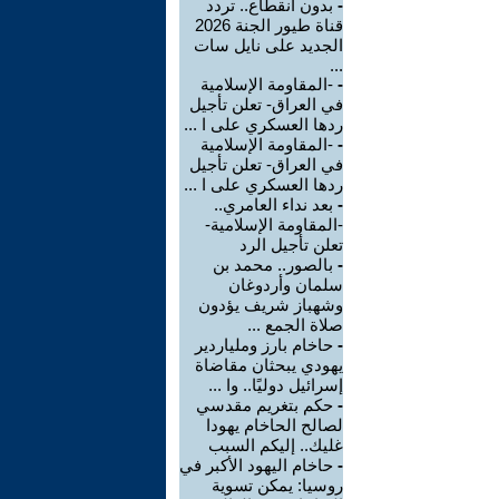
-
بدون انقطاع.. تردد
قناة طيور الجنة 2026
الجديد على نايل سات
...
-
-المقاومة الإسلامية
في العراق- تعلن تأجيل
ردها العسكري على ا ...
-
-المقاومة الإسلامية
في العراق- تعلن تأجيل
ردها العسكري على ا ...
-
بعد نداء العامري..
-المقاومة الإسلامية-
تعلن تأجيل الرد
-
بالصور.. محمد بن
سلمان وأردوغان
وشهباز شريف يؤدون
صلاة الجمع ...
-
حاخام بارز وملياردير
يهودي يبحثان مقاضاة
إسرائيل دوليًا.. وا ...
-
حكم بتغريم مقدسي
لصالح الحاخام يهودا
غليك.. إليكم السبب
-
حاخام اليهود الأكبر في
روسيا: يمكن تسوية