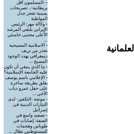
-
-المسلمون أقل
بريطانية-.. تصريحات
يمينية تفجر جدل
المواطنة
-
وكالة مهر: الرئيس
الإيراني يلتقي المرشد
الأعلى مجتبى خامنئي
...
-
الاسلامية المسيحية
علمانية
تحذر من نزيف
ديمغرافي يهدد الوجود
المسيح ...
-
ما الذي ينبغي أن تكون
عليه الجامعة الإسلامية؟
-
الإعلامي باسم يوسف
يعلق بطريقة ساخرة
على حفل عمرو دياب
الأخي ...
-
موضة -التكفير- لدى
التيارات الدينية في
إسرائيل
-
تصعيد واسع في
الضفة: إصابات في
طوباس وهجمات
للمستوطنين تطال ...