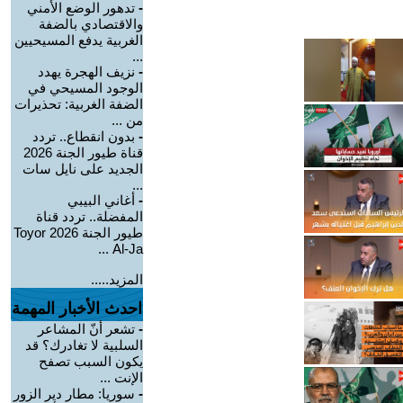
-
تدهور الوضع الأمني
والاقتصادي بالضفة
الغربية يدفع المسيحيين
...
-
نزيف الهجرة يهدد
الوجود المسيحي في
الضفة الغربية: تحذيرات
من ...
-
بدون انقطاع.. تردد
قناة طيور الجنة 2026
الجديد على نايل سات
...
-
أغاني البيبي
المفضلة.. تردد قناة
طيور الجنة 2026 Toyor
Al-Ja ...
المزيد.....
احدث الأخبار المهمة
-
تشعر أنّ المشاعر
السلبية لا تغادرك؟ قد
يكون السبب تصفح
الإنت ...
-
سوريا: مطار دير الزور