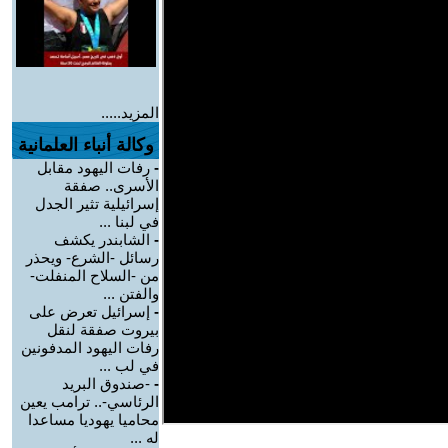
المزيد.....
وكالة أنباء العلمانية
-
رفات اليهود مقابل
الأسرى.. صفقة
إسرائيلية تثير الجدل
في لبنا ...
-
الشابندر يكشف
رسائل -الشرع- ويحذر
من -السلاح المنفلت-
والفتن ...
-
إسرائيل تعرض على
بيروت صفقة لنقل
رفات اليهود المدفونين
في لب ...
-
-صندوق البريد
الرئاسي-.. ترامب يعين
محاميا يهوديا مساعدا
له ...