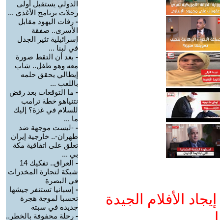
الدولي يستقبل أولى
رحلات برنامج الأغذي ...
-
رفات اليهود مقابل
الأسرى.. صفقة
إسرائيلية تثير الجدل
في لبنا ...
-
بعد أن التقط صورة
معه وهو طفل.. شاب
إيطالي يحقق حلمه
باللعب ...
-
ما التوقعات بعد رفض
نتنياهو خطة ترامب
للسلام في غزة؟ إليك
ما ...
-
-ليست موجهة ضد
طهران-.. خارجية إيران
تعلق على اتفاقية مكة
بي ...
-
العراق.. تفكيك 14
شبكة لتجارة المخدرات
في البصرة
-
إسبانيا تستنفر جيشها
جاد الأفلام الجيدة
تحسبا لموجة هجرة
جديدة في سبتة
ا
-
رحلة محفوفة بالخطر..