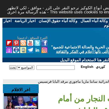
 أنواع الكوكيز نرجو النقر على الزر - موافق - لكي لاتظهر
This website uses cookies to ensure you ge
وكالة أنباء العمال
-
وكالة أنباء حقوق الإنسان
-
اخبار الرياضة
-
اخبار
لوم
التبرع للموقع - ادعمونا
حرية والعدالة الاجتماعية للجميع
"
تى نالها أعلام في الفكر والثقافة
قر هنا لاستخدام الموقع البديل
كوردي
English
تدرائية سانتا ماريا ماجوري مرقد البابا فرنسيس
اخر الافلام
النجار من أمام