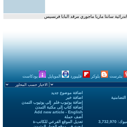
تدرائية سانتا ماريا ماجوري مرقد البابا فرنسيس
بنترست
بلوكر
فليبورد
الموبايل
بودكاست
اضافة موضوع جديد
التضامنية
اضافة خبر
إضافة يوتيوب-فلم إلى يوتيوب التمدن
إضافة كتاب إلى مكتبة التمدن
Add new article - English
أضف حملة
3,732,97
تعديل الموقع الفرعي للكاتب-ة
ابحث في موقع الحوار المتمدن