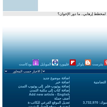
 لمخطط إرهابي.. ما دور الإخوان؟
بنترست
بلوكر
فليبورد
الموبايل
بودكاست
اضافة موضوع جديد
التضامنية
اضافة خبر
إضافة يوتيوب-فلم إلى يوتيوب التمدن
إضافة كتاب إلى مكتبة التمدن
Add new article - English
أضف حملة
3,732,97
تعديل الموقع الفرعي للكاتب-ة
ابحث في موقع الحوار المتمدن