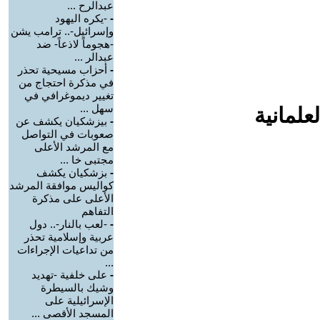
عبدالرح ...
-
-يكره اليهود
وإسرائيل-.. ترامب يشن
-هجوماً لاذعاً- ضد
عبدالر ...
-
أحزاب مسيحية تحذر
في مذكرة احتجاج من
تغيير ديموغرافي في
سهل ...
علمانية
-
بيزشكيان يكشف عن
صعوبات في التواصل
مع المرشد الأعلى
مجتبى خا ...
-
بزشكيان يكشف
كواليس موافقة المرشد
الأعلى على مذكرة
التفاهم
-
-لعب بالنار-.. دول
عربية وإسلامية تحذر
من تداعيات الإجراءات
...
-
على خلفية -تهديد
وشيك بالسيطرة
الإسرائيلية على
المسجد الأقصى ...