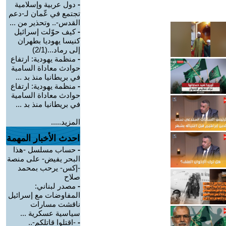
-
دول عربية وإسلامية
تجتمع في عّمان لـ-دعم
القدس-.. وتحذير من ...
-
كيف حوّلت إسرائيل
كنيسا يهوديا بطهران
إلى رماد...(2/1)
-
منظمة يهودية: ارتفاع
حوادث معاداة السامية
في بريطانيا منذ بد ...
-
منظمة يهودية: ارتفاع
حوادث معاداة السامية
في بريطانيا منذ بد ...
المزيد.....
احدث الأخبار المهمة
-
حساب مسلسل -هذا
البحر يفيض- على منصة
-إكس- يرحب بمحمد
صلاح
-
مصدر لبناني:
المفاوضات مع إسرائيل
ناقشت مسارات
سياسية عسكرية ...
-
-اقتلوا قاتلكم-..