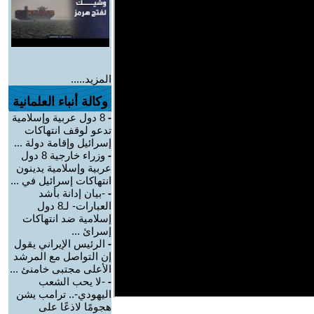
المزيد.....
وكالة أنباء العلمانية
-
8 دول عربية وإسلامية
تدعو لوقف انتهاكات
إسرائيل وإقامة دولة ...
-
وزراء خارجية 8 دول
عربية وإسلامية يدينون
انتهاكات إسرائيل في ...
-
-بيان إدانة بأشد
العبارات- لـ8 دول
إسلامية ضد انتهاكات
إسرائ ...
-
الرئيس الإيراني يقول
إن التواصل مع المرشد
الأعلى مجتبى خامنئ ...
-
-لا يحب الشعب
اليهودي-.. ترامب يشن
هجومًا لاذعًا على