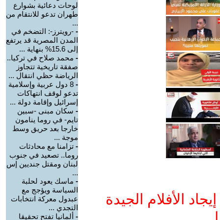
لوحات دعائية بشوارع
طهران تدعو للانتقام من
...
-
-رويترز-: التضخم في
المدن المصرية قد يرتفع
إلى 15.6% بنهاية ...
-
محمد صلاح في تركيا..
صفقة تاريخية تتجاوز
الرياضة حظي انتقال ...
-
8 دول عربية وإسلامية
تدعو لوقف انتهاكات
إسرائيل وإقامة دولة ...
-
سكان مبنى -سبين
تايم- في روما ينامون
خارجا بعد حريق وسط
موجة ...
-
تزامنا مع محادثات
روما.. تصعيد في جنوب
لبنان ومقتل جنديين إس
...
-
ماسك يعود لحلبة
السياسة ويؤجج مع
جاد الأفلام الجيدة
عبدول معركة انتخابات
التجدي ...
ا
-
ألمانيا تفتح تحقيقا