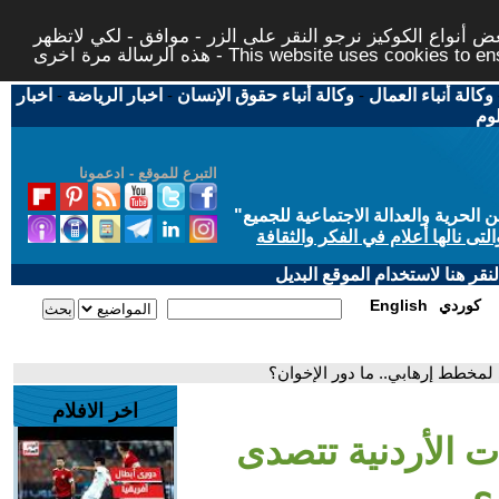
 أنواع الكوكيز نرجو النقر على الزر - موافق - لكي لاتظهر
This website uses cookies to ensure you ge
وكالة أنباء العمال
-
وكالة أنباء حقوق الإنسان
-
اخبار الرياضة
-
اخبار
لوم
التبرع للموقع - ادعمونا
حرية والعدالة الاجتماعية للجميع
"
تى نالها أعلام في الفكر والثقافة
قر هنا لاستخدام الموقع البديل
كوردي
English
 لمخطط إرهابي.. ما دور الإخوان؟
اخر الافلام
ت الأردنية تتصدى