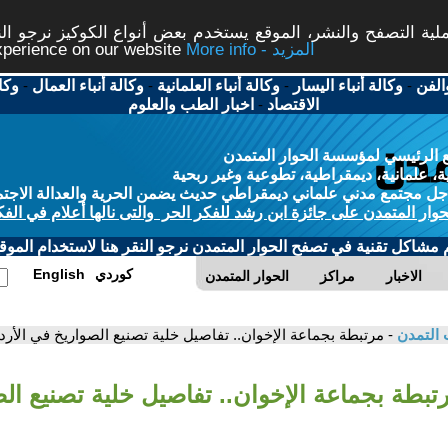
ة التصفح والنشر، الموقع يستخدم بعض أنواع الكوكيز نرجو النق
More info - المزيد
experience on our website
الفن
-
وكالة أنباء اليسار
-
وكالة أنباء العلمانية
-
وكالة أنباء العمال
-
وكا
الاقتصاد
-
اخبار الطب والعلوم
 الرئيسي لمؤسسة الحوار المتمدن
، علمانية، ديمقراطية، تطوعية وغير ربحية
ل مجتمع مدني علماني ديمقراطي حديث يضمن الحرية والعدالة الاجتم
حوار المتمدن على جائزة ابن رشد للفكر الحر والتى نالها أعلام في الفك
م مشاكل تقنية في تصفح الحوار المتمدن نرجو النقر هنا لاستخدام الموقع
كوردي
English
الاخبار
مراكز
الحوار المتمدن
 التمدن
- مرتبطة بجماعة الإخوان.. تفاصيل خلية تصنيع الصواريخ في الأرد
رتبطة بجماعة الإخوان.. تفاصيل خلية تصنيع ال