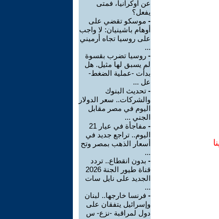
عن أوكرانيا، فمتى
يفعل؟
-
موسكو تقضي على
أوهام باشينيان: لا واجب
على روسيا تجاه أرميني
...
-
روسيا تضرب بقسوة
لم يسبق لها مثيل. هل
بدأت -عملية الضغط-
عل ...
-
تحديث البنوك
والشركات.. سعر الدولار
اليوم في مصر مقابل
الجني ...
-
مفاجأة في عيار 21
اليوم.. تراجع جديد في
ا
أسعار الذهب بمصر وتح
...
-
بدون انقطاع.. تردد
قناة طيور الجنة 2026
الجديد على نايل سات
...
-
فرنسا خارجها.. لبنان
وإسرائيل يتفقان على
دول لمراقبة -نزع- س