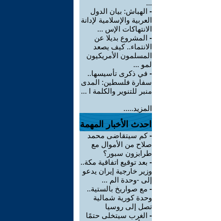
...
-
الهباش: بيان الدول
العربية والإسلامية لإدانة
الانتهاكات الإس ...
-
المشروع بديلا عن
الانتماء.. كيف يصعد
المسلمون الأمريكيون
لمو ...
-
في ذكرى تأسيسها..
سفارة فلسطين: المدى
منبر للتنوير والكلمة ا ...
المزيد.....
احدث الأخبار المهمة
-
كم سيتقاضى محمد
صلاح من الأموال مع
طرابزون سبور؟
-
بعد توقيع اتفاقية مكة..
وزير خارجية إيران يدعو
إلى -وحدة الم ...
-
مع صواريخ بالستية..
وحدة كورية شمالية
تصل إلى روسيا
-
الغرب سيتخلى حتمًا