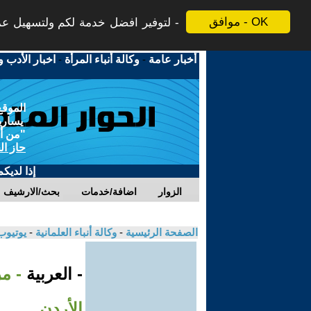
موافق - OK
لتوفير افضل خدمة لكم ولتسهيل عملي
أخبار عامة
-
وكالة أنباء المرأة
-
اخبار الأدب و
الموقع
يسارية
"من أج
حاز ال
إذا لديك
الزوار
اضافة/خدمات
بحث/الارشيف
الصفحة الرئيسية
-
وكالة أنباء العلمانية
-
يوتيوب
- العربية
- م
الأردن