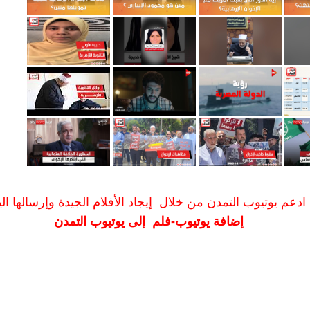
ادعم يوتيوب التمدن من خلال إيجاد الأفلام الجيدة وإرسالها الين
إضافة يوتيوب-فلم إلى يوتيوب التمدن