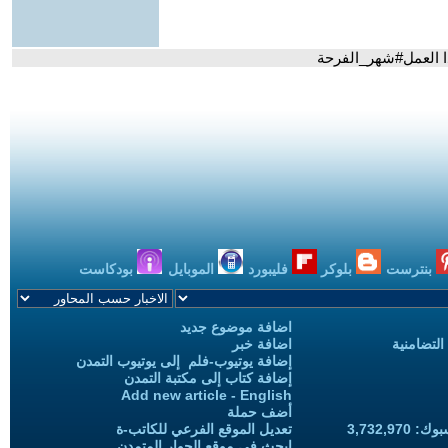
ا العمل#شهر_الفرحة
بنترست
بلوكر
فليبورد
الموبايل
بودكاست
اضافة موضوع جديد
التضامنية
اضافة خبر
إضافة يوتيوب-فلم إلى يوتيوب التمدن
إضافة كتاب إلى مكتبة التمدن
Add new article - English
أضف حملة
3,732,97
تعديل الموقع الفرعي للكاتب-ة
ابحث في موقع الحوار المتمدن