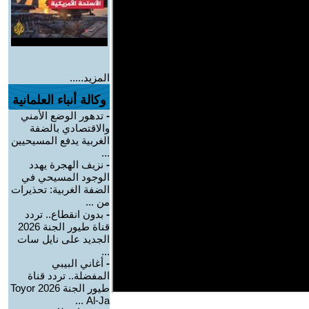
المزيد.....
وكالة أنباء العلمانية
-
تدهور الوضع الأمني
والاقتصادي بالضفة
الغربية يدفع المسيحيين
...
-
نزيف الهجرة يهدد
الوجود المسيحي في
الضفة الغربية: تحذيرات
من ...
-
بدون انقطاع.. تردد
قناة طيور الجنة 2026
الجديد على نايل سات
...
-
أغاني البيبي
المفضلة.. تردد قناة
طيور الجنة 2026 Toyor
Al-Ja ...