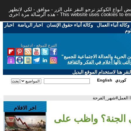
 أنواع الكوكيز نرجو النقر على الزر - موافق - لكي لاتظهر
This website uses cookies to ensure you ge
وكالة أنباء العمال
-
وكالة أنباء حقوق الإنسان
-
اخبار الرياضة
-
اخبار
لوم
التبرع للموقع - ادعمونا
حرية والعدالة الاجتماعية للجميع
"
تى نالها أعلام في الفكر والثقافة
قر هنا لاستخدام الموقع البديل
كوردي
English
ا العمل#شهر_الفرحة
اخر الافلام
ي الجنة؟ واظب على