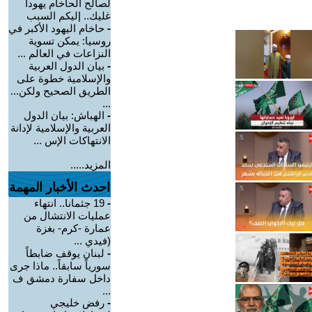
لصالح الحاخام يهودا
غليك.. إليكم السبب
-
حاخام اليهود الأكبر في
روسيا: يمكن تسوية
النزاعات في العالم ...
-
بيان الدول العربية
والإسلامية خطوة على
الطريق الصحيح ولكن...
...
-
الهباش: بيان الدول
العربية والإسلامية لإدانة
الانتهاكات الإس ...
المزيد.....
احدث الأخبار المهمة
-
19 جثمانا.. انتهاء
عمليات الانتشال من
عمارة -كرم- بغزة
(فيدي ...
-
لبنان يوقف ضابطاً
سورياً سابقاً.. ماذا جرى
داخل سفارة دمشق ف
...
-
رفض خليجي