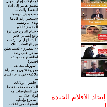
لمحاولات إيران تحويل
مضيق هرمز إلى أداة
للضغط والت ...
-
مدفيديف: روسيا
ستنتصر رغم كل ما
تهذي به رئيسة
المفوضية الأور ...
-
خيام النزوح في غزة..
واقع إنساني قاس
-
اجتماع ليبي مرتقب
بين الرئاسات الثلاث
-
-المصري- السيد يعلق
ساخرا على وصف
أطلقه ترامب بحقه
(فيديو)
-
سوريا.. مخالفة
مرورية تنتهي بـ -مباراة
ملاكمة- في درعا (فيدي
...
-
فانس: الولايات
المتحدة حققت تقدما
في المفاوضات مع
جاد الأفلام الجيدة
إيران خلال ...
-
مصرع وإصابة
ا
العشرات في انقلاب