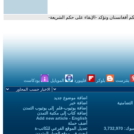
كم أفغانستان وتؤكد -الإبقاء على حكم الشريعة-
بنترست
بلوكر
فليبورد
الموبايل
بودكاست
اضافة موضوع جديد
التضامنية
اضافة خبر
إضافة يوتيوب-فلم إلى يوتيوب التمدن
إضافة كتاب إلى مكتبة التمدن
Add new article - English
أضف حملة
3,732,97
تعديل الموقع الفرعي للكاتب-ة
ابحث في موقع الحوار المتمدن