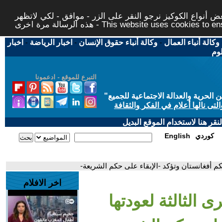
 أنواع الكوكيز نرجو النقر على الزر - موافق - لكي لاتظهر
This website uses cookies to ensure you ge
وكالة أنباء العمال
-
وكالة أنباء حقوق الإنسان
-
اخبار الرياضة
-
اخبار
لوم
التبرع للموقع - ادعمونا
حرية والعدالة الاجتماعية للجميع
"
تى نالها أعلام في الفكر والثقافة
قر هنا لاستخدام الموقع البديل
كوردي
English
كم أفغانستان وتؤكد -الإبقاء على حكم الشريعة-
اخر الافلام
ى الثالثة لعودتها