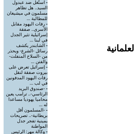
-
استُغل ضد عبدول
السيد.. هل تظاهر
مسلمون في ميشيغان
للمطالبة ...
-
رفات اليهود مقابل
الأسرى.. صفقة
إسرائيلية تثير الجدل
في لبنا ...
-
الشابندر يكشف
علمانية
رسائل -الشرع- ويحذر
من -السلاح المنفلت-
والفتن ...
-
إسرائيل تعرض على
بيروت صفقة لنقل
رفات اليهود المدفونين
في لب ...
-
-صندوق البريد
الرئاسي-.. ترامب يعين
محاميا يهوديا مساعدا
له ...
-
-المسلمون أقل
بريطانية-.. تصريحات
يمينية تفجر جدل
المواطنة
-
وكالة مهر: الرئيس