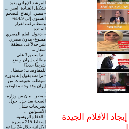
المرشد الإيراني يعيد
تشكيل القيادة العس ...
-
مصر.. ارتفاع التضخم
السنوي إلى 14.9%
وسط ترقب لقرار
الفائدة ...
-
-دخول العلم المصري
ممنوع- مدون مصري
يثير جدلاً في منطقة
سقار ...
-
ترامب يردّ على
مطالب إيران ويضع
شرطًا جديدًا
للمفاوضات: سنطا ...
-
ترامب يقول إنه بدوره
سيطلب تعويضات من
إيران وقد وجه مفاوضيه
...
-
مصر.. بيان من وزارة
الصحة بعد جدل حول
تصريحات بشأن
الأنسولين ...
جاد الأفلام الجيدة
-
الدفاع الروسية:
إسقاط 215 مسيرة
ا
أوكرانية خلال 24 ساعة