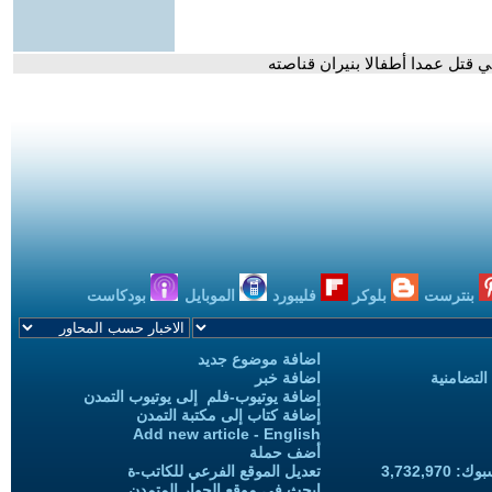
 قتل عمدا أطفالا بنيران قناصته
بنترست
بلوكر
فليبورد
الموبايل
بودكاست
اضافة موضوع جديد
التضامنية
اضافة خبر
إضافة يوتيوب-فلم إلى يوتيوب التمدن
إضافة كتاب إلى مكتبة التمدن
Add new article - English
أضف حملة
3,732,97
تعديل الموقع الفرعي للكاتب-ة
ابحث في موقع الحوار المتمدن