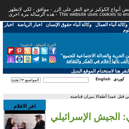
 أنواع الكوكيز نرجو النقر على الزر - موافق - لكي لاتظهر
This website uses cookies to ensure you ge
وكالة أنباء العمال
-
وكالة أنباء حقوق الإنسان
-
اخبار الرياضة
-
اخبار
لوم
التبرع للموقع - ادعمونا
حرية والعدالة الاجتماعية للجميع
"
تى نالها أعلام في الفكر والثقافة
قر هنا لاستخدام الموقع البديل
كوردي
English
 قتل عمدا أطفالا بنيران قناصته
اخر الافلام
: الجيش الإسرائيلي