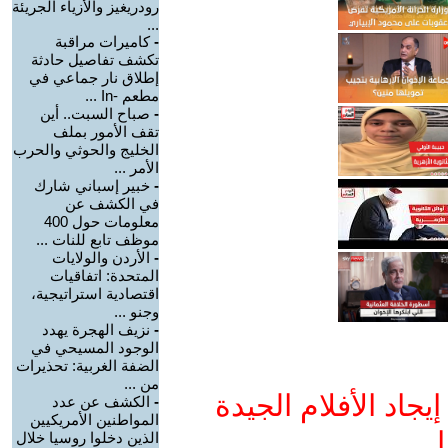
رودريغيز والأزياء الجريئة
...
-
كاميرات مراقبة
تكشف تفاصيل حادثة
إطلاق نار جماعي في
مطعم -In ...
-
صباح السبت.. أين
تقف الأمور بملف
الخليج والحوثي والحرب
الأمر ...
-
خبير إسباني شارك
في الكشف عن
معلومات حول 400
موظف تابع للنات ...
-
الأردن والولايات
المتحدة: اتفاقيات
اقتصادية استراتيجية،
وجنو ...
-
نزيف الهجرة يهدد
الوجود المسيحي في
الضفة الغربية: تحذيرات
من ...
جاد الأفلام الجيدة
-
الكشف عن عدد
المواطنين الأمريكيين
ا
الذين دخلوا روسيا خلال