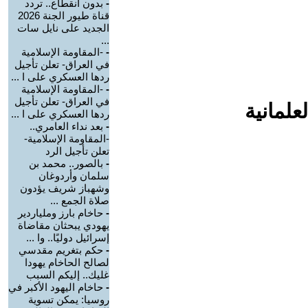
-
بدون انقطاع.. تردد
قناة طيور الجنة 2026
الجديد على نايل سات
...
-
-المقاومة الإسلامية
في العراق- تعلن تأجيل
ردها العسكري على ا ...
-
-المقاومة الإسلامية
في العراق- تعلن تأجيل
علمانية
ردها العسكري على ا ...
-
بعد نداء العامري..
-المقاومة الإسلامية-
تعلن تأجيل الرد
-
بالصور.. محمد بن
سلمان وأردوغان
وشهباز شريف يؤدون
صلاة الجمع ...
-
حاخام بارز وملياردير
يهودي يبحثان مقاضاة
إسرائيل دوليًا.. وا ...
-
حكم بتغريم مقدسي
لصالح الحاخام يهودا
غليك.. إليكم السبب
-
حاخام اليهود الأكبر في
روسيا: يمكن تسوية