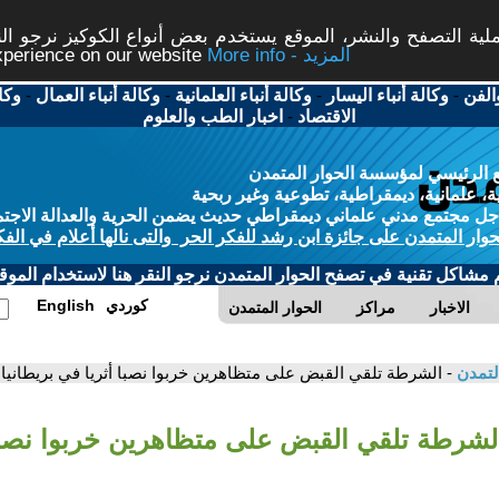
ة التصفح والنشر، الموقع يستخدم بعض أنواع الكوكيز نرجو النق
More info - المزيد
experience on our website
الفن
-
وكالة أنباء اليسار
-
وكالة أنباء العلمانية
-
وكالة أنباء العمال
-
وكا
الاقتصاد
-
اخبار الطب والعلوم
 الرئيسي لمؤسسة الحوار المتمدن
، علمانية، ديمقراطية، تطوعية وغير ربحية
ل مجتمع مدني علماني ديمقراطي حديث يضمن الحرية والعدالة الاجتم
حوار المتمدن على جائزة ابن رشد للفكر الحر والتى نالها أعلام في الفك
م مشاكل تقنية في تصفح الحوار المتمدن نرجو النقر هنا لاستخدام الموقع
كوردي
English
الاخبار
مراكز
الحوار المتمدن
لتمدن
- الشرطة تلقي القبض على متظاهرين خربوا نصبا أثريا في بريطانيا
الشرطة تلقي القبض على متظاهرين خربوا نصبا