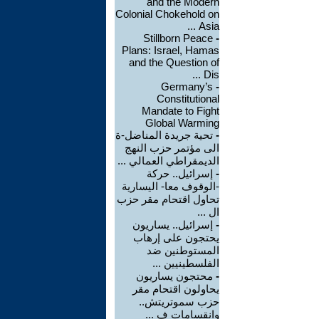
and the Modern
Colonial Chokehold on
Asia ...
Stillborn Peace
-
Plans: Israel, Hamas
and the Question of
Dis ...
Germany’s
-
Constitutional
Mandate to Fight
Global Warming
-
تحية جريدة المناضل-ة
الى مؤتمر حزب النهج
الديمقراطي العمالي ...
-
إسرائيل.. حركة
-الوقوف معا- اليسارية
تحاول اقتحام مقر حزب
ال ...
-
إسرائيل.. يساريون
يحتجون على إرهاب
المستوطنين ضد
الفلسطينيين ...
-
محتجون يساريون
يحاولون اقتحام مقر
حزب سموتريتش..
وانقسامات ف ...