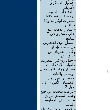
التمويل العسكري
الأمريكي ...
-
الدفاعات الجوية
الروسية تسقط 605
مسيرات أوكرانية و12
قنبلة ج ...
-
أسعار الذهب عند
أعلى مستوى في 7
أسابيع
-
سماع دوي انفجارين
في هرمز، وإيران
وعُمان تقتربان من
اتفاق بش ...
-
-جيل زد- في المغرب:
خلفيات الاحتجاجات
وسيناريوهات المستقبل
ا
-
وسائل وآليات
الاحتجاج.. من زمن
-الخصيان الأقوياء- إلى
-جيل Z ...
-
ترامب يتحدث عن فتح
وشيك لمصيق هرمز
ونائبه يصف المفاوضات
بالم ...
-
الاحتفال بافتتاح “جناح