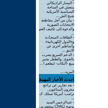
-
اليسار الراديكالي
ينتعش في الساحة
السياسية الأمريكية
شبح الش ...
-
بيان من أجل مقاطعة
الانتخابات الصورية
والدعوة إلى تكثيف العم
...
-
الطاقات المتجدّدة
و«الدول الكهربائية»
وأساطير أخرى عن
الانتق ...
-
الدعم السريع يضرب
بالجوع.. والطفل بشير
يبيع -النكات- ليطعم ا ...
المزيد.....
احدث الأخبار المهمة
-
بعد تقارير عن تراجع
مخزون البنتاغون..
ترامب: أمريكا تمتلك -ك
...
-
عبدالرحمن السيد
يوضح لـCNN موقفه من