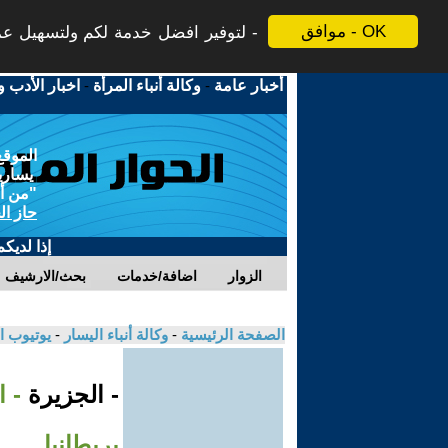
موافق - OK
لتوفير افضل خدمة لكم ولتسهيل عملي
أخبار عامة
-
وكالة أنباء المرأة
-
اخبار الأدب و
الموقع
يسارية
"من أج
حاز ال
إذا لديك
الزوار
اضافة/خدمات
بحث/الارشيف
الصفحة الرئيسية
-
وكالة أنباء اليسار
-
يوتيوب ا
- الجزيرة
- 
بريطانيا