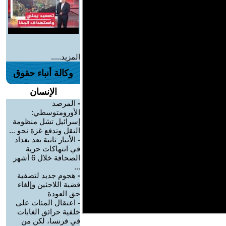
المزيد.....
وكالة أنباء حقوق
الإنسان
-
المرصد
الأورومتوسطي:
إسرائيل تشل منظومة
النقل وتدفع غزة نحو ...
-
الأنبار ثانية بعد بغداد
في انتهاكات حرية
الصحافة خلال 6 أشهر
...
-
هجوم جديد لتصفية
قضية اللاجئين وإلغاء
حق العودة
-
اعتقال المئات على
خلفية حرائق الغابات
في فرنسا، لكن من