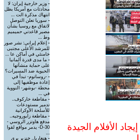
-
وزير خارجية إيران: لا
محادثات مع أمريكا بظل
انتهاك مذكرة الت ...
-
سوريا تعلن التوصل
لاتفاق مع روسيا بشأن
مصير قاعدتي حميميم
وط ...
-
إعلام إيراني: نشر صور
للمرشد الأعلى مجتبى
خامنئي في أماكن عا ...
-
ما مدى قدرة ألمانيا
على حماية منشآتها
الحيوية ضد المسيرات؟
-
-روساتوم- تبدأ في
إعادة موظفيها إلى
محطة -بوشهر- النووية
في ...
-
مقاطعة خاركوف..
تدمير مستودعات
للأسلحة الأوكرانية
-
مقاطعة زابوروجيه..
مدفع هاوتزر الروسي -
جاد الأفلام الجيدة
D-30- يدمر مواقع لقوا
...
ا
-
هنغاريا.. خنزير بري