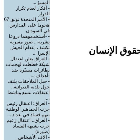
المسؤ ...
-
أفكار لعدم تكرار
الفرار
-
الأمم المتحدة توثق 67
هجوما على المدارس
في السودان
-
-استخدموهما دروعا
بشرية-.. صور مسربة
تكشف إعدام الجيش
حقوق الإنسان
الإسرا ...
-
العراق يعلن اعتقال
شبكة خططت لهجمات
بطائرات مسيّرة ضد
-أهداف ...
-
حبل الملاحقات يلتف
حول بلدية الديوانية..
اعتقالات تتسع وناشط
...
-
العراق: اعتقال رئيس
حزب الجماهير الوطنية
بتهم فساد في بغداد ...
-
العراق.. اعتقال زعيم
حزب بشبهة الفساد
(صورة)
-
آلاف الأشخاص