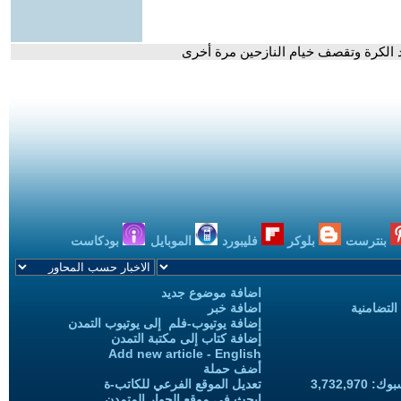
يد الكرة وتقصف خيام النازحين مرة أخرى
بنترست
بلوكر
فليبورد
الموبايل
بودكاست
اضافة موضوع جديد
التضامنية
اضافة خبر
إضافة يوتيوب-فلم إلى يوتيوب التمدن
إضافة كتاب إلى مكتبة التمدن
Add new article - English
أضف حملة
3,732,97
تعديل الموقع الفرعي للكاتب-ة
ابحث في موقع الحوار المتمدن