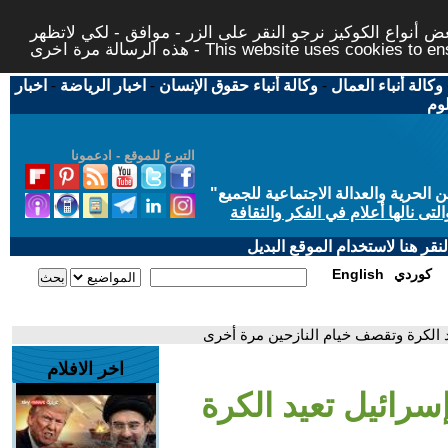
 أنواع الكوكيز نرجو النقر على الزر - موافق - لكي لاتظهر
This website uses cookies to ensure you ge
وكالة أنباء العمال
-
وكالة أنباء حقوق الإنسان
-
اخبار الرياضة
-
اخبار
لوم
التبرع للموقع - ادعمونا
حرية والعدالة الاجتماعية للجميع
"
تى نالها أعلام في الفكر والثقافة
قر هنا لاستخدام الموقع البديل
كوردي
English
يد الكرة وتقصف خيام النازحين مرة أخرى
اخر الافلام
إسرائيل تعيد الكرة