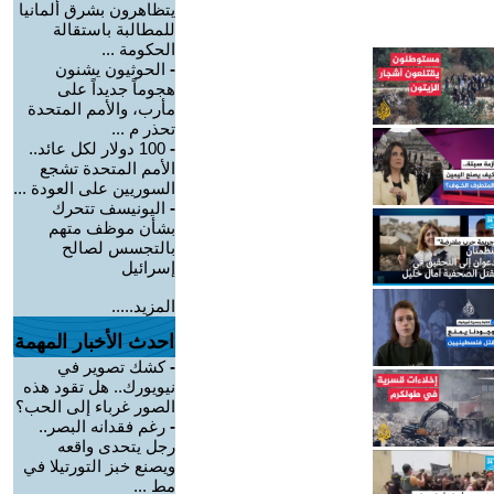
يتظاهرون بشرق ألمانيا
للمطالبة باستقالة
الحكومة ...
-
الحوثيون يشنون
هجوماً جديداً على
مأرب، والأمم المتحدة
تحذر م ...
-
100 دولار لكل عائد..
الأمم المتحدة تشجع
السوريين على العودة ...
-
اليونيسف تتحرك
بشأن موظف متهم
بالتجسس لصالح
إسرائيل
المزيد.....
احدث الأخبار المهمة
-
كشك تصوير في
نيويورك.. هل تقود هذه
الصور غرباء إلى الحب؟
-
رغم فقدانه البصر..
رجل يتحدى واقعه
ويصنع خبز التورتيلا في
مط ...