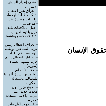
تكشف إعدام الجيش
الإسرا ...
-
العراق يعلن اعتقال
شبكة خططت لهجمات
بطائرات مسيّرة ضد
-أهداف ...
-
حبل الملاحقات يلتف
حول بلدية الديوانية..
اعتقالات تتسع وناشط
...
-
العراق: اعتقال رئيس
حقوق الإنسان
حزب الجماهير الوطنية
بتهم فساد في بغداد ...
-
العراق.. اعتقال زعيم
حزب بشبهة الفساد
(صورة)
-
آلاف الأشخاص
يتظاهرون بشرق ألمانيا
للمطالبة باستقالة
الحكومة ...
-
الحوثيون يشنون
هجوماً جديداً على
مأرب، والأمم المتحدة
تحذر م ...
-
100 دولار لكل عائد..