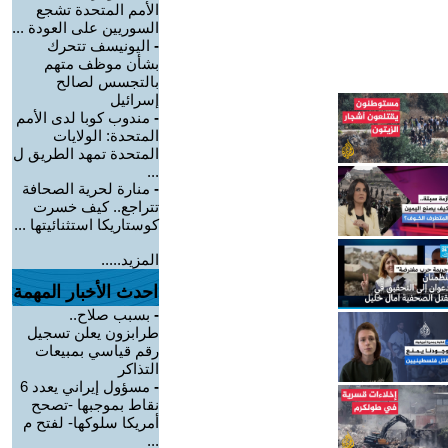
الأمم المتحدة تشجع
السوريين على العودة ...
-
اليونيسف تتحرك
بشأن موظف متهم
بالتجسس لصالح
إسرائيل
-
مندوب كوبا لدى الأمم
المتحدة: الولايات
المتحدة تمهد الطريق ل
...
-
منارة لحرية الصحافة
تتراجع.. كيف خسرت
كوستاريكا استثنائيتها ...
المزيد.....
احدث الأخبار المهمة
-
بسبب صلاح..
طرابزون يعلن تسجيل
رقم قياسي بمبيعات
التذاكر
-
مسؤول إيراني يعدد 6
نقاط بموجبها -تصحح
أمريكا سلوكها- لفتح م
...