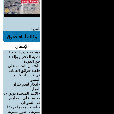
المزيد.....
وكالة أنباء حقوق
الإنسان
-
هجوم جديد لتصفية
قضية اللاجئين وإلغاء
حق العودة
-
اعتقال المئات على
خلفية حرائق الغابات
في فرنسا، لكن من
المسؤ ...
-
أفكار لعدم تكرار
الفرار
-
الأمم المتحدة توثق 67
هجوما على المدارس
في السودان
-
-استخدموهما دروعا
بشرية-.. صور مسربة