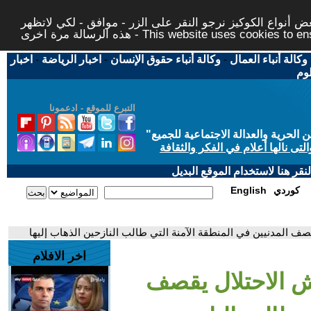
 أنواع الكوكيز نرجو النقر على الزر - موافق - لكي لاتظهر
This website uses cookies to ensure you ge
وكالة أنباء العمال
-
وكالة أنباء حقوق الإنسان
-
اخبار الرياضة
-
اخبار
لوم
التبرع للموقع - ادعمونا
حرية والعدالة الاجتماعية للجميع
"
تى نالها أعلام في الفكر والثقافة
قر هنا لاستخدام الموقع البديل
كوردي
English
صف المدنيين في المنطقة الآمنة التي طالب النازحين الذهاب إليها
اخر الافلام
ش الاحتلال يقصف