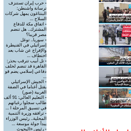
-
حرب إيران تستنزف
ترسانة واشنطن:
البنتاغون يمهل شركات
السلاح ...
-
اتفاق مكة للدفاع
المشترك.. هل تنضم
مصر قريبا؟
-
سوريا.. توغل
إسرائيلي في القنيطرة
والإفراج عن شاب بعد
اختطاف ...
-
تل أبيب تترقب بحذر:
القاهرة قد تنضم لحلف
دفاعي إسلامي يضم قو
...
-
الجيش الإسرائيلي
يقتل أغناما في الضفة
الغربية (صور)
-
التعليم العالي: 91 ألف
طالب سجلوا رغباتهم
في تنسيق المرحلة ا ...
-
ترافقه وزيرة التنمية
المحلية.. رئيس الوزراء
يبدأ جولة موسعة ...
-
رئيس «البحوث