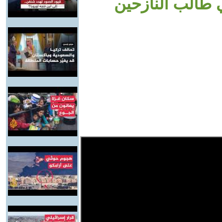
ي طالب النازحين