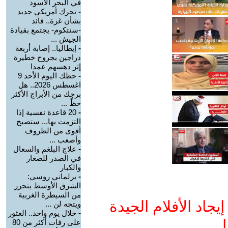
في البحر الأسود
-
تحرك أمريكي جديد
بشأن غزة.. قائد
-سنتكوم- يجتمع بقيادة
الجيش ...
-
إيطاليا.. إصابة أربعة
دراجين بجروح خطيرة
إثر دهسهم عمدا
-
حظك اليوم الأحد 9
اغسطس 2026.. هل
برجك من الأبراج الأكثر
حظً ...
-
20 قاعدة نفسية إذا
التزمت بها... ستصبح
أقوى من الظروف
وأصعب ...
-
علاج البلغم والسعال
في الصدر للصغار
والكبار
-
برلماني روسي:
الشرق الأوسط يتحرر
من السيطرة الغربية
جاد الأفلام الجيدة
ويتجه لن ...
-
خلال يوم واحد.. العثور
ا
على رفات أكثر من 80