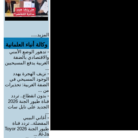
المزيد.....
وكالة أنباء العلمانية
-
تدهور الوضع الأمني
والاقتصادي بالضفة
الغربية يدفع المسيحيين
...
-
نزيف الهجرة يهدد
الوجود المسيحي في
الضفة الغربية: تحذيرات
من ...
-
بدون انقطاع.. تردد
قناة طيور الجنة 2026
الجديد على نايل سات
...
-
أغاني البيبي
المفضلة.. تردد قناة
طيور الجنة 2026 Toyor
Al-Ja ...