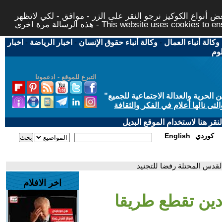
 أنواع الكوكيز نرجو النقر على الزر - موافق - لكي لاتظهر
This website uses cookies to ensure you ge
وكالة أنباء العمال
-
وكالة أنباء حقوق الإنسان
-
اخبار الرياضة
-
اخبار
لوم
التبرع للموقع - ادعمونا
حرية والعدالة الاجتماعية للجميع
"
تى نالها أعلام في الفكر والثقافة
قر هنا لاستخدام الموقع البديل
كوردي
English
لقدس المحتلة رفضا للتجنيد
اخر الافلام
دين تقطع طريقا