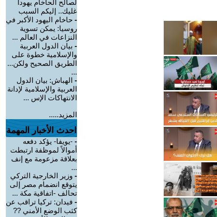
لصالح الحاخام يهودا
غليك.. إليكم السبب
-
حاخام اليهود الأكبر في
روسيا: يمكن تسوية
النزاعات في العالم ...
-
بيان الدول العربية
والإسلامية خطوة على
الطريق الصحيح ولكن...
...
-
الهباش: بيان الدول
العربية والإسلامية لإدانة
الانتهاكات الإس ...
المزيد.....
احدث الأخبار المهمة
-
-يويفا- يؤكد دفعه
أموالاً لموظفة ارتبطت
بعلاقة مزعومة مع إنف
...
-
وزير الخارجية التركي
يتوقع انضمام مصر إلى
تحالف -اتفاقية مكة ...
-
فيدان: تركيا تراقب عن
كثب الوضع الأمني ??