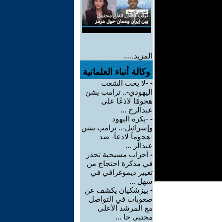
المزيد.....
وكالة أنباء العلمانية
-
-لا يحب الشعب
اليهودي-.. ترامب يشن
هجومًا لاذعًا على
عبدالرح ...
-
-يكره اليهود
وإسرائيل-.. ترامب يشن
-هجوماً لاذعاً- ضد
عبدالر ...
-
أحزاب مسيحية تحذر
في مذكرة احتجاج من
تغيير ديموغرافي في
سهل ...
-
بيزشكيان يكشف عن
صعوبات في التواصل
مع المرشد الأعلى
مجتبى خا ...