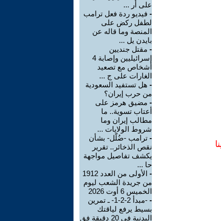
على أر ...
-
فيديو ردة فعل ترامب
لطفل ركض على
المنصة وما قاله عن
بايدن يل ...
-
مقتل جنديين
إسرائيليين وإصابة 4
أشخاص مع تصعيد
الغارات على ج ...
-
هل تستفيد السعودية
من حرب إيران؟
-
مضيق هرمز على
أعتاب تسوية.. ما
مطالب إيران وما
شروط الولايات ...
-
ترامب -ضُلّل- بشأن
ا
نقص الذخائر.. تقرير
يكشف تفاصيل مواجهة
حا ...
-
الأولى من العدد 1912
من جريدة الشعب ليوم
الخميس 6 أوت 2026
-
-مبدأ 2-2-1- ـ تمرين
بسيط يرفع لياقتك
البدنية في 20 دقيقة فق