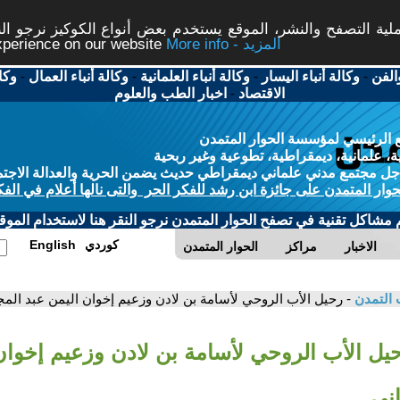
ة التصفح والنشر، الموقع يستخدم بعض أنواع الكوكيز نرجو النق
More info - المزيد
experience on our website
الفن
-
وكالة أنباء اليسار
-
وكالة أنباء العلمانية
-
وكالة أنباء العمال
-
وكا
الاقتصاد
-
اخبار الطب والعلوم
 الرئيسي لمؤسسة الحوار المتمدن
، علمانية، ديمقراطية، تطوعية وغير ربحية
ل مجتمع مدني علماني ديمقراطي حديث يضمن الحرية والعدالة الاجتم
حوار المتمدن على جائزة ابن رشد للفكر الحر والتى نالها أعلام في الفك
م مشاكل تقنية في تصفح الحوار المتمدن نرجو النقر هنا لاستخدام الموقع
كوردي
English
الاخبار
مراكز
الحوار المتمدن
 التمدن
- رحيل الأب الروحي لأسامة بن لادن وزعيم إخوان اليمن عبد المجي
حيل الأب الروحي لأسامة بن لادن وزعيم إخوان
اني