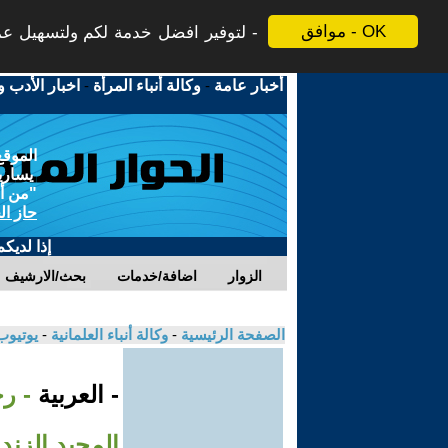
موافق - OK
لتوفير افضل خدمة لكم ولتسهيل عملي
أخبار عامة
-
وكالة أنباء المرأة
-
اخبار الأدب و
الموقع
يسارية
"من أج
حاز ال
إذا لديك
الزوار
اضافة/خدمات
بحث/الارشيف
الصفحة الرئيسية
-
وكالة أنباء العلمانية
-
يوتيوب
- العربية
- ر
المجيد الزند