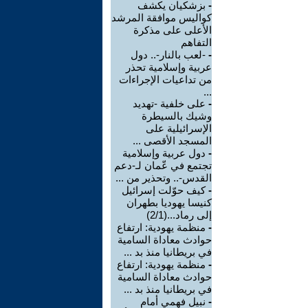
-
بزشكيان يكشف
كواليس موافقة المرشد
الأعلى على مذكرة
التفاهم
-
-لعب بالنار-.. دول
عربية وإسلامية تحذر
من تداعيات الإجراءات
...
-
على خلفية -تهديد
وشيك بالسيطرة
الإسرائيلية على
المسجد الأقصى ...
-
دول عربية وإسلامية
تجتمع في عّمان لـ-دعم
القدس-.. وتحذير من ...
-
كيف حوّلت إسرائيل
كنيسا يهوديا بطهران
إلى رماد...(2/1)
-
منظمة يهودية: ارتفاع
حوادث معاداة السامية
في بريطانيا منذ بد ...
-
منظمة يهودية: ارتفاع
حوادث معاداة السامية
في بريطانيا منذ بد ...
-
نبيل فهمي أمام