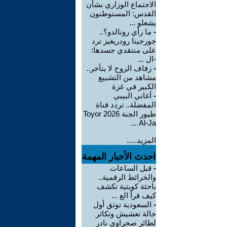
الاجتماع الوزاري بشأن
القدس: المستوطنون
يشعلو ...
-
ما رأي رونالدو؟..
جورجينا رودريغيز ترد
على منتقدي جسدها:
-ال ...
-
زفاف الروح لا يتأخر..
مشاهد من التشييع
الكبير في غزة
-
أغاني البيبي
المفضلة.. تردد قناة
طيور الجنة 2026 Toyor
Al-Ja ...
المزيد.....
احدث الأخبار المهمة
-
قبل الساعات
والخرائط الرقمية..
باحثة كويتية تكشف
كيف قرأ الع ...
-
السعودية توثق أول
حالة تعشيش وتكاثر
لطائر صحراوي نادر