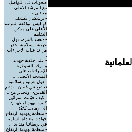
صعوبات في التواصل
مع المرشد الأعلى
مجتبى خا ...
-
بزشكيان يكشف
كواليس موافقة المرشد
الأعلى على مذكرة
التفاهم
-
-لعب بالنار-.. دول
عربية وإسلامية تحذر
من تداعيات الإجراءات
...
علمانية
-
على خلفية -تهديد
وشيك بالسيطرة
الإسرائيلية على
المسجد الأقصى ...
-
دول عربية وإسلامية
تجتمع في عّمان لـ-دعم
القدس-.. وتحذير من ...
-
كيف حوّلت إسرائيل
كنيسا يهوديا بطهران
إلى رماد...(2/1)
-
منظمة يهودية: ارتفاع
حوادث معاداة السامية
في بريطانيا منذ بد ...
-
منظمة يهودية: ارتفاع