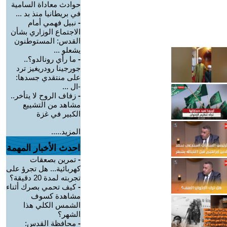
حوادث معاداة السامية
في بريطانيا منذ بد ...
-
نبيل فهمي أمام
الاجتماع الوزاري بشأن
القدس: المستوطنون
يشعلو ...
-
ما رأي رونالدو؟..
جورجينا رودريغيز ترد
على منتقدي جسدها:
-ال ...
-
زفاف الروح لا يتأخر..
مشاهد من التشييع
الكبير في غزة
المزيد.....
احدث الأخبار المهمة
-
تمرين بصعقات
كهربائية... هل تجرؤ على
تجربته لمدة 20 دقيقة؟
-
كيف تحمي بصرك أثناء
مشاهدة كسوف
الشمس الكلي هذا
الشهر؟
-
محافظة القدس: