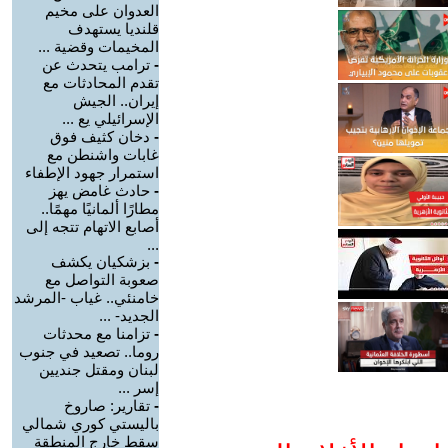
العدوان على مخيم
قلنديا يستهدف
المخيمات وقضية ...
-
ترامب يتحدث عن
تقدم المحادثات مع
إيران.. الجيش
الإسرائيلي يع ...
-
دخان كثيف فوق
غابات واشنطن مع
استمرار جهود الإطفاء
-
حادث غامض يهز
مطارًا ألمانيًا مهمًا..
أصابع الاتهام تتجه إلى
...
-
بزشكيان يكشف
صعوبة التواصل مع
خامنئي.. غياب -المرشد
الجديد- ...
-
تزامنا مع محدثات
روما.. تصعيد في جنوب
لبنان ومقتل جنديين
إسر ...
-
تقارير: صاروخ
باليستي كوري شمالي
سقط خارج المنطقة