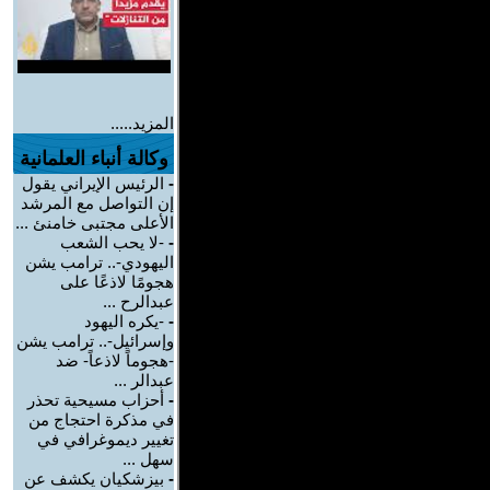
المزيد.....
وكالة أنباء العلمانية
-
الرئيس الإيراني يقول
إن التواصل مع المرشد
الأعلى مجتبى خامنئ ...
-
-لا يحب الشعب
اليهودي-.. ترامب يشن
هجومًا لاذعًا على
عبدالرح ...
-
-يكره اليهود
وإسرائيل-.. ترامب يشن
-هجوماً لاذعاً- ضد
عبدالر ...
-
أحزاب مسيحية تحذر
في مذكرة احتجاج من
تغيير ديموغرافي في
سهل ...
-
بيزشكيان يكشف عن