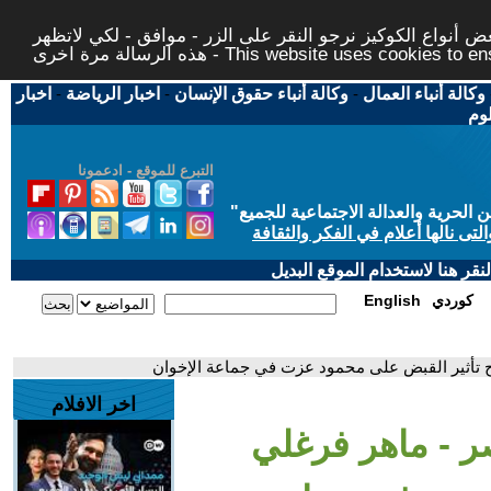
 أنواع الكوكيز نرجو النقر على الزر - موافق - لكي لاتظهر
This website uses cookies to ensure you ge
وكالة أنباء العمال
-
وكالة أنباء حقوق الإنسان
-
اخبار الرياضة
-
اخبار
لوم
التبرع للموقع - ادعمونا
حرية والعدالة الاجتماعية للجميع
"
تى نالها أعلام في الفكر والثقافة
قر هنا لاستخدام الموقع البديل
كوردي
English
ح تأثير القبض على محمود عزت في جماعة الإخوان
اخر الافلام
صر - ماهر فرغلي