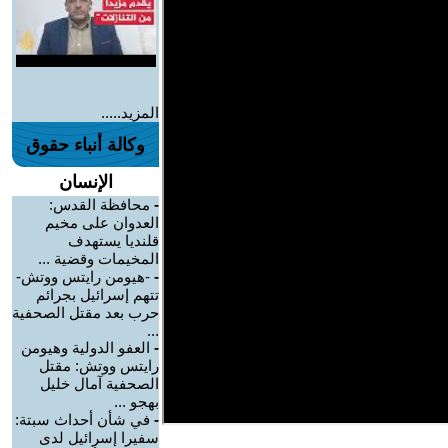
المزيد.....
وكالة أنباء حقوق
الإنسان
-
محافظة القدس:
العدوان على مخيم
قلنديا يستهدف
المخيمات وقضية ...
-
-هيومن رايتس ووتش-
تتهم إسرائيل بجرائم
حرب بعد مقتل الصحفية
...
-
العفو الدولية وهيومن
رايتس ووتش: مقتل
الصحفية آمال خليل
بهجو ...
-
في شأن أحداث سبتة:
سفيرا إسرائيل لدى