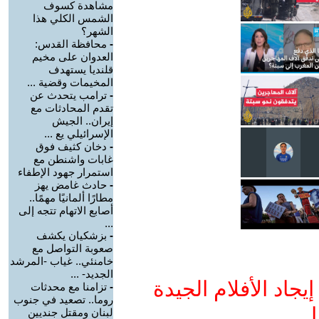
مشاهدة كسوف
الشمس الكلي هذا
الشهر؟
-
محافظة القدس:
العدوان على مخيم
قلنديا يستهدف
المخيمات وقضية ...
-
ترامب يتحدث عن
تقدم المحادثات مع
إيران.. الجيش
الإسرائيلي يع ...
-
دخان كثيف فوق
غابات واشنطن مع
استمرار جهود الإطفاء
-
حادث غامض يهز
مطارًا ألمانيًا مهمًا..
أصابع الاتهام تتجه إلى
...
-
بزشكيان يكشف
صعوبة التواصل مع
خامنئي.. غياب -المرشد
الجديد- ...
جاد الأفلام الجيدة
-
تزامنا مع محدثات
روما.. تصعيد في جنوب
ا
لبنان ومقتل جنديين