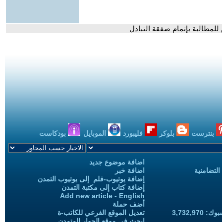
لمطالبة بإتمام صفقة التبادل
بنترست
بلوكر
فليبورد
الموبايل
بودكاست
اضافة موضوع جديد
التضامنية
اضافة خبر
إضافة يوتيوب-فلم إلى يوتيوب التمدن
إضافة كتاب إلى مكتبة التمدن
Add new article - English
أضف حملة
3,732,97
تعديل الموقع الفرعي للكاتب-ة
ابحث في موقع الحوار المتمدن