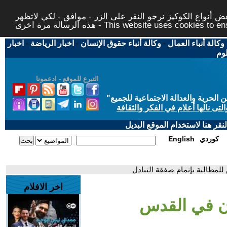
 أنواع الكوكيز نرجو النقر على الزر - موافق - لكي لاتظهر
This website uses cookies to ensure you ge
وكالة أنباء العمال
-
وكالة أنباء حقوق الإنسان
-
اخبار الرياضة
-
اخبار
لوم
التبرع للموقع - ادعمونا
حرية والعدالة الاجتماعية للجميع
"
تى نالها أعلام في الفكر والثقافة
قر هنا لاستخدام الموقع البديل
كوردي
English
لمطالبة بإتمام صفقة التبادل
اخر الافلام
ون في القدس