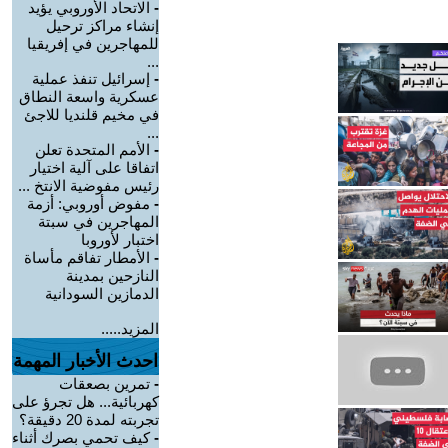
-
الاتحاد الأوروبي يؤيد
إنشاء مراكز ترحيل
للمهاجرين في إفريقيا
...
-
إسرائيل تنفذ عملية
عسكرية واسعة النطاق
في مخيم قلنديا للاجئ
...
-
الأمم المتحدة تعلن
اتفاقا على آلية اختيار
رئيس مفوضية الانتخ ...
-
مفوض أوروبي: أزمة
المهاجرين في سبتة
اختبار لأوروبا
-
الأمطار تفاقم مأساة
النازحين بمدينة
الدمازين السودانية
المزيد.....
احدث الأخبار المهمة
-
تمرين بصعقات
كهربائية... هل تجرؤ على
تجربته لمدة 20 دقيقة؟
-
كيف تحمي بصرك أثناء