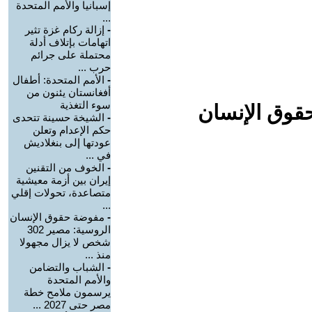
إسبانيا والأمم المتحدة
...
-
إزالة ركام غزة تثير
اتهامات بإتلاف أدلة
محتملة على جرائم
حرب ...
-
الأمم المتحدة: أطفال
أفغانستان يئنون من
سوء التغذية
حقوق الإنسان
-
الشيخة حسينة تتحدى
حكم الإعدام وتعلن
عودتها إلى بنغلاديش
في ...
-
الخوف من التقنين
إيران بين أزمة معيشية
متصاعدة، تحولات إقلي
...
-
مفوضة حقوق الإنسان
الروسية: مصير 302
شخص لا يزال مجهولا
منذ ...
-
الشباب والتضامن
والأمم المتحدة
يرسمون ملامح خطة
مصر حتى 2027 ...