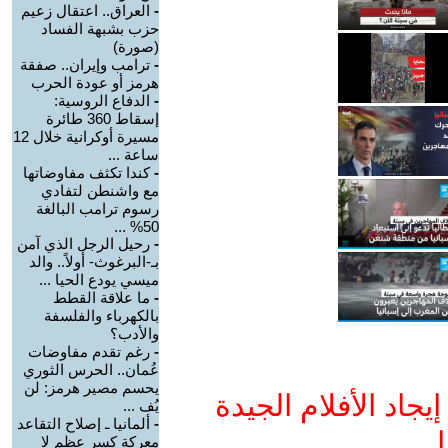
-
العراق.. اعتقال زعيم
حزب بشبهة الفساد
(صورة)
-
ترامب وإيران.. صفقة
هرمز أو عودة الحرب
-
الدفاع الروسية:
إسقاط 360 طائرة
مسيرة أوكرانية خلال 12
ساعة ...
-
كندا تكثف مفاوضاتها
مع واشنطن لتفادي
رسوم ترامب البالغة
50% ...
-
رحيل الرجل الذي آمن
بـ-البرغوث- أولاً.. والد
ميسي يودع الحيا ...
-
ما علاقة القطط
بالكهرباء والفلسفة
والأدب؟
-
رغم تقدم مفاوضات
عُمان.. الحرس الثوري
يحسم مصير هرمز: لن
جاد الأفلام الجيدة
يُف ...
-
ألمانيا ـ إصلاح التقاعد
ا
معركة كسر عظم لا