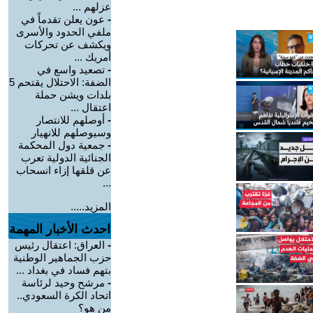
عزلهم ...
-
عون يعلن تقدماً في
ملفي الحدود والأسرى
ويكشف عن تحركات
أمريك ...
-
تصعيد واسع في
الضفة: الاحتلال يقتحم 5
بلدات ويشن حملة
اعتقال ...
-
أوصلهم للانتصار
وسيوصلهم للانهيار
-
جمعية دول المحكمة
الجنائية الدولية تعرب
عن قلقها إزاء انسحاب
...
المزيد.....
احدث الأخبار المهمة
-
العراق: اعتقال رئيس
حزب الجماهير الوطنية
بتهم فساد في بغداد ...
-
مرشح وحيد لرئاسة
اتحاد الكرة السعودي..
من هو؟