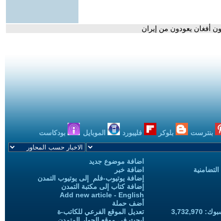
ئون أفغان يعودون من إيران
بنترست
بلوكر
فليبورد
الموبايل
بودكاست
اضافة موضوع جديد
التضامنية
اضافة خبر
إضافة يوتيوب-فلم إلى يوتيوب التمدن
إضافة كتاب إلى مكتبة التمدن
Add new article - English
أضف حملة
3,732,97
تعديل الموقع الفرعي للكاتب-ة
ابحث في موقع الحوار المتمدن