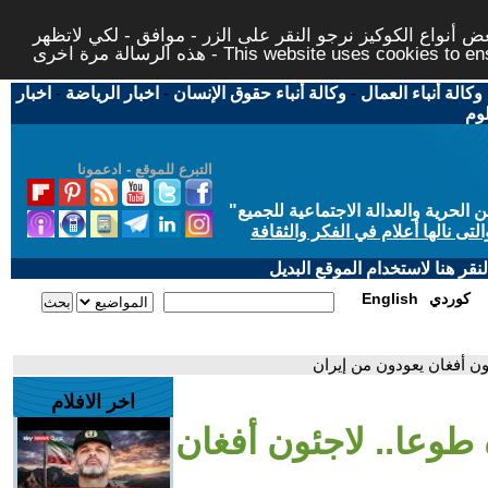
 أنواع الكوكيز نرجو النقر على الزر - موافق - لكي لاتظهر
This website uses cookies to ensure you ge
وكالة أنباء العمال
-
وكالة أنباء حقوق الإنسان
-
اخبار الرياضة
-
اخبار
لوم
التبرع للموقع - ادعمونا
حرية والعدالة الاجتماعية للجميع
"
تى نالها أعلام في الفكر والثقافة
قر هنا لاستخدام الموقع البديل
كوردي
English
ئون أفغان يعودون من إيران
اخر الافلام
ة طوعا.. لاجئون أفغان