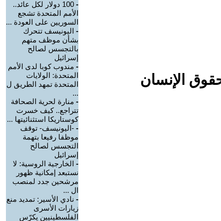
-
100 دولار لكل عائد..
الأمم المتحدة تشجع
السوريين على العودة ...
-
اليونيسف تتحرك
بشأن موظف متهم
بالتجسس لصالح
إسرائيل
-
مندوب كوبا لدى الأمم
المتحدة: الولايات
حقوق الإنسان
المتحدة تمهد الطريق ل
...
-
منارة لحرية الصحافة
تتراجع.. كيف خسرت
كوستاريكا استثنائيتها ...
-
-اليونيسف- توقف
موظفا رفيعا بتهمة
التجسس لصالح
إسرائيل
-
الخارجية الروسية: لا
نستبعد إمكانية ظهور
مرشحين جدد لمنصب
ال ...
-
نادي الأسير: تمديد منع
زيارات الأسرى
الفلسطينيين يكرّس