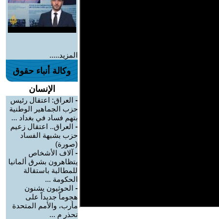
المزيد.....
وكالة أنباء حقوق
الإنسان
-
العراق: اعتقال رئيس
حزب الجماهير الوطنية
بتهم فساد في بغداد ...
-
العراق.. اعتقال زعيم
حزب بشبهة الفساد
(صورة)
-
آلاف الأشخاص
يتظاهرون بشرق ألمانيا
للمطالبة باستقالة
الحكومة ...
-
الحوثيون يشنون
هجوماً جديداً على
مأرب، والأمم المتحدة
تحذر م ...